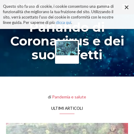
×
Salta
Questo sito fa uso di cookie, i cookie consentono una gamma di
ai
funzionalità che migliorano la tua fruizione del sito. Utilizzando il
contenuti.
sito, verrà accettato l'uso dei cookie in conformità con le nostre
|
Parlando di
linee guida. Per saperne di più
clicca qui
.
Salta
alla
Coronavirus e dei
navigazione
suoi effetti
di
Pandemia e salute
ULTIMI ARTICOLI