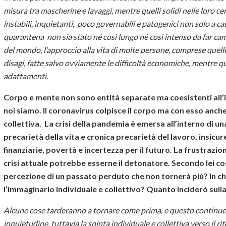
misura tra mascherine e lavaggi, mentre quelli solidi nelle loro c
instabili, inquietanti, poco governabili e patogenici non solo a 
quarantena non sia stato né così lungo né così intenso da far camb
del mondo, l’approccio alla vita di molte persone, comprese quel
disagi, fatte salvo ovviamente le difficoltà economiche, mentre qu
adattamenti.
Corpo e mente non sono entità separate ma coesistenti all
noi siamo. Il coronavirus colpisce il corpo ma con esso anche 
collettiva. La crisi della pandemia è emersa all’interno di u
precarietà della vita e cronica precarietà del lavoro, insicur
finanziarie, povertà e incertezza per il futuro. La frustrazio
crisi attuale potrebbe esserne il detonatore. Secondo lei co
percezione di un passato perduto che non tornerà più? In 
l’immaginario individuale e collettivo? Quanto inciderò sull
Alcune cose tarderanno a tornare
come prima, e questo continuerà
inquietudine, tuttavia la spinta individuale e collettiva verso il 