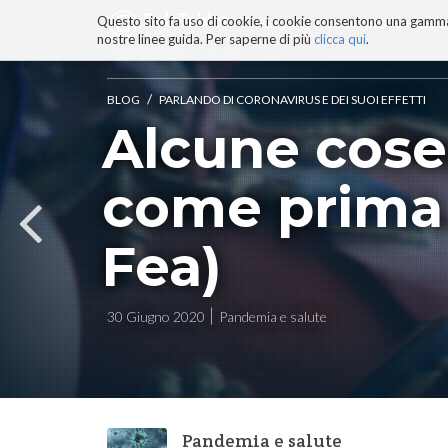
Questo sito fa uso di cookie, i cookie consentono una gamma di
BLOG
TECNOCONSAPEVOLEZZ
nostre linee guida. Per saperne di più
clicca qui
.
Salta
ai
contenuti.
/
BLOG
PARLANDO DI CORONAVIRUS E DEI SUOI EFFETTI
|
Alcune cose
Salta
alla
navigazione
come prima 
Fea)
30 Giugno 2020
Pandemia e salute
Pandemia e salute