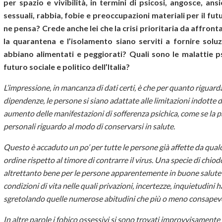
per spazio e vivibilità, in termini di psicosi, angosce, ansi
sessuali, rabbia, fobie e preoccupazioni materiali per il futu
ne pensa? Crede anche lei che la crisi prioritaria da affronta
la quarantena e l’isolamento siano serviti a fornire soluzi
abbiano alimentati e peggiorati? Quali sono le malattie 
futuro sociale e politico dell’Italia?
L’impressione, in mancanza di dati certi, è che per quanto riguarda 
dipendenze, le persone si siano adattate alle limitazioni indotte
aumento delle manifestazioni di sofferenza psichica, come se la p
personali riguardo al modo di conservarsi in salute.
Questo è accaduto un po’ per tutte le persone già affette da qualc
ordine rispetto al timore di contrarre il virus. Una specie di chi
altrettanto bene per le persone apparentemente in buone salute
condizioni di vita nelle quali privazioni, incertezze, inquietudini
sgretolando quelle numerose abitudini che più o meno consapevo
In altre parole i fobico ossessivi si sono trovati improvvisament