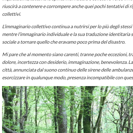
riuscirà a contenere e corrompere anche quei pochi tentativi di ripe
collettivi.
L’immaginario collettivo continua a nutrirsi per lo più degli stess
mentre l’immaginario individuale e la sua traduzione identitaria
sociale a tornare quello che eravamo poco prima del disastro.
Mi pare che al momento siano carenti, tranne poche eccezioni, tra
dolore, incertezza con desiderio, immaginazione, benevolenza. La
città, annunciata dal suono continuo delle sirene delle ambulanz
esorcizzare in qualunque modo, presenza incompatibile con ques