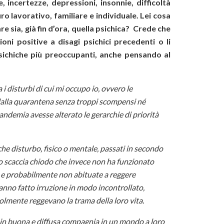
e, incertezze, depressioni, insonnie, difficoltà
ro lavorativo, familiare e individuale. Lei cosa
re sia, già fin d’ora, quella psichica? Crede che
oni positive a disagi psichici precedenti o li
psichiche più preoccupanti, anche pensando al
i disturbi di cui mi occupo io, ovvero le
 dalla quarantena senza troppi scompensi né
andemia avesse alterato le gerarchie di priorità
he disturbo, fisico o mentale, passati in secondo
odo scaccia chiodo che invece non ha funzionato
 e probabilmente non abituate a reggere
 hanno fatto irruzione in modo incontrollato,
lmente reggevano la trama della loro vita.
e in buona e diffusa compagnia in un mondo a loro