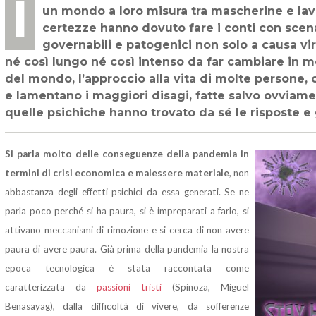
I fobico ossessivi si sono trovati improvvisamente in buona e diffusa compagnia in
un mondo a loro misura tra mascherine e lava
certezze hanno dovuto fare i conti con scenar
governabili e patogenici non solo a causa vir
né così lungo né così intenso da far cambiare in mo
del mondo, l’approccio alla vita di molte persone
e lamentano i maggiori disagi, fatte salvo ovviam
quelle psichiche hanno trovato da sé le risposte e 
Si parla molto delle conseguenze della pandemia in
termini di crisi economica e malessere materiale
, non
abbastanza degli effetti psichici da essa generati. Se ne
parla poco perché si ha paura, si è impreparati a farlo, si
attivano meccanismi di rimozione e si cerca di non avere
paura di avere paura. Già prima della pandemia la nostra
epoca tecnologica è stata raccontata come
caratterizzata da
passioni tristi
(Spinoza, Miguel
Benasayag), dalla difficoltà di vivere, da sofferenze