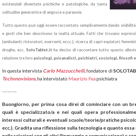
esistenziali diventate psichiche e patologiche, da tanta
solitudine generatrice di angosce e paranoie.
Tutto questo può oggi essere raccontato semplicemente dando visibilità 
e gesti che ben descrivono la realtà attuale. Fatti che trovano espression
(ambulanti, ristoratori, esercenti, eccc.), ricerca di capri espiatori, femmi
droghe, ecc.
SoloTablet.it
ha deciso di raccontare tutto questo allest
relazione tra loro
psicologi, psicanalisti, psichiatri, sociologi, filosof
In questa intervista
Carlo Mazzucchelli
, fondatore di
SOLOTAB
Technnovisions
, ha intervistato
Maurizio Fea
psichiatra
--------
Buongiorno, per prima cosa direi di cominciare con un bre
quali è specializzato/a e nei quali opera professionalme
interessi culturali e eventuali scuole/teorie/pratiche psico
ecc.). Gradita una riflessione sulla tecnologia e quanto essa
nelle relazioni con gli altri (linguaggio e comunicazione) e con