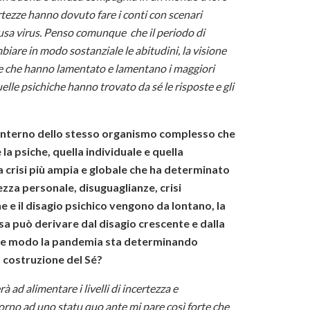
ertezze hanno dovuto fare i conti con scenari
causa virus. Penso comunque che il periodo di
iare in modo sostanziale le abitudini, la visione
le che hanno lamentato e lamentano i maggiori
elle psichiche hanno trovato da sé le risposte e gli
’interno dello stesso organismo complesso che
la psiche, quella individuale e quella
na crisi più ampia e globale che ha determinato
ezza personale, disuguaglianze, crisi
ne e il disagio psichico vengono da lontano, la
sa può derivare dal disagio crescente e dalla
che modo la pandemia sta determinando
a costruzione del Sé?
 ad alimentare i livelli di incertezza e
ritorno ad uno statu quo ante mi pare così forte che