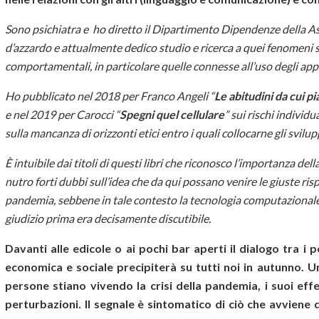
Sono psichiatra e ho diretto il Dipartimento Dipendenze della As
d’azzardo e attualmente dedico studio e ricerca a quei fenomeni s
comportamentali, in particolare quelle connesse all’uso degli app
Ho pubblicato nel 2018 per Franco Angeli “
Le abitudini da cui p
e nel 2019 per Carocci “
Spegni quel cellulare
” sui rischi individu
sulla mancanza di orizzonti etici entro i quali collocarne gli svilup
È intuibile dai titoli di questi libri che riconosco l’importanza dell
nutro forti dubbi sull’idea che da qui possano venire le giuste ris
pandemia, sebbene in tale contesto la tecnologia computazionale 
giudizio prima era decisamente discutibile.
Davanti alle edicole o ai pochi bar aperti il dialogo tra i 
economica e sociale precipiterà su tutti noi in autunno.
persone stiano vivendo la crisi della pandemia, i suoi effet
perturbazioni. Il segnale è sintomatico di ciò che avviene 