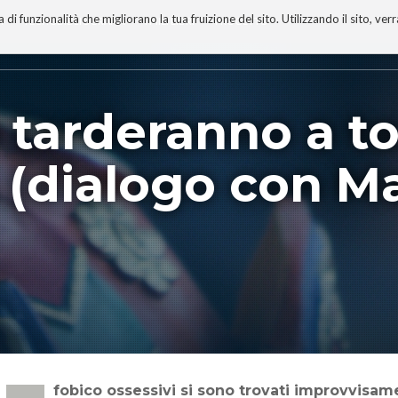
 funzionalità che migliorano la tua fruizione del sito. Utilizzando il sito, ver
A
TECNOBIBLIOGRAFIA
I MIEI LIBRI
PROGETTO
 tarderanno a t
(dialogo con Ma