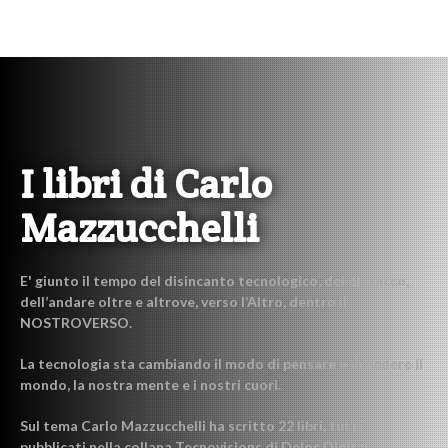
I libri di Carlo
Mazzucchelli
E' giunto il tempo del disincanto tecnologico, del distacco,
dell’andare oltre e altrove, verso l’Altro, dentro il
NOSTROVERSO.
La tecnologia sta cambiando il modo di pensare e di vedere il
mondo, la nostra mente e i nostri cuori.
Sul tema Carlo Mazzucchelli ha scritto 22 libri, tutti
pubblicati nella collana Tecnovisions di Delos Digital.