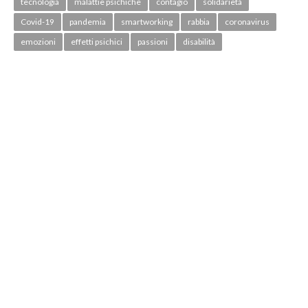
tecnologia
malattie psichiche
contagio
solidarietà
Covid-19
pandemia
smartworking
rabbia
coronavirus
emozioni
effetti psichici
passioni
disabilità