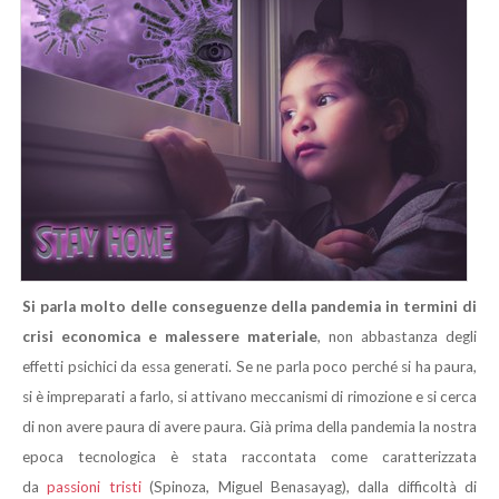
Si parla molto delle conseguenze della pandemia in termini di
crisi economica e malessere materiale
, non abbastanza degli
effetti psichici da essa generati. Se ne parla poco perché si ha paura,
si è impreparati a farlo, si attivano meccanismi di rimozione e si cerca
di non avere paura di avere paura. Già prima della pandemia la nostra
epoca tecnologica è stata raccontata come caratterizzata
da
passioni tristi
(Spinoza, Miguel Benasayag), dalla difficoltà di