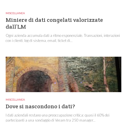
MISCELLANEA
Miniere di dati congelati valorizzate
dall’LM
Ogni azienda accumula dati a ritmo esponenziale. Transazioni, interazioni
con i clienti, log di sistema, email, ticket di...
MISCELLANEA
Dove si nascondono i dati?
I dati aziendali restano una preoccupazione critica: quasi il 60% dei
partecipanti a una sondaggio di Veeam tra 250 manager...