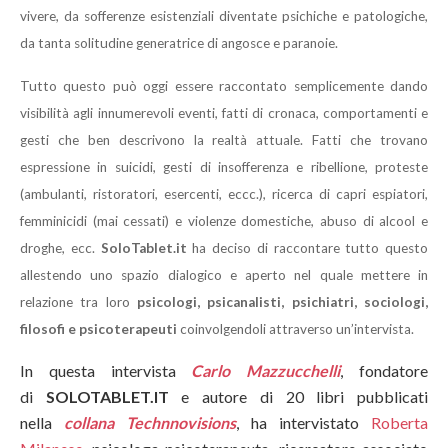
vivere, da sofferenze esistenziali diventate psichiche e patologiche,
da tanta solitudine generatrice di angosce e paranoie.
Tutto questo può oggi essere raccontato semplicemente dando
visibilità agli innumerevoli eventi, fatti di cronaca, comportamenti e
gesti che ben descrivono la realtà attuale. Fatti che trovano
espressione in suicidi, gesti di insofferenza e ribellione, proteste
(ambulanti, ristoratori, esercenti, eccc.), ricerca di capri espiatori,
femminicidi (mai cessati) e violenze domestiche, abuso di alcool e
droghe, ecc.
SoloTablet.it
ha deciso di raccontare tutto questo
allestendo uno spazio dialogico e aperto nel quale mettere in
relazione tra loro
psicologi, psicanalisti, psichiatri, sociologi,
filosofi e psicoterapeuti
coinvolgendoli attraverso un’intervista.
In questa intervista
Carlo Mazzucchelli
, fondatore
di
SOLOTABLET.IT
e autore di 20 libri pubblicati
nella
collana Technnovisions
, ha intervistato
Roberta