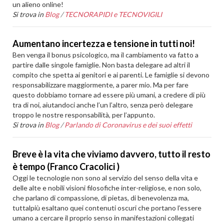
un alieno online!
Si trova in
Blog
/
TECNORAPIDI e TECNOVIGILI
Aumentano incertezza e tensione in tutti noi!
Ben venga il bonus psicologico, ma il cambiamento va fatto a
partire dalle singole famiglie. Non basta delegare ad altri il
compito che spetta ai genitori e ai parenti. Le famiglie si devono
responsabilizzare maggiormente, a parer mio. Ma per fare
questo dobbiamo tornare ad essere più umani, a credere di più
tra di noi, aiutandoci anche l’un l’altro, senza però delegare
troppo le nostre responsabilità, per l’appunto.
Si trova in
Blog
/
Parlando di Coronavirus e dei suoi effetti
Breve è la vita che viviamo davvero, tutto il resto
è tempo (Franco Cracolici )
Oggi le tecnologie non sono al servizio del senso della vita e
delle alte e nobili visioni filosofiche inter-religiose, e non solo,
che parlano di compassione, di pietas, di benevolenza ma,
tuttalpiù esaltano quei contenuti oscuri che portano l’essere
umano a cercare il proprio senso in manifestazioni collegati