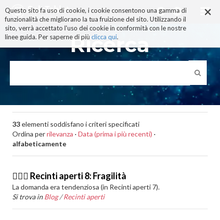
×
Salta
Questo sito fa uso di cookie, i cookie consentono una gamma di
ai
funzionalità che migliorano la tua fruizione del sito. Utilizzando il
contenuti.
sito, verrà accettato l'uso dei cookie in conformità con le nostre
|
Ricerca
linee guida. Per saperne di più
clicca qui
.
Salta
alla
navigazione
33
elementi soddisfano i criteri specificati
Ordina per
rilevanza
·
Data (prima i più recenti)
·
alfabeticamente
🙆🏽‍♂️ Recinti aperti 8: Fragilità
La domanda era tendenziosa (in Recinti aperti 7).
Si trova in
Blog
/
Recinti aperti