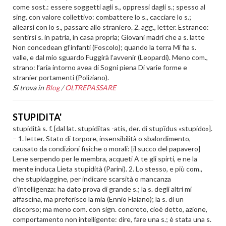
come sost.: essere soggetti agli s., oppressi dagli s.; spesso al
sing. con valore collettivo: combattere lo s., cacciare lo s.;
allearsi con lo s., passare allo straniero. 2. agg., letter. Estraneo:
sentirsi s. in patria, in casa propria; Giovani madri che a s. latte
Non concedean gl’infanti (Foscolo); quando la terra Mi fia s.
valle, e dal mio sguardo Fuggirà l’avvenir (Leopardi). Meno com.,
strano: l’aria intorno avea di Sogni piena Di varie forme e
stranier portamenti (Poliziano).
Si trova in
Blog
/
OLTREPASSARE
STUPIDITA'
stupidità s. f. [dal lat. stupidĭtas -atis, der. di stupĭdus «stupido»].
– 1. letter. Stato di torpore, insensibilità o sbalordimento,
causato da condizioni fisiche o morali: [il succo del papavero]
Lene serpendo per le membra, acqueti A te gli spirti, e ne la
mente induca Lieta stupidità (Parini). 2. Lo stesso, e più com.,
che stupidaggine, per indicare scarsità o mancanza
d’intelligenza: ha dato prova di grande s.; la s. degli altri mi
affascina, ma preferisco la mia (Ennio Flaiano); la s. di un
discorso; ma meno com. con sign. concreto, cioè detto, azione,
comportamento non intelligente: dire, fare una s.; è stata una s.