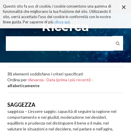
×
Salta
Questo sito fa uso di cookie, i cookie consentono una gamma di
ai
funzionalità che migliorano la tua fruizione del sito. Utilizzando il
contenuti.
sito, verrà accettato l'uso dei cookie in conformità con le nostre
|
Ricerca
linee guida. Per saperne di più
clicca qui
.
Salta
alla
navigazione
31
elementi soddisfano i criteri specificati
Ordina per
rilevanza
·
Data (prima i più recenti)
·
alfabeticamente
SAGGEZZA
saggézza – L’essere saggio; capacità di seguire la ragione nel
comportamento e nei giudizî, moderazione nei desiderî,
equilibrio e prudenza nel distinguere il bene e il male, nel
valutare le situazioni e nel decidere, nel parlare e nell’agire,