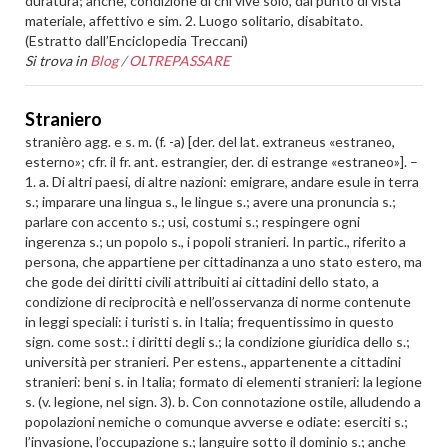
duratura; anche, condizione di chi vive solo, dal punto di vista
materiale, affettivo e sim. 2. Luogo solitario, disabitato.
(Estratto dall’Enciclopedia Treccani)
Si trova in
Blog
/
OLTREPASSARE
Straniero
stranièro agg. e s. m. (f. -a) [der. del lat. extraneus «estraneo,
esterno»; cfr. il fr. ant. estrangier, der. di estrange «estraneo»]. –
1. a. Di altri paesi, di altre nazioni: emigrare, andare esule in terra
s.; imparare una lingua s., le lingue s.; avere una pronuncia s.;
parlare con accento s.; usi, costumi s.; respingere ogni
ingerenza s.; un popolo s., i popoli stranieri. In partic., riferito a
persona, che appartiene per cittadinanza a uno stato estero, ma
che gode dei diritti civili attribuiti ai cittadini dello stato, a
condizione di reciprocità e nell’osservanza di norme contenute
in leggi speciali: i turisti s. in Italia; frequentissimo in questo
sign. come sost.: i diritti degli s.; la condizione giuridica dello s.;
università per stranieri. Per estens., appartenente a cittadini
stranieri: beni s. in Italia; formato di elementi stranieri: la legione
s. (v. legione, nel sign. 3). b. Con connotazione ostile, alludendo a
popolazioni nemiche o comunque avverse e odiate: eserciti s.;
l’invasione, l’occupazione s.; languire sotto il dominio s.; anche