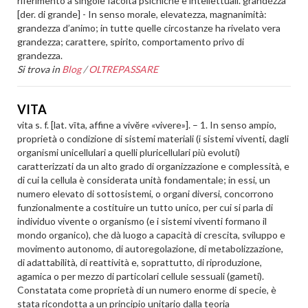
riferimento a singole facoltà psichiche e intellettuali. grandézza
[der. di grande] - In senso morale, elevatezza, magnanimità:
grandezza d’animo; in tutte quelle circostanze ha rivelato vera
grandezza; carattere, spirito, comportamento privo di
grandezza.
Si trova in
Blog
/
OLTREPASSARE
VITA
vita s. f. [lat. vīta, affine a vivĕre «vivere»]. – 1. In senso ampio,
proprietà o condizione di sistemi materiali (i sistemi viventi, dagli
organismi unicellulari a quelli pluricellulari più evoluti)
caratterizzati da un alto grado di organizzazione e complessità, e
di cui la cellula è considerata unità fondamentale; in essi, un
numero elevato di sottosistemi, o organi diversi, concorrono
funzionalmente a costituire un tutto unico, per cui si parla di
individuo vivente o organismo (e i sistemi viventi formano il
mondo organico), che dà luogo a capacità di crescita, sviluppo e
movimento autonomo, di autoregolazione, di metabolizzazione,
di adattabilità, di reattività e, soprattutto, di riproduzione,
agamica o per mezzo di particolari cellule sessuali (gameti).
Constatata come proprietà di un numero enorme di specie, è
stata ricondotta a un principio unitario dalla teoria