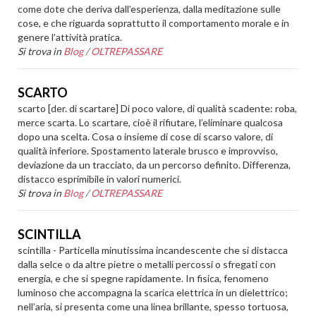
come dote che deriva dall’esperienza, dalla meditazione sulle
cose, e che riguarda soprattutto il comportamento morale e in
genere l’attività pratica.
Si trova in
Blog
/
OLTREPASSARE
SCARTO
scarto [der. di scartare] Di poco valore, di qualità scadente: roba,
merce scarta. Lo scartare, cioè il rifiutare, l’eliminare qualcosa
dopo una scelta. Cosa o insieme di cose di scarso valore, di
qualità inferiore. Spostamento laterale brusco e improvviso,
deviazione da un tracciato, da un percorso definito. Differenza,
distacco esprimibile in valori numerici.
Si trova in
Blog
/
OLTREPASSARE
SCINTILLA
scintilla - Particella minutissima incandescente che si distacca
dalla selce o da altre pietre o metalli percossi o sfregati con
energia, e che si spegne rapidamente. In fisica, fenomeno
luminoso che accompagna la scarica elettrica in un dielettrico;
nell’aria, si presenta come una linea brillante, spesso tortuosa,