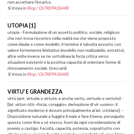
non accettare l’incarico.
Si trova in
Blog
/
OLTREPASSARE
UTOPIA [1]
utopia - Formulazione di un assetto politico, sociale, religioso
che non trova riscontro nella realtà ma che viene proposto
come ideale e come modello; il termine è talvolta assunto con
valore fortemente limitativo (modello non realizzabile, astratto),
altre volte invece se ne sottolinea la forza critica verso
situazioni esistenti e la positiva capacità di orientare forme di
rinnovamento sociale. (treccani)
Si trova in
Blog
/
OLTREPASSARE
VIRTU' E GRANDEZZA
virtù (ant. virtude o virtute, e anche vertù, vertude o vertute) -
[lat. virtus-ūtis «forza, coraggio», derivazione di vir «uomo»; il
significato moderno è dovuto principalmente al lat. cristiano]. –
Disposizione naturale a fuggire il male e fare il bene, perseguito
questo come fine a sé stesso, fuori da ogni considerazione di
premio o castigo. Facoltà, capacità, potenza, soprattutto con