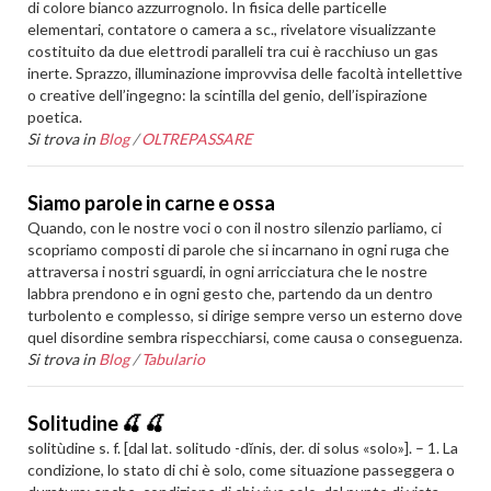
di colore bianco azzurrognolo. In fisica delle particelle
elementari, contatore o camera a sc., rivelatore visualizzante
costituito da due elettrodi paralleli tra cui è racchiuso un gas
inerte. Sprazzo, illuminazione improvvisa delle facoltà intellettive
o creative dell’ingegno: la scintilla del genio, dell’ispirazione
poetica.
Si trova in
Blog
/
OLTREPASSARE
Siamo parole in carne e ossa
Quando, con le nostre voci o con il nostro silenzio parliamo, ci
scopriamo composti di parole che si incarnano in ogni ruga che
attraversa i nostri sguardi, in ogni arricciatura che le nostre
labbra prendono e in ogni gesto che, partendo da un dentro
turbolento e complesso, si dirige sempre verso un esterno dove
quel disordine sembra rispecchiarsi, come causa o conseguenza.
Si trova in
Blog
/
Tabulario
Solitudine 🍒 🍒
solitùdine s. f. [dal lat. solitudo -dĭnis, der. di solus «solo»]. – 1. La
condizione, lo stato di chi è solo, come situazione passeggera o