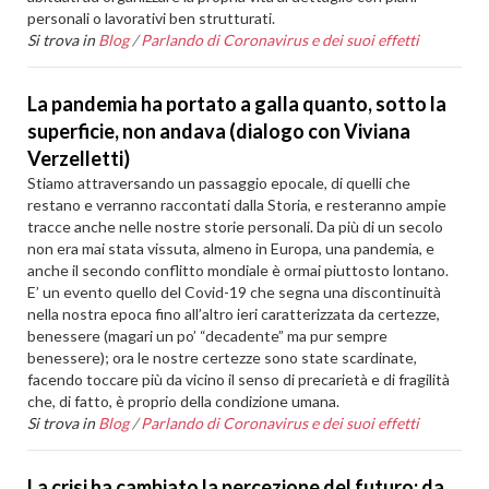
personali o lavorativi ben strutturati.
Si trova in
Blog
/
Parlando di Coronavirus e dei suoi effetti
La pandemia ha portato a galla quanto, sotto la
superficie, non andava (dialogo con Viviana
Verzelletti)
Stiamo attraversando un passaggio epocale, di quelli che
restano e verranno raccontati dalla Storia, e resteranno ampie
tracce anche nelle nostre storie personali. Da più di un secolo
non era mai stata vissuta, almeno in Europa, una pandemia, e
anche il secondo conflitto mondiale è ormai piuttosto lontano.
E’ un evento quello del Covid-19 che segna una discontinuità
nella nostra epoca fino all’altro ieri caratterizzata da certezze,
benessere (magari un po’ “decadente” ma pur sempre
benessere); ora le nostre certezze sono state scardinate,
facendo toccare più da vicino il senso di precarietà e di fragilità
che, di fatto, è proprio della condizione umana.
Si trova in
Blog
/
Parlando di Coronavirus e dei suoi effetti
La crisi ha cambiato la percezione del futuro: da