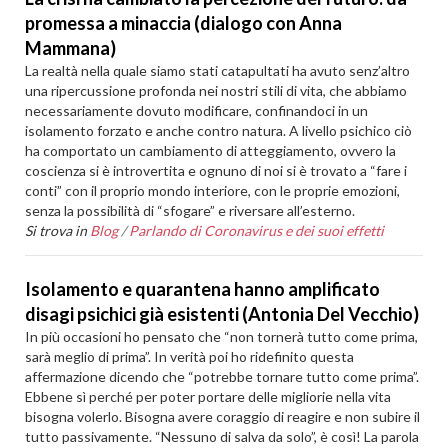
promessa a minaccia (dialogo con Anna
Mammana)
La realtà nella quale siamo stati catapultati ha avuto senz’altro
una ripercussione profonda nei nostri stili di vita, che abbiamo
necessariamente dovuto modificare, confinandoci in un
isolamento forzato e anche contro natura. A livello psichico ciò
ha comportato un cambiamento di atteggiamento, ovvero la
coscienza si è introvertita e ognuno di noi si è trovato a “fare i
conti” con il proprio mondo interiore, con le proprie emozioni,
senza la possibilità di “sfogare” e riversare all’esterno.
Si trova in
Blog
/
Parlando di Coronavirus e dei suoi effetti
Isolamento e quarantena hanno amplificato
disagi psichici già esistenti (Antonia Del Vecchio)
In più occasioni ho pensato che “non tornerà tutto come prima,
sarà meglio di prima”. In verità poi ho ridefinito questa
affermazione dicendo che “potrebbe tornare tutto come prima”.
Ebbene sì perché per poter portare delle migliorie nella vita
bisogna volerlo. Bisogna avere coraggio di reagire e non subire il
tutto passivamente. “Nessuno di salva da solo”, è così! La parola