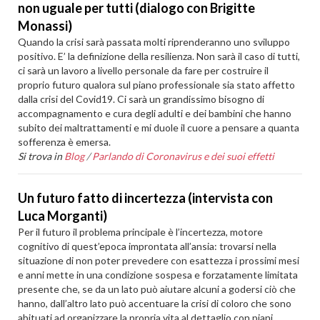
non uguale per tutti (dialogo con Brigitte
Monassi)
Quando la crisi sarà passata molti riprenderanno uno sviluppo
positivo. E’ la definizione della resilienza. Non sarà il caso di tutti,
ci sarà un lavoro a livello personale da fare per costruire il
proprio futuro qualora sul piano professionale sia stato affetto
dalla crisi del Covid19. Ci sarà un grandissimo bisogno di
accompagnamento e cura degli adulti e dei bambini che hanno
subito dei maltrattamenti e mi duole il cuore a pensare a quanta
sofferenza è emersa.
Si trova in
Blog
/
Parlando di Coronavirus e dei suoi effetti
Un futuro fatto di incertezza (intervista con
Luca Morganti)
Per il futuro il problema principale è l’incertezza, motore
cognitivo di quest’epoca improntata all’ansia: trovarsi nella
situazione di non poter prevedere con esattezza i prossimi mesi
e anni mette in una condizione sospesa e forzatamente limitata
presente che, se da un lato può aiutare alcuni a godersi ciò che
hanno, dall’altro lato può accentuare la crisi di coloro che sono
abituati ad organizzare la propria vita al dettaglio con piani