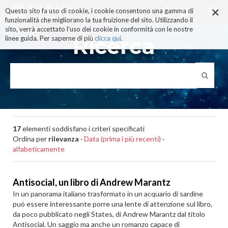
×
Salta
Questo sito fa uso di cookie, i cookie consentono una gamma di
ai
funzionalità che migliorano la tua fruizione del sito. Utilizzando il
contenuti.
sito, verrà accettato l'uso dei cookie in conformità con le nostre
|
Ricerca
linee guida. Per saperne di più
clicca qui
.
Salta
alla
navigazione
17
elementi soddisfano i criteri specificati
Ordina per
rilevanza
·
Data (prima i più recenti)
·
alfabeticamente
Antisocial, un libro di Andrew Marantz
In un panorama italiano trasformato in un acquario di sardine
può essere interessante porre una lente di attenzione sul libro,
da poco pubblicato negli States, di Andrew Marantz dal titolo
Antisocial. Un saggio ma anche un romanzo capace di