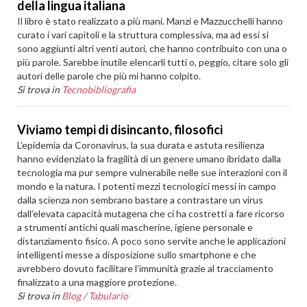
della lingua italiana
Il libro è stato realizzato a più mani. Manzi e Mazzucchelli hanno
curato i vari capitoli e la struttura complessiva, ma ad essi si
sono aggiunti altri venti autori, che hanno contribuito con una o
più parole. Sarebbe inutile elencarli tutti o, peggio, citare solo gli
autori delle parole che più mi hanno colpito.
Si trova in
Tecnobibliografia
Viviamo tempi di disincanto, filosofici
L’epidemia da Coronavirus, la sua durata e astuta resilienza
hanno evidenziato la fragilità di un genere umano ibridato dalla
tecnologia ma pur sempre vulnerabile nelle sue interazioni con il
mondo e la natura. I potenti mezzi tecnologici messi in campo
dalla scienza non sembrano bastare a contrastare un virus
dall’elevata capacità mutagena che ci ha costretti a fare ricorso
a strumenti antichi quali mascherine, igiene personale e
distanziamento fisico. A poco sono servite anche le applicazioni
intelligenti messe a disposizione sullo smartphone e che
avrebbero dovuto facilitare l’immunità grazie al tracciamento
finalizzato a una maggiore protezione.
Si trova in
Blog
/
Tabulario