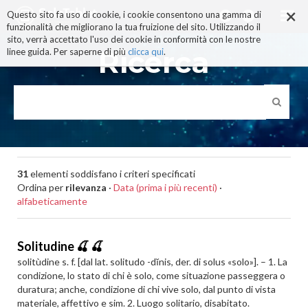
×
Salta
Questo sito fa uso di cookie, i cookie consentono una gamma di
ai
funzionalità che migliorano la tua fruizione del sito. Utilizzando il
contenuti.
sito, verrà accettato l'uso dei cookie in conformità con le nostre
|
Ricerca
linee guida. Per saperne di più
clicca qui
.
Salta
alla
navigazione
31
elementi soddisfano i criteri specificati
Ordina per
rilevanza
·
Data (prima i più recenti)
·
alfabeticamente
Solitudine 🍒 🍒
solitùdine s. f. [dal lat. solitudo -dĭnis, der. di solus «solo»]. – 1. La
condizione, lo stato di chi è solo, come situazione passeggera o
duratura; anche, condizione di chi vive solo, dal punto di vista
materiale, affettivo e sim. 2. Luogo solitario, disabitato.