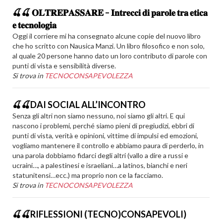
🍒🍒 𝐎𝐋𝐓𝐑𝐄𝐏𝐀𝐒𝐒𝐀𝐑𝐄 – 𝐈𝐧𝐭𝐫𝐞𝐜𝐜𝐢 𝐝𝐢 𝐩𝐚𝐫𝐨𝐥𝐞 𝐭𝐫𝐚 𝐞𝐭𝐢𝐜𝐚
𝐞 𝐭𝐞𝐜𝐧𝐨𝐥𝐨𝐠𝐢𝐚
Oggi il corriere mi ha consegnato alcune copie del nuovo libro
che ho scritto con Nausica Manzi. Un libro filosofico e non solo,
al quale 20 persone hanno dato un loro contributo di parole con
punti di vista e sensibilità diverse.
Si trova in
TECNOCONSAPEVOLEZZA
🍒🍒DAI SOCIAL ALL’INCONTRO
Senza gli altri non siamo nessuno, noi siamo gli altri. E qui
nascono i problemi, perché siamo pieni di pregiudizi, ebbri di
punti di vista, verità e opinioni, vittime di impulsi ed emozioni,
vogliamo mantenere il controllo e abbiamo paura di perderlo, in
una parola dobbiamo fidarci degli altri (vallo a dire a russi e
ucraini…, a palestinesi e israeliani…a latinos, bianchi e neri
statunitensi…ecc.) ma proprio non ce la facciamo.
Si trova in
TECNOCONSAPEVOLEZZA
🍒🍒RIFLESSIONI (TECNO)CONSAPEVOLI)