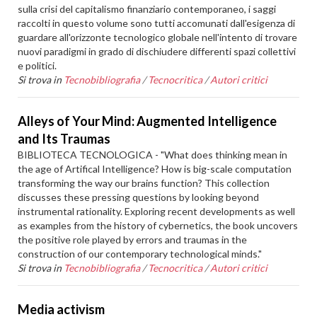
sulla crisi del capitalismo finanziario contemporaneo, i saggi
raccolti in questo volume sono tutti accomunati dall'esigenza di
guardare all'orizzonte tecnologico globale nell'intento di trovare
nuovi paradigmi in grado di dischiudere differenti spazi collettivi
e politici.
Si trova in
Tecnobibliografia
/
Tecnocritica
/
Autori critici
Alleys of Your Mind: Augmented Intelligence
and Its Traumas
BIBLIOTECA TECNOLOGICA - "What does thinking mean in
the age of Artifical Intelligence? How is big-scale computation
transforming the way our brains function? This collection
discusses these pressing questions by looking beyond
instrumental rationality. Exploring recent developments as well
as examples from the history of cybernetics, the book uncovers
the positive role played by errors and traumas in the
construction of our contemporary technological minds."
Si trova in
Tecnobibliografia
/
Tecnocritica
/
Autori critici
Media activism