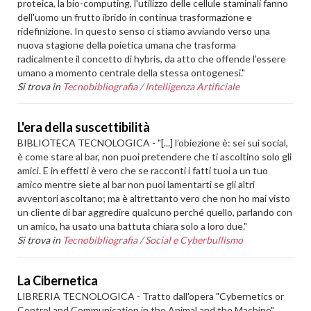
proteica, la bio-computing, l'utilizzo delle cellule staminali fanno
dell'uomo un frutto ibrido in continua trasformazione e
ridefinizione. In questo senso ci stiamo avviando verso una
nuova stagione della poietica umana che trasforma
radicalmente il concetto di hybris, da atto che offende l'essere
umano a momento centrale della stessa ontogenesi."
Si trova in
Tecnobibliografia
/
Intelligenza Artificiale
L'era della suscettibilità
BIBLIOTECA TECNOLOGICA - "[...] l’obiezione è: sei sui social,
è come stare al bar, non puoi pretendere che ti ascoltino solo gli
amici. E in effetti è vero che se racconti i fatti tuoi a un tuo
amico mentre siete al bar non puoi lamentarti se gli altri
avventori ascoltano; ma è altrettanto vero che non ho mai visto
un cliente di bar aggredire qualcuno perché quello, parlando con
un amico, ha usato una battuta chiara solo a loro due."
Si trova in
Tecnobibliografia
/
Social e Cyberbullismo
La Cibernetica
LIBRERIA TECNOLOGICA - Tratto dall'opera "Cybernetics or
Control and Communication in the Animal and the Machine",