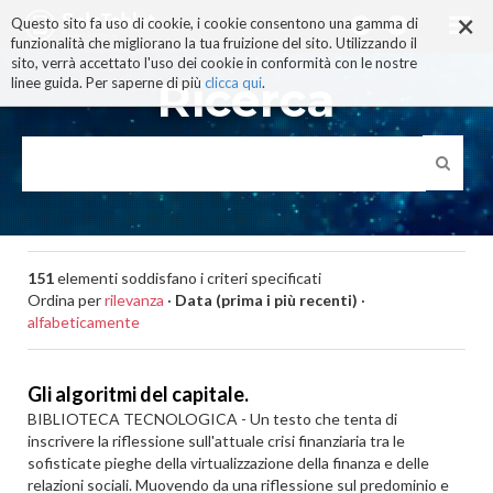
×
Salta
Questo sito fa uso di cookie, i cookie consentono una gamma di
ai
funzionalità che migliorano la tua fruizione del sito. Utilizzando il
contenuti.
sito, verrà accettato l'uso dei cookie in conformità con le nostre
|
Ricerca
linee guida. Per saperne di più
clicca qui
.
Salta
alla
navigazione
151
elementi soddisfano i criteri specificati
Ordina per
rilevanza
·
Data (prima i più recenti)
·
alfabeticamente
Gli algoritmi del capitale.
BIBLIOTECA TECNOLOGICA - Un testo che tenta di
inscrivere la riflessione sull'attuale crisi finanziaria tra le
sofisticate pieghe della virtualizzazione della finanza e delle
relazioni sociali. Muovendo da una riflessione sul predominio e