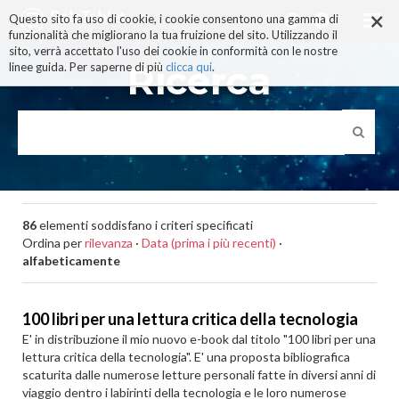
×
Salta
Questo sito fa uso di cookie, i cookie consentono una gamma di
ai
funzionalità che migliorano la tua fruizione del sito. Utilizzando il
contenuti.
sito, verrà accettato l'uso dei cookie in conformità con le nostre
|
Ricerca
linee guida. Per saperne di più
clicca qui
.
Salta
alla
navigazione
86
elementi soddisfano i criteri specificati
Ordina per
rilevanza
·
Data (prima i più recenti)
·
alfabeticamente
100 libri per una lettura critica della tecnologia
E' in distribuzione il mio nuovo e-book dal titolo "100 libri per una
lettura critica della tecnologia". E' una proposta bibliografica
scaturita dalle numerose letture personali fatte in diversi anni di
viaggio dentro i labirinti della tecnologia e le loro numerose