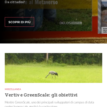
Da cittadini!
SCOPRI DI PIÙ
MISCELLANEA
Vertiv e GreenScale: gli obiettivi
Mentre GreenScale, uno dei principali sviluppatori di campus di data
center hyperscale, gestirà la costruzione...