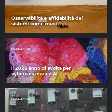
Osservabilità e affidabilità dei
sistemi come must
MISCELLANEA
Il 2026 anno di svolta per
cybersicurezza e AI
MISCELLANEA