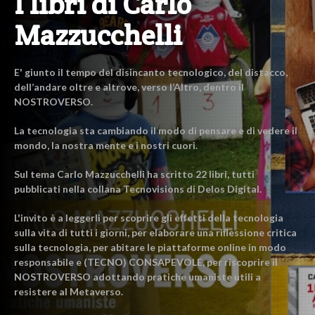
I libri di Carlo
Mazzucchelli
E' giunto il tempo del disincanto tecnologico, del distacco,
dell’andare oltre e altrove, verso l’Altro, dentro il
NOSTROVERSO.
La tecnologia sta cambiando il modo di pensare e di vedere il
mondo, la nostra mente e i nostri cuori.
Sul tema Carlo Mazzucchelli ha scritto 22 libri, tutti
pubblicati nella collana Tecnovisions di Delos Digital.
L'invito è a leggerli per scoprire gli effetti della tecnologia
sulla vita di tutti i giorni, per elaborare una riflessione critica
sulla tecnologia, per abitare le piattaforme online in modo
responsabile e (TECNO) CONSAPEVOLE, per riscoprire il
NOSTROVERSO adottando pratiche umaniste utili a
resistere al Metaverso.