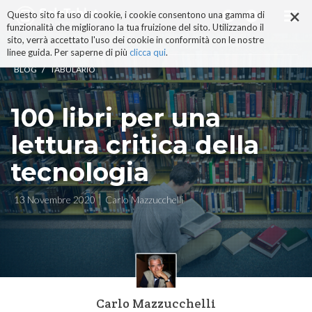
×
Salta
Questo sito fa uso di cookie, i cookie consentono una gamma di
ai
funzionalità che migliorano la tua fruizione del sito. Utilizzando il
contenuti.
sito, verrà accettato l'uso dei cookie in conformità con le nostre
|
linee guida. Per saperne di più
clicca qui
.
Salta
/
BLOG
TABULARIO
alla
navigazione
100 libri per una
lettura critica della
tecnologia
13 Novembre 2020
Carlo Mazzucchelli
Carlo Mazzucchelli