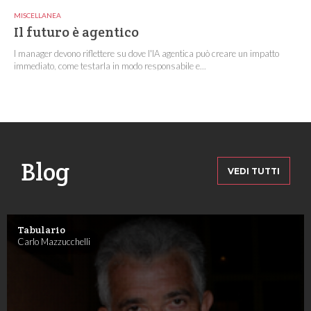
MISCELLANEA
Il futuro è agentico
I manager devono riflettere su dove l'IA agentica può creare un impatto
immediato, come testarla in modo responsabile e...
Blog
VEDI TUTTI
Tabulario
Carlo Mazzucchelli