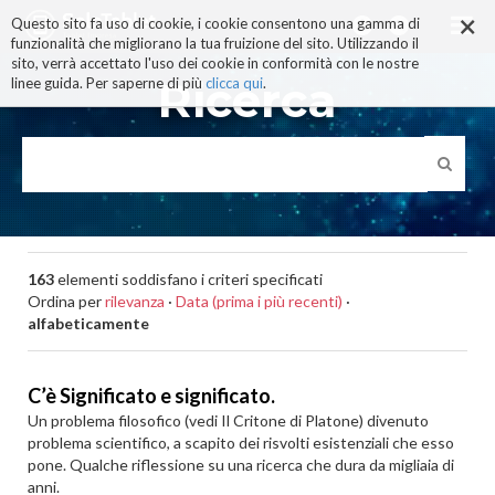
×
Salta
Questo sito fa uso di cookie, i cookie consentono una gamma di
ai
funzionalità che migliorano la tua fruizione del sito. Utilizzando il
contenuti.
sito, verrà accettato l'uso dei cookie in conformità con le nostre
|
Ricerca
linee guida. Per saperne di più
clicca qui
.
Salta
alla
navigazione
163
elementi soddisfano i criteri specificati
Ordina per
rilevanza
·
Data (prima i più recenti)
·
alfabeticamente
C’è Significato e significato.
Un problema filosofico (vedi Il Critone di Platone) divenuto
problema scientifico, a scapito dei risvolti esistenziali che esso
pone. Qualche riflessione su una ricerca che dura da migliaia di
anni.