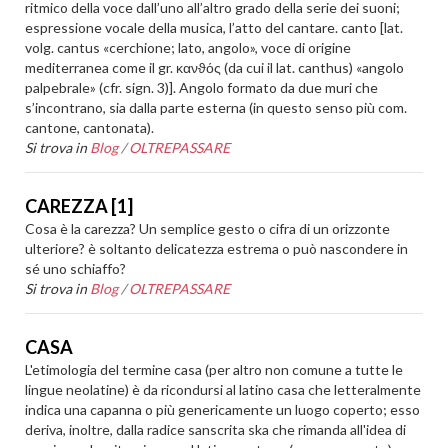
ritmico della voce dall’uno all’altro grado della serie dei suoni;
espressione vocale della musica, l’atto del cantare. canto [lat.
volg. cantus «cerchione; lato, angolo», voce di origine
mediterranea come il gr. κανϑός (da cui il lat. canthus) «angolo
palpebrale» (cfr. sign. 3)]. Angolo formato da due muri che
s’incontrano, sia dalla parte esterna (in questo senso più com.
cantone, cantonata).
Si trova in
Blog
/
OLTREPASSARE
CAREZZA [1]
Cosa è la carezza? Un semplice gesto o cifra di un orizzonte
ulteriore? è soltanto delicatezza estrema o può nascondere in
sé uno schiaffo?
Si trova in
Blog
/
OLTREPASSARE
CASA
L'etimologia del termine casa (per altro non comune a tutte le
lingue neolatine) è da ricondursi al latino casa che letteralmente
indica una capanna o più genericamente un luogo coperto; esso
deriva, inoltre, dalla radice sanscrita ska che rimanda all'idea di