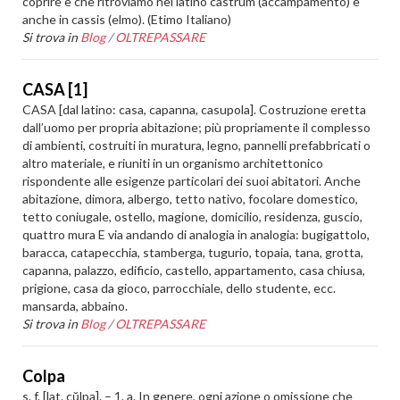
coprire e che ritroviamo nel latino castrum (accampamento) e
anche in cassis (elmo). (Etimo Italiano)
Si trova in
Blog
/
OLTREPASSARE
CASA [1]
CASA [dal latino: casa, capanna, casupola]. Costruzione eretta
dall’uomo per propria abitazione; più propriamente il complesso
di ambienti, costruiti in muratura, legno, pannelli prefabbricati o
altro materiale, e riuniti in un organismo architettonico
rispondente alle esigenze particolari dei suoi abitatori. Anche
abitazione, dimora, albergo, tetto nativo, focolare domestico,
tetto coniugale, ostello, magione, domicilio, residenza, guscio,
quattro mura E via andando di analogia in analogia: bugigattolo,
baracca, catapecchia, stamberga, tugurio, topaia, tana, grotta,
capanna, palazzo, edificio, castello, appartamento, casa chiusa,
prigione, casa da gioco, parrocchiale, dello studente, ecc.
mansarda, abbaino.
Si trova in
Blog
/
OLTREPASSARE
Colpa
s. f. [lat. cŭlpa]. – 1. a. In genere, ogni azione o omissione che