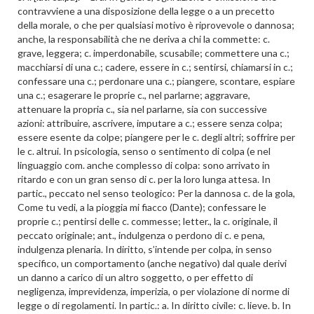
contravviene a una disposizione della legge o a un precetto
della morale, o che per qualsiasi motivo è riprovevole o dannosa;
anche, la responsabilità che ne deriva a chi la commette: c.
grave, leggera; c. imperdonabile, scusabile; commettere una c.;
macchiarsi di una c.; cadere, essere in c.; sentirsi, chiamarsi in c.;
confessare una c.; perdonare una c.; piangere, scontare, espiare
una c.; esagerare le proprie c., nel parlarne; aggravare,
attenuare la propria c., sia nel parlarne, sia con successive
azioni: attribuire, ascrivere, imputare a c.; essere senza colpa;
essere esente da colpe; piangere per le c. degli altri; soffrire per
le c. altrui. In psicologia, senso o sentimento di colpa (e nel
linguaggio com. anche complesso di colpa: sono arrivato in
ritardo e con un gran senso di c. per la loro lunga attesa. In
partic., peccato nel senso teologico: Per la dannosa c. de la gola,
Come tu vedi, a la pioggia mi fiacco (Dante); confessare le
proprie c.; pentirsi delle c. commesse; letter., la c. originale, il
peccato originale; ant., indulgenza o perdono di c. e pena,
indulgenza plenaria. In diritto, s’intende per colpa, in senso
specifico, un comportamento (anche negativo) dal quale derivi
un danno a carico di un altro soggetto, o per effetto di
negligenza, imprevidenza, imperizia, o per violazione di norme di
legge o di regolamenti. In partic.: a. In diritto civile: c. lieve. b. In