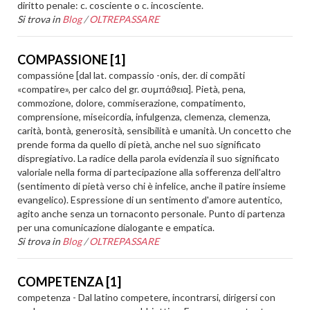
diritto penale: c. cosciente o c. incosciente.
Si trova in
Blog
/
OLTREPASSARE
COMPASSIONE [1]
compassióne [dal lat. compassio -onis, der. di compăti
«compatire», per calco del gr. συμπάϑεια]. Pietà, pena,
commozione, dolore, commiserazione, compatimento,
comprensione, miseicordia, infulgenza, clemenza, clemenza,
carità, bontà, generosità, sensibilità e umanità. Un concetto che
prende forma da quello di pietà, anche nel suo significato
dispregiativo. La radice della parola evidenzia il suo significato
valoriale nella forma di partecipazione alla sofferenza dell'altro
(sentimento di pietà verso chi è infelice, anche il patire insieme
evangelico). Espressione di un sentimento d'amore autentico,
agito anche senza un tornaconto personale. Punto di partenza
per una comunicazione dialogante e empatica.
Si trova in
Blog
/
OLTREPASSARE
COMPETENZA [1]
competenza - Dal latino competere, incontrarsi, dirigersi con