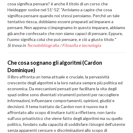
cosa significa pensare? è anche il titolo di un corso che
Heidegger svolse nel 51'-52'. "Arriviamo a capire che cosa
significa pensare quando noi stessi pensiamo. Perché un tale
tentativo riesca, dobbiamo essere preparati ad imparare a
pensare. Non appena ci impegnamo in questo imparare, abbiamo
già anche confessato che non siamo capaci di pensare. Eppure,
l'uomo significa colui che può pensare, e ciò a giusto titolo "
Si trova in
Tecnobibliografia
/
Filosofia e tecnologia
Che cosa sognano gli algoritmi (Cardon
Dominique)
Il libro affronta un tema attuale e cruciale, la pervasività
crescente degli algoritmi e la loro natura sempre più politica ed
economica. Da meccanismi pensati per facilitare la vita degli
spazi online sono diventati strumenti potenti per raccogliere
informazioni, influenzare comportamenti, opinioni, giudizi e
decisioni. Il tema trattato da Cardon non è nuovo ma è
affrontato allo scopo di invitare tutti a riflettere, non tanto
sull'uso privatistico che viene fatto degli algoritmi ma su quello
politico, fondato sulla capacità di soddisfare i bisogni dell'utente
senza apparenti censure o discriminazioni allo scopo di