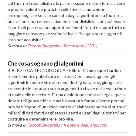
catturarne la complicità e la partecipazione e dare forma a vere
e proprie volontà e pratiche collettive. La mutazione
antropologica e sociale causata dagli algoritmi porta l'autore a
una visione, non necessariamente condivisibile, che può essere
il punto di partenza per approfondimenti futuri e soprattutto di
maggiore consapevolezza individuale. Bisogna però leggere il
libro per acquisirla!
Si trova in
Tecnobibliografia
/
Recensioni (120+)
Che cosa sognano gli algoritmi
BIBLIOTECA TECNOLOGICA - Il libro di Dominique Cardon
recentemente pubblicato dal titolo Che cosa sognano gli
algoritmi: le nostre vite al tempo dei big data, si aggiunge alla
crescente letteratura su un argomento chiave della evoluzione
attuale delle macchine. E' una evoluzione che si collega a quella
della intelligenza rtificiale ma ha assunto forme diverse perchè
non ha bisogno di un unico centro di elaborazione ma si nutre di
miliardi di dati foniti dagli stess utenti e usati dagli algoritmi per
costruire e determinare le loro vite.
Si trova in
Tecnobibliografia
/
Il potere degli algoritmi