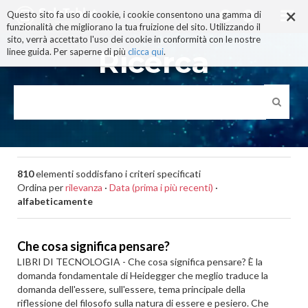
×
Salta
Questo sito fa uso di cookie, i cookie consentono una gamma di
ai
funzionalità che migliorano la tua fruizione del sito. Utilizzando il
contenuti.
sito, verrà accettato l'uso dei cookie in conformità con le nostre
|
Ricerca
linee guida. Per saperne di più
clicca qui
.
Salta
alla
navigazione
810
elementi soddisfano i criteri specificati
Ordina per
rilevanza
·
Data (prima i più recenti)
·
alfabeticamente
Che cosa significa pensare?
LIBRI DI TECNOLOGIA - Che cosa significa pensare? È la
domanda fondamentale di Heidegger che meglio traduce la
domanda dell'essere, sull'essere, tema principale della
riflessione del filosofo sulla natura di essere e pesiero. Che