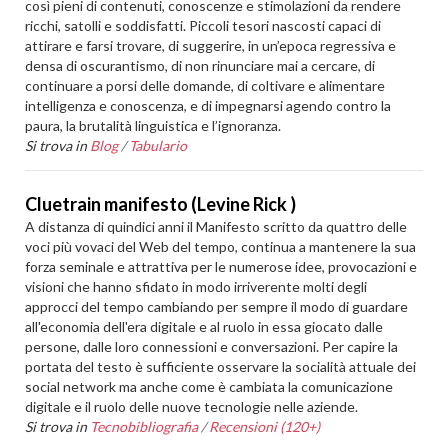
così pieni di contenuti, conoscenze e stimolazioni da rendere
ricchi, satolli e soddisfatti. Piccoli tesori nascosti capaci di
attirare e farsi trovare, di suggerire, in un’epoca regressiva e
densa di oscurantismo, di non rinunciare mai a cercare, di
continuare a porsi delle domande, di coltivare e alimentare
intelligenza e conoscenza, e di impegnarsi agendo contro la
paura, la brutalità linguistica e l’ignoranza.
Si trova in
Blog
/
Tabulario
Cluetrain manifesto (Levine Rick )
A distanza di quindici anni il Manifesto scritto da quattro delle
voci più vovaci del Web del tempo, continua a mantenere la sua
forza seminale e attrattiva per le numerose idee, provocazioni e
visioni che hanno sfidato in modo irriverente molti degli
approcci del tempo cambiando per sempre il modo di guardare
all'economia dell'era digitale e al ruolo in essa giocato dalle
persone, dalle loro connessioni e conversazioni. Per capire la
portata del testo è sufficiente osservare la socialità attuale dei
social network ma anche come è cambiata la comunicazione
digitale e il ruolo delle nuove tecnologie nelle aziende.
Si trova in
Tecnobibliografia
/
Recensioni (120+)