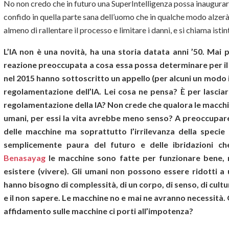
No non credo che in futuro una SuperIntelligenza possa inaugurare
confido in quella parte sana dell’uomo che in qualche modo alzerà
almeno di rallentare il processo e limitare i danni, e si chiama is
L’IA non è una novità, ha una storia datata anni ’50. Mai 
reazione preoccupata a cosa essa possa determinare per il
nel 2015 hanno sottoscritto un appello (per alcuni un modo i
regolamentazione dell’IA. Lei cosa ne pensa?
È
per lascia
regolamentazione della IA? Non crede che qualora le macchin
umani, per essi la vita avrebbe meno senso? A preoccupar
delle macchine ma soprattutto l’irrilevanza della spec
semplicemente paura del futuro e delle ibridazioni che
Benasayag
le macchine sono fatte per funzionare bene, no
esistere (vivere). Gli umani non possono essere ridotti a u
hanno bisogno di complessità, di un corpo, di senso, di cultu
e il non sapere. Le macchine no e mai ne avranno necessità.
affidamento sulle macchine ci porti all’impotenza?