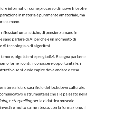
gici e informatici, come processo di nuove filosofie
preparazione in materia è puramente amatoriale, ma
corso umano.
di riflessioni umanistiche, di pensiero umano in
o e sano parlare di AI perché è un momento di
e di tecnologia o di algoritmi.
 timore, bigottismi e pregiudizi. Bisogna parlarne
amo farne i conti, riconoscere opportunità le, i
 costruttivo se si vuole capire dove andare e cosa
sistere al duro sacrificio del lockdown culturale,
comunicativo e strumentale) che si è palesato nella
oing e storytelling
per la didattica museale
 investire molto su me stesso, con la formazione, il