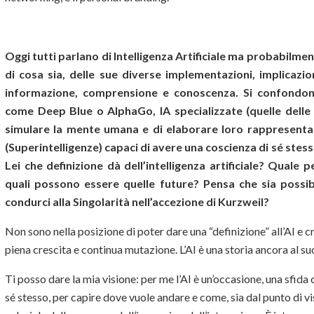
Oggi tutti parlano di Intelligenza Artificiale ma probabil
di cosa sia, delle sue diverse implementazioni, implicazi
informazione, comprensione e conoscenza. Si confondon
come Deep Blue o AlphaGo, IA specializzate (quelle delle A
simulare la mente umana e di elaborare loro rappresentaz
(Superintelligenze) capaci di avere una coscienza di sé stess
Lei che definizione dà dell’intelligenza artificiale? Quale 
quali possono essere quelle future? Pensa che sia possib
condurci alla Singolarità nell’accezione di Kurzweil?
Non sono nella posizione di poter dare una “definizione” all’AI e
piena crescita e continua mutazione. L’AI è una storia ancora al su
Ti posso dare la mia visione: per me l’AI è un’occasione, una sfid
sé stesso, per capire dove vuole andare e come, sia dal punto di v