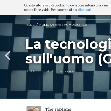
Questo sito fa uso di cookie, i cookie consentono una gamma di
BLOG
TECNOCONSAPEVOLEZZ
nostre linee guida. Per saperne di più
clicca qui
.
Salta
ai
contenuti.
/
BLOG
HOMO SAPIENS E HOMO DIGITALIS
|
Salta
La tecnolog
alla
navigazione
sull'uomo (G
18 Dicembre 2020
The sapiens
The sapiens