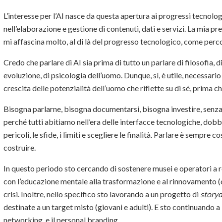
L’interesse per l’AI nasce da questa apertura ai progressi tecnolo
nell’elaborazione e gestione di contenuti, dati e servizi. La mia 
mi affascina molto, al di là del progresso tecnologico, come per
Credo che parlare di AI sia prima di tutto un parlare di filosofia, 
evoluzione, di psicologia dell’uomo. Dunque, sì, è utile, necessari
crescita delle potenzialità dell’uomo che riflette su di sé, prima ch
Bisogna parlarne, bisogna documentarsi, bisogna investire, senza
perché tutti abitiamo nell’era delle interfacce tecnologiche, dobbi
pericoli, le sfide, i limiti e scegliere le finalità. Parlare è sempre
costruire.
In questo periodo sto cercando di sostenere musei e operatori a re
con l’educazione mentale alla trasformazione e al rinnovamento (
crisi. Inoltre, nello specifico sto lavorando a un progetto di
storyd
destinate a un target misto (giovani e adulti). E sto continuando a
networking, e il personal branding.