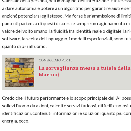
valoriale della persona, dell’immagine, dell’interazione. È intere
a dare autonomia e potere a un algoritmo per garantire aiuti e ser
anziché potenziarsi egli stesso. Ma forse è un’ammissione di limiti
punto di partenza di questi discorsi è sempre un ragionamento e que
valore del volto umano, la fluidità tra identità reale o digitale, la ri
software, la scelta del linguaggio, i modelli esperienziali, sono t
quanto di più all’uomo.
CONSIGLIATO PER TE:
La sorveglianza messa a tutela dell
Marmo)
Credo che il futuro performante e lo scopo principale
dell’AI pos
sollevi l’uomo da azioni, calcoli e servizi faticosi, difficili e noio
identificazioni, contenuti, informazioni e soluzioni quanto più co
energia, ecco.