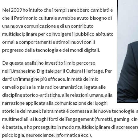
Nel 2009 ho intuito che i tempi sarebbero cambiati e
che il Patrimonio culturale avrebbe avuto bisogno di
una nuova comunicazione e di un contributo
multidisciplinare per coinvolgere il pubblico abituato
ormai a comportamenti e stimoli nuovi con il
progresso della tecnologia e dei mondi digitali.
Da questa analisi ho investito il mio percorso
nell’Umanesimo Digitale per il Cultural Heritage. Per
darti un’immagine più efficace, in metà del mio
cervello pulsa la mia radice umanistica, legata alle
discipline storico-artistiche, alle relazioni umane, alla
narrazione applicata alla comunicazione dei luoghi
storici e dei musei; l’altra metà è connessa alle nuove tecnologie, a
multimediali, ai luoghi forti dell’engagement (fumetti, gaming, ci
è bastata, e ho proseguito in modo multidisciplinare di accresce
psicologia, neuroscienze, informatica ecc.).