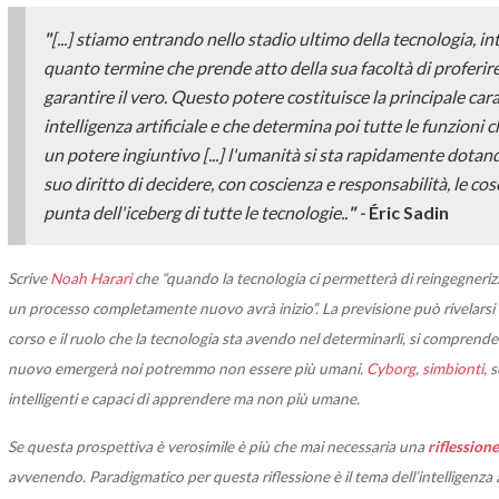
"
[...] stiamo entrando nello stadio ultimo della tecnologia, i
quanto termine che prende atto della sua facoltà di proferire
garantire il vero. Questo potere costituisce la principale cara
intelligenza artificiale e che determina poi tutte le funzioni ch
un potere ingiuntivo [...] l'umanità si sta rapidamente dotand
suo diritto di decidere, con coscienza e responsabilità, le cose
punta dell'iceberg di tutte le tecnologie..
"
-
Éric Sadin
Scrive
Noah Harari
che “quando la tecnologia ci permetterà di reingegneri
un processo completamente nuovo avrà inizio”. La previsione può rivelarsi e
corso e il ruolo che la tecnologia sta avendo nel determinarli, si comprend
nuovo emergerà noi potremmo non essere più umani.
Cyborg
,
simbionti
, 
intelligenti e capaci di apprendere ma non più umane.
Se questa prospettiva è verosimile è più che mai necessaria una
riflessione
avvenendo. Paradigmatico per questa riflessione è il tema dell’intelligenza arti