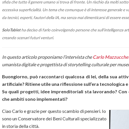
sfida che tutto il genere umano si trova di fronte. Un rischio da molti sott
eccessiva superficialità. Un tema che comunque è di interesse generale e va
da tecnici, esperti, fautori della IA, ma senza mai dimenticarsi di essere ess
SoloTablet
ha deciso di farlo coinvolgendo persone che sull’intelligenza ar
creando scenari futuri venturi.
In questo articolo proponiamo l’intervista che
Carlo Mazzucchel
umanista digitale e progettista di storytelling culturale per musei 
Buongiorno, può raccontarci qualcosa di lei, della sua attivi
artificiale? Ritiene utile una riflessione sull’era tecnologi
Su quali progetti, idee imprenditoriali sta lavorando? Con qua
che ambiti sono implementati?
Ciao Carlo e grazie per questo scambio di pensieri. Io
sono un Conservatore dei Beni Culturali specializzato
in storia della città.