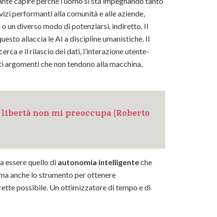
ssante capire perché l’uomo si sta impegnando tanto
vizi performanti alla comunità e alle aziende,
 o un diverso modo di potenziarsi, indiretto. Il
sto allaccia le AI a discipline umanistiche. Il
cerca e il rilascio dei dati, l’interazione utente-
utti argomenti che non tendono alla macchina,
a libertà non mi preoccupa (Roberto
sa essere quello di
autonomia intelligente
che
si, ma anche lo strumento per ottenere
rrette possibile. Un ottimizzatore di tempo e di