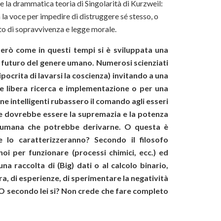
 la drammatica teoria di Singolarità di Kurzweil:
 la voce per impedire di distruggere sé stesso, o
tinto di sopravvivenza e legge morale.
però come in questi tempi si è sviluppata una
 futuro del genere umano. Numerosi scienziati
pocrita di lavarsi la coscienza) invitando a una
re libera ricerca e implementazione o per una
e intelligenti rubassero il comando agli esseri
e dovrebbe essere la supremazia e la potenza
ie umana che potrebbe derivarne. O questa è
 lo caratterizzeranno? Secondo il filosofo
i per funzionare (processi chimici, ecc.) ed
na raccolta di (Big) dati o al calcolo binario,
ra, di esperienze, di sperimentare la negatività
 O secondo lei si? Non crede che fare completo