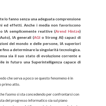
mente lo fanno senza una adeguata comprensione
oni ed effetti. Anche i media non favoriscono
o IA semplicemente reattive (
Arend Hintze
)
uto), IA generali (
AGI
o Strong AI) capaci di
ioni del mondo e delle persone, IA superiori
e fino a determinare la singolarità tecnologica.
pensa sia il suo stato di evoluzione corrente e
ile in futuro una Superintelligenza capace di
 credo che serva a poco se questo fenomeno è in
o primo atto.
a che l’uomo si sta concedendo per confrontarsi con
ista del progresso informatico sia sul piano