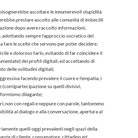
 bisognerebbe ascoltare le innumerevoli stupidità
erebbe prestare ascolto alle comunità di imbecilli
reazione dopo avere raccolto informazioni,
ioni, adottando sempre l’approccio socratico del
a fare le scelte che servono per poter decidere;
icile e doloroso farlo, evitando di far coincidere il
mentate) dei profili digitali, ed accettando di
o delle solitudini digitali;
ggressiva facendo prevalere il cuore e l’empatia, i
e (com)partecipazione su quelli divisivi,
onformismo dilagante;
altri, non con regali e neppure con parole, tantomeno
bilità al dialogo e alla conversazione, apertura al
riamente quelli oggi prevalenti negli spazi della
 veste di cliente, consumatore, cittadino ed