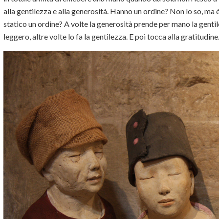
alla gentilezza e alla generosità. Hanno un ordine? Non lo so, m
statico un ordine? A volte la generosità prende per mano la gentile
leggero, altre volte lo fa la gentilezza. E poi tocca alla gratitudine