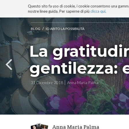
Questo sito fa uso di cookie, i cookie consentono una gamma di
BLOG
TECNOCONSAPEVOLEZZ
nostre linee guida. Per saperne di più
clicca qui
.
Salta
ai
contenuti.
/
BLOG
IO ABITO LA POSSIBILITÀ
|
Salta
La gratitudi
alla
navigazione
gentilezza: 
31 Dicembre 2018
Anna Maria Palma
Anna Maria Palma