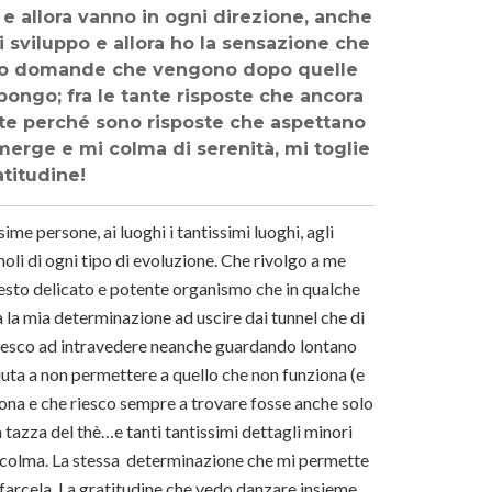
 allora vanno in ogni direzione, anche
sviluppo e allora ho la sensazione che
ero domande che vengono dopo quelle
ongo; fra le tante risposte che ancora
te perché sono risposte che aspettano
merge e mi colma di serenità, mi toglie
atitudine!
me persone, ai luoghi i tantissimi luoghi, agli
oli di ogni tipo di evoluzione. Che rivolgo a me
uesto delicato e potente organismo che in qualche
 la mia determinazione ad uscire dai tunnel che di
n riesco ad intravedere neanche guardando lontano
iuta a non permettere a quello che non funziona (e
iona e che riesco sempre a trovare fosse anche solo
 tazza del thè…e tanti tantissimi dettagli minori
è colma. La stessa determinazione che mi permette
 farcela. La gratitudine che vedo danzare insieme