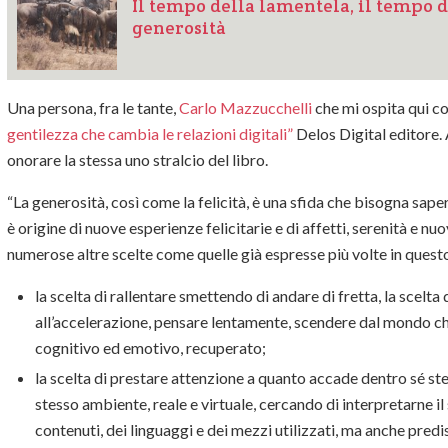
Il tempo della lamentela, il tempo de
generosità
Una persona, fra le tante,
Carlo Mazzucchelli
che mi ospita qui co
gentilezza che cambia le relazioni digitali”
Delos Digital editore. 
onorare la stessa uno stralcio del libro.
“La generosità, così come la felicità, è una sfida che bisogna saper
è origine di nuove esperienze felicitarie e di affetti, serenità e nu
numerose altre scelte come quelle già espresse più volte in ques
la scelta di rallentare smettendo di andare di fretta, la scelta
all’accelerazione, pensare lentamente, scendere dal mondo c
cognitivo ed emotivo, recuperato;
la scelta di prestare attenzione a quanto accade dentro sé stess
stesso ambiente, reale e virtuale, cercando di interpretarne il
contenuti, dei linguaggi e dei mezzi utilizzati, ma anche pr