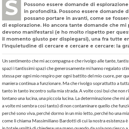
Sullo scorcio della fine di questo anno le domande hanno uno spazio speciale.
Possono essere domande di esplorazione e
in profondità. Possono essere domande di 
possano portare in avanti, come se foss
di esplorazione. Ho ancora tante domande che mi p
devono manifestarsi (e ho molto rispetto per ques
il momento giusto per dispiegarsi), una fra tutte e
l’inquietudine di cercare e cercare e cercare: la gr
Un sentimento che mi accompagna e che rivolgo alle tante, tantissi
spazi i tantissimi spazi che generosamente mi hanno regalato stim
stessa per ogni mio respiro per ogni battito del mio cuore, per q
maniera continua a funzionare. Ma che rivolgo soprattutto a tutta
tanto in tanto incontro sulla mia strada. A volte così bui che no
lontano una lucina, una piccola lucina. La determinazione che mi a
a volte mi sembra così tanto) di non contaminare quello che funz
perché sono viva, perché dormo in un mio letto, perché ho una mia
come li chiama Massimiliano Bardotti di cui la nostra esistenza 
in totale umiltà di chiedere una mano quando da sola non riesco a