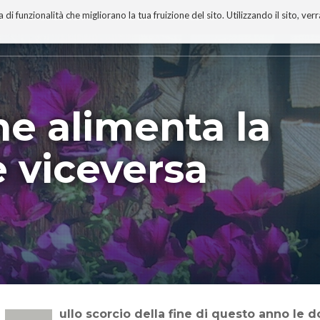
 funzionalità che migliorano la tua fruizione del sito. Utilizzando il sito, ver
A
TECNOBIBLIOGRAFIA
I MIEI LIBRI
PROGETTO
ne alimenta la
e viceversa