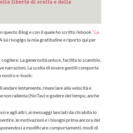
lla libertà di scelta e della
n questo Blog e con il quale ho scritto l’ebook
“La
A lui rivoglgo la mia gratitudine e riporto qui per
 cogliere. La generosità unisce, facilita lo scambio,
ove narrazioni. La scelta di essere gentili comporta
to nostro e-book:
 di andare lentamente, rinunciare alla velocità e
he non rallenta (NoTav) e godere del tempo, anche
i e agli altri, ai messaggi lanciati da chi abita lo
 sentire, le motivazioni e i bisogni prima ancora dei
edisponendosi a modificare comportamenti, modi di