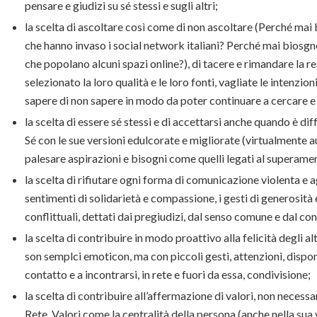
pensare e giudizi su sé stessi e sugli altri;
la scelta di ascoltare così come di non ascoltare (Perché mai
che hanno invaso i social network italiani? Perché mai biosgn
che popolano alcuni spazi online?), di tacere e rimandare la 
selezionato la loro qualità e le loro fonti, vagliate le intenz
sapere di non sapere in modo da poter continuare a cercare e 
la scelta di essere sé stessi e di accettarsi anche quando è diff
Sé con le sue versioni edulcorate e migliorate (virtualmente au
palesare aspirazioni e bisogni come quelli legati al superament
la scelta di rifiutare ogni forma di comunicazione violenta e a
sentimenti di solidarietà e compassione, i gesti di generosità 
conflittuali, dettati dai pregiudizi, dal senso comune e dal c
la scelta di contribuire in modo proattivo alla felicità degli 
son semplci emoticon, ma con piccoli gesti, attenzioni, disponi
contatto e a incontrarsi, in rete e fuori da essa, condivisione;
la scelta di contribuire all’affermazione di valori, non necessa
Rete. Valori come la centralità della persona (anche nella sua