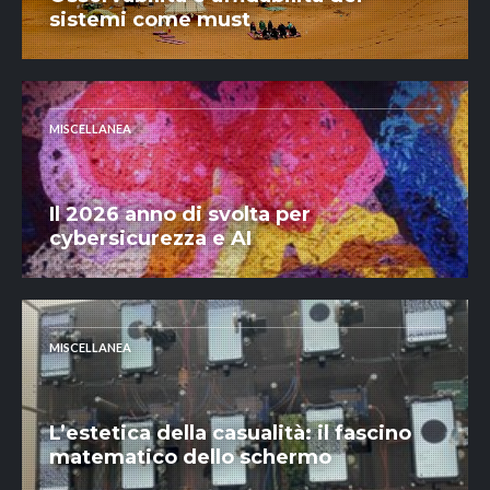
sistemi come must
MISCELLANEA
Il 2026 anno di svolta per
cybersicurezza e AI
MISCELLANEA
L’estetica della casualità: il fascino
matematico dello schermo