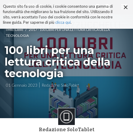
×
Salta
Questo sito fa uso di cookie, i cookie consentono una gamma di
ai
funzionalità che migliorano la tua fruizione del sito. Utilizzando il
contenuti.
sito, verrà accettato l'uso dei cookie in conformità con le nostre
|
linee guida. Per saperne di più
clicca qui
.
Salta
/
I MIEI LIBRI
2017 - 100 LIBRI PER UNA LETTURA CRITICA DELLA
alla
TECNOLOGIA
navigazione
100 libri per una
lettura critica della
tecnologia
01 Gennaio 2023
Redazione SoloTablet
Redazione SoloTablet