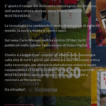
E' giunto il tempo del disincanto tecnologico, del distacco,
dell’andare oltre e altrove, verso l’Altro, dentro il
NOSTROVERSO.
La tecnologia sta cambiando il modo di pensare e di vedere il
mondo, la nostra mente e i nostri cuori.
Sul tema Carlo Mazzucchelli ha scritto 22 libri, tutti
pubblicati nella collana Tecnovisions di Delos Digital.
L'invito è a leggerli per scoprire gli effetti della tecnologia
sulla vita di tutti i giorni, per elaborare una riflessione critica
sulla tecnologia, per abitare le piattaforme online in modo
responsabile e (TECNO) CONSAPEVOLE, per riscoprire il
NOSTROVERSO adottando pratiche umaniste utili a
resistere al Metaverso.
Da cittadini!