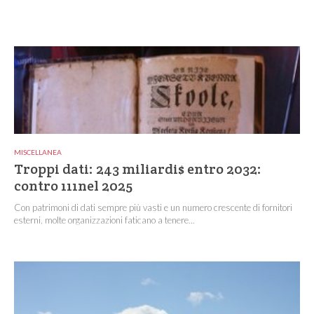
MISCELLANEA
Troppi dati: 243 miliardi$ entro 2032:
contro 111nel 2025
Con patrimoni di dati sempre più vasti e un numero crescente di fornitori
esterni, molte organizzazioni faticano a tenere...