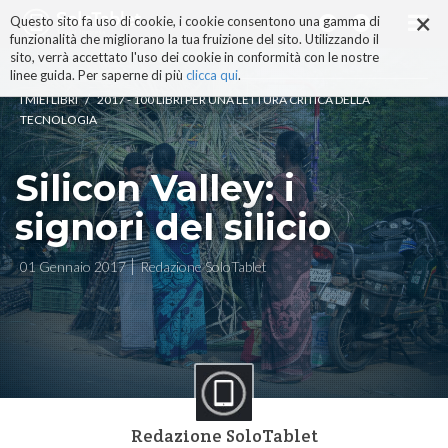
×
Salta
Questo sito fa uso di cookie, i cookie consentono una gamma di
ai
funzionalità che migliorano la tua fruizione del sito. Utilizzando il
contenuti.
sito, verrà accettato l'uso dei cookie in conformità con le nostre
|
linee guida. Per saperne di più
clicca qui
.
Salta
/
I MIEI LIBRI
2017 - 100 LIBRI PER UNA LETTURA CRITICA DELLA
alla
TECNOLOGIA
navigazione
Silicon Valley: i
signori del silicio
01 Gennaio 2017
Redazione SoloTablet
Redazione SoloTablet