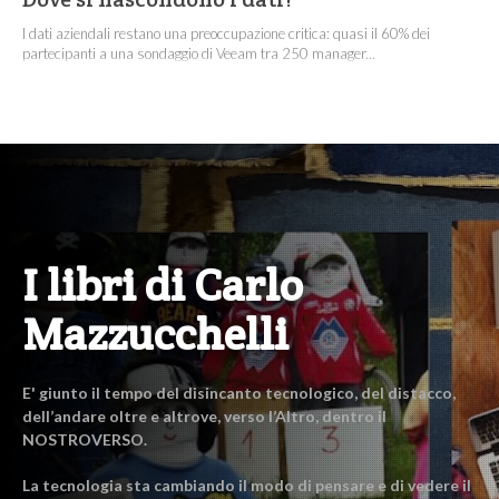
I dati aziendali restano una preoccupazione critica: quasi il 60% dei
partecipanti a una sondaggio di Veeam tra 250 manager...
I libri di Carlo
Mazzucchelli
E' giunto il tempo del disincanto tecnologico, del distacco,
dell’andare oltre e altrove, verso l’Altro, dentro il
NOSTROVERSO.
La tecnologia sta cambiando il modo di pensare e di vedere il