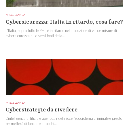
MISCELLANEA
Cybersicurezza: Italia in ritardo, cosa fare?
L’Italia, soprattutto le PMI, è in ritardo nella adozione di valide misure di
cybersicurezza su diversi fonti della...
MISCELLANEA
Cyberstrategie da rivedere
L’intelligenza artificiale agentica ridefinisce l’ecosistema criminale e presto
permetterà di lanciare attacchi...