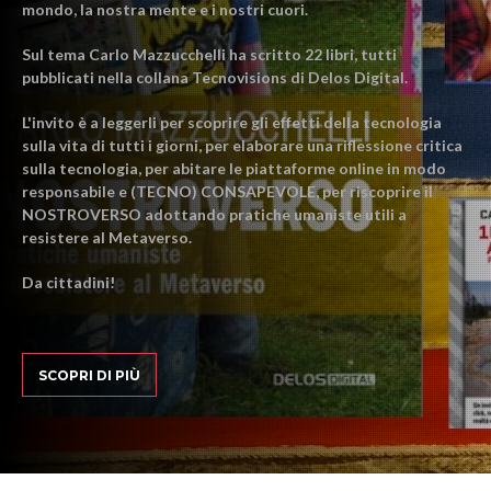
mondo, la nostra mente e i nostri cuori.
Sul tema Carlo Mazzucchelli ha scritto 22 libri, tutti
pubblicati nella collana Tecnovisions di Delos Digital.
L'invito è a leggerli per scoprire gli effetti della tecnologia
sulla vita di tutti i giorni, per elaborare una riflessione critica
sulla tecnologia, per abitare le piattaforme online in modo
responsabile e (TECNO) CONSAPEVOLE, per riscoprire il
NOSTROVERSO adottando pratiche umaniste utili a
resistere al Metaverso.
Da cittadini!
SCOPRI DI PIÙ