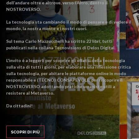
dell’andare oltre e altrove, verso l’Altro, dentro il
NOSTROVERSO.
La tecnologia sta cambiando il modo di pensare e di vedere il
mondo, la nostra mente e i nostri cuori.
Sul tema Carlo Mazzucchelli ha scritto 22 libri, tutti
pubblicati nella collana Tecnovisions di Delos Digital.
L'invito è a leggerli per scoprire gli effetti della tecnologia
sulla vita di tutti i giorni, per elaborare una riflessione critica
sulla tecnologia, per abitare le piattaforme online in modo
responsabile e (TECNO) CONSAPEVOLE, per riscoprire il
NOSTROVERSO adottando pratiche umaniste utili a
resistere al Metaverso.
Da cittadini!
SCOPRI DI PIÙ