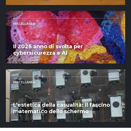
MISCELLANEA
Il 2026 anno di svolta per
cybersicurezza e AI
MISCELLANEA
L’estetica della casualità: il fascino
matematico dello schermo