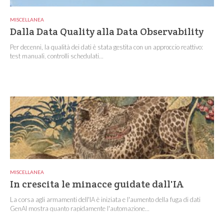
MISCELLANEA
Dalla Data Quality alla Data Observability
Per decenni, la qualità dei dati è stata gestita con un approccio reattivo:
test manuali, controlli schedulati...
MISCELLANEA
In crescita le minacce guidate dall'IA
La corsa agli armamenti dell'IA è iniziata e l'aumento della fuga di dati
GenAI mostra quanto rapidamente l'automazione...