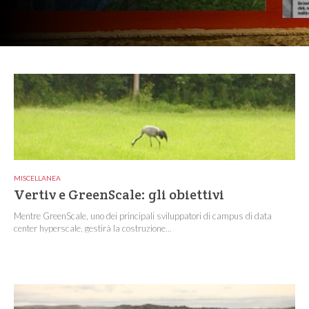
MISCELLANEA
Vertiv e GreenScale: gli obiettivi
Mentre GreenScale, uno dei principali sviluppatori di campus di data
center hyperscale, gestirà la costruzione...