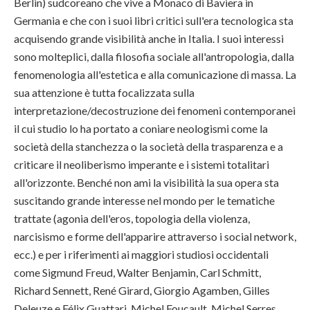
Berlin) sudcoreano che vive a Monaco di Baviera in
Germania e che con i suoi libri critici sull'era tecnologica sta
acquisendo grande visibilità anche in Italia. I suoi interessi
sono molteplici, dalla filosofia sociale all'antropologia, dalla
fenomenologia all'estetica e alla comunicazione di massa. La
sua attenzione è tutta focalizzata sulla
interpretazione/decostruzione dei fenomeni contemporanei
il cui studio lo ha portato a coniare neologismi come la
società della stanchezza o la società della trasparenza e a
criticare il neoliberismo imperante e i sistemi totalitari
all'orizzonte. Benché non ami la visibilità la sua opera sta
suscitando grande interesse nel mondo per le tematiche
trattate (agonia dell'eros, topologia della violenza,
narcisismo e forme dell'apparire attraverso i social network,
ecc.) e per i riferimenti ai maggiori studiosi occidentali
come Sigmund Freud, Walter Benjamin, Carl Schmitt,
Richard Sennett, René Girard, Giorgio Agamben, Gilles
Deleuze e Félix Guattari, Michel Foucault, Michel Serres,