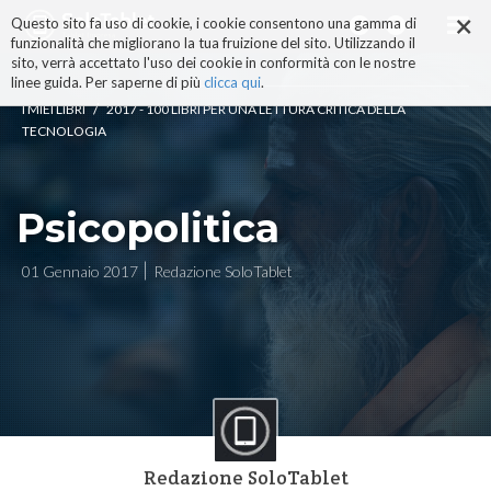
×
Salta
Questo sito fa uso di cookie, i cookie consentono una gamma di
ai
funzionalità che migliorano la tua fruizione del sito. Utilizzando il
contenuti.
sito, verrà accettato l'uso dei cookie in conformità con le nostre
|
linee guida. Per saperne di più
clicca qui
.
Salta
/
I MIEI LIBRI
2017 - 100 LIBRI PER UNA LETTURA CRITICA DELLA
alla
TECNOLOGIA
navigazione
Psicopolitica
01 Gennaio 2017
Redazione SoloTablet
Redazione SoloTablet