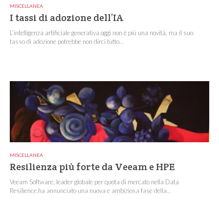
MISCELLANEA
I tassi di adozione dell’IA
L’intelligenza artificiale generativa oggi non è più una novità, ma il suo
tasso di adozione potrebbe non dirci tutto...
MISCELLANEA
Resilienza più forte da Veeam e HPE
Veeam Software, leader globale per quota di mercato nella Data
Resilience,ha annunciato una nuova e ambiziosa fase della...