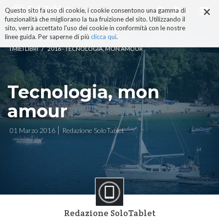
×
Salta
Questo sito fa uso di cookie, i cookie consentono una gamma di
ai
funzionalità che migliorano la tua fruizione del sito. Utilizzando il
contenuti.
sito, verrà accettato l'uso dei cookie in conformità con le nostre
|
linee guida. Per saperne di più
clicca qui
.
Salta
/
I MIEI LIBRI
2016 - TECNOLOGIA, MON AMOUR
alla
navigazione
Tecnologia, mon
amour
01 Marzo 2016
Redazione SoloTablet
Redazione SoloTablet