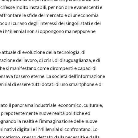
ch’esse molto instabili, per non dire evanescenti e
’affrontare le sfide del mercato e di un’economia
 si curano degli interessi dei singoli stati e dei
 che i Millennial non si oppongono ma neppure ne
 attuale di evoluzione della tecnologia, di
zione del lavoro, di crisi, di disuguaglianza, e di
 che si manifestano come dirompenti e capaci di
ensava fossero eterne. La società dell’informazione
nnial di essere tutti dotati di uno smartphone e di
ato il panorama industriale, economico, culturale,
se prepotentemente nuove realtà politiche ed
gnando la realtà e l’immaginazione delle nuove
nativi digitali e i Millennial si confrontano. Lo
gmatismo, spesso dettato dalla necessità e dalla