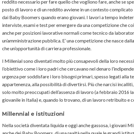
reddito necessario per fare quello che vogliono fare, anche se spe
posto di lavoro e di un reddito avviene in un contesto complicato 
dai Baby Boomers quando erano giovani. I lavori a tempo indete
interviste, esami e test per emergere da una competizione che coi
anche per posizioni lavorative normali come tecnico da laborator
un’amministrazione pubblica. E’ una competizione che nasce dalla
che un’opportunità di carriera professionale.
I Millenial sono diventati molto più consapevoli della loro neces
l’obiettivo come i loro padri che cercavano nel denaro l’indipen
urgenza per soddisfare i loro bisogni primari, spesso legati alla te
appartenenza, alla possibilità di divertirsi. Più che narcisi incallit
solo molto preoccupati dell’assenza di lavoro (a febbraio 2016 la
giovanile in Italia) e, quando lo trovano, di un lavoro retribuito e 
Millennial e istituzioni
Nella società diventata liquida e oggi anche gassosa, i giovani Mi
anche dei Baby Boomers, di una realtà nella quale le grandi istitu