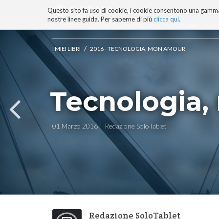
Questo sito fa uso di cookie, i cookie consentono una gamma di
BLOG
TECNOCONSAPEVOLEZZ
nostre linee guida. Per saperne di più
clicca qui
.
Salta
ai
contenuti.
/
I MIEI LIBRI
2016 - TECNOLOGIA, MON AMOUR
|
Salta
alla
navigazione
Tecnologia
01 Marzo 2016
Redazione SoloTablet
Redazione SoloTablet