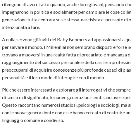
ritengono di avere fatto quando, anche loro giovani, pensando che 
impegnarono in politica e socialmente per cambiare le cose colle
generazione tutta centrata su se stessa, narcisista e incurante di
intenzionata a fare.
A nulla servono gli inviti dei Baby Boomers ad appassionarsi a qua
per salvare il mondo. I Millennial non sembrano disposti e forse n
trovano a muoversi in una realtà fatta di precariato e mancanza di l
raggiungimento del successo personale e della carriera profession
preoccuparsi di acquisire conoscenze più profonde capaci di plasm
personalità e il loro modo di interagire con il mondo.
Più che essere interessati a esplorare gli interrogativi che semp
di senso e di significato, le nuove generazioni sembrano avere pers
Questo raccontano numerosi studiosi, psicologi e sociologi, ma a
con le nuove generazioni e con esse hanno cercato di costruire u
linguaggio comune e condiviso.