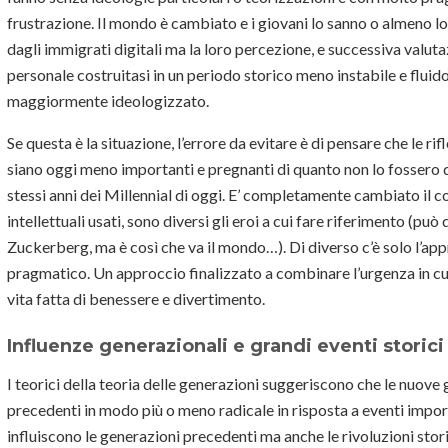
frustrazione. Il mondo è cambiato e i giovani lo sanno o almeno 
dagli immigrati digitali ma la loro percezione, e successiva valut
personale costruitasi in un periodo storico meno instabile e fluid
maggiormente ideologizzato.
Se questa è la situazione, l’errore da evitare è di pensare che le rifl
siano oggi meno importanti e pregnanti di quanto non lo fossero
stessi anni dei Millennial di oggi. E’ completamente cambiato il co
intellettuali usati, sono diversi gli eroi a cui fare riferimento (
Zuckerberg, ma è così che va il mondo…). Di diverso c’è solo l’app
pragmatico. Un approccio finalizzato a combinare l’urgenza in cui v
vita fatta di benessere e divertimento.
Influenze generazionali e grandi eventi storici
I teorici della teoria delle generazioni suggeriscono che le nuov
precedenti in modo più o meno radicale in risposta a eventi impor
influiscono le generazioni precedenti ma anche le rivoluzioni sto