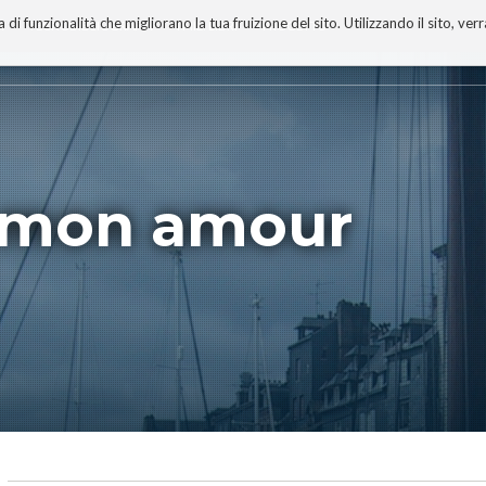
 funzionalità che migliorano la tua fruizione del sito. Utilizzando il sito, ver
A
TECNOBIBLIOGRAFIA
I MIEI LIBRI
PROGETTO
, mon amour