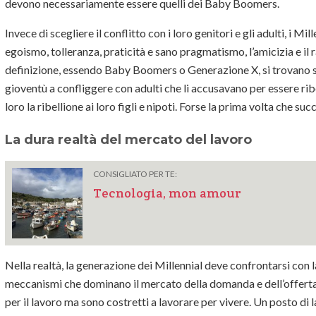
devono necessariamente essere quelli dei Baby Boomers.
Invece di scegliere il conflitto con i loro genitori e gli adulti, i 
egoismo, tolleranza, praticità e sano pragmatismo, l’amicizia e il ra
definizione, essendo Baby Boomers o Generazione X, si trovano s
gioventù a confliggere con adulti che li accusavano per essere ribe
loro la ribellione ai loro figli e nipoti. Forse la prima volta che s
La dura realtà del mercato del lavoro
CONSIGLIATO PER TE:
Tecnologia, mon amour
Nella realtà, la generazione dei Millennial deve confrontarsi con 
meccanismi che dominano il mercato della domanda e dell’offerta.
per il lavoro ma sono costretti a lavorare per vivere. Un posto di l