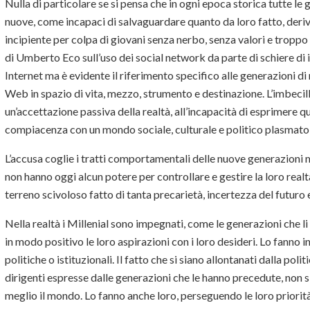
Nulla di particolare se si pensa che in ogni epoca storica tutte l
nuove, come incapaci di salvaguardare quanto da loro fatto, deri
incipiente per colpa di giovani senza nerbo, senza valori e troppo n
di Umberto Eco sull’uso dei social network da parte di schiere di i
Internet ma è evidente il riferimento specifico alle generazioni di n
Web in spazio di vita, mezzo, strumento e destinazione. L’imbecill
un’accettazione passiva della realtà, all’incapacità di esprimere qu
compiacenza con un mondo sociale, culturale e politico plasmato d
L’accusa coglie i tratti comportamentali delle nuove generazioni 
non hanno oggi alcun potere per controllare e gestire la loro realt
terreno scivoloso fatto di tanta precarietà, incertezza del futuro e
Nella realtà i Millenial sono impegnati, come le generazioni che l
in modo positivo le loro aspirazioni con i loro desideri. Lo fanno 
politiche o istituzionali. Il fatto che si siano allontanati dalla polit
dirigenti espresse dalle generazioni che le hanno precedute, non 
meglio il mondo. Lo fanno anche loro, perseguendo le loro priorità 