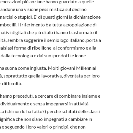
e generazioni più anziane hanno guardato a quelle
vandone una visione pessimistica sul declino
arcisi o stupidi. E’ di questi giorni la dichiarazione
mbecilli. Il riferimento è a tutta a popolazione di
ativi digitali che più di altri hanno trasformato il
ità, sembra suggerire il semiologo italiano, porta a
alsiasi forma di ribellione, al conformismo e alla
alla tecnologia e dai suoi prodotti e icone.
ma suona come ingiusta. Molti giovani Millennial
à, soprattutto quella lavorativa, diventata per loro
 difficoltà.
i hanno preceduti, a cercare di combinare insieme e
individualmente e senza impegnarsi in attività
ica (chi non lo ha fatto?) perché schifati delle classi
significa che non siano impegnati a cambiare in
e seguendo i loro valori o principi, che non