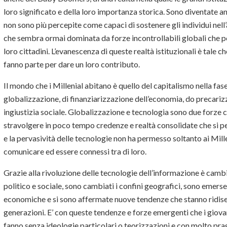
loro significato e della loro importanza storica. Sono diventate an
non sono più percepite come capaci di sostenere gli individui nell
che sembra ormai dominata da forze incontrollabili globali che poco
loro cittadini. L’evanescenza di queste realtà istituzionali è tale
fanno parte per dare un loro contributo.
Il mondo che i Millenial abitano è quello del capitalismo nella fase
globalizzazione, di finanziarizzazione dell’economia, do precarizza
ingiustizia sociale. Globalizzazione e tecnologia sono due forze
stravolgere in poco tempo credenze e realtà consolidate che si p
e la pervasività delle tecnologie non ha permesso soltanto ai Mille
comunicare ed essere connessi tra di loro.
Grazie alla rivoluzione delle tecnologie dell’informazione è cambi
politico e sociale, sono cambiati i confini geografici, sono emer
economiche e si sono affermate nuove tendenze che stanno ridise
generazioni. E’ con queste tendenze e forze emergenti che i giovani 
fanno senza ideologie particolari o teorizzazioni e con molto pra