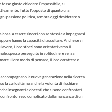
fosse giusto chiedere l’impossibile, si
ttivamente. Tutto l’opposto di quanto una
 ogni passione politica, sembra oggi desiderare o
lcosa, a essere sinceri con se stessi e a impegnarsi
eppure hanno la capacità di ascoltare. Anche se si
avoro, i loro sforzi sono orientati verso il
ale, spesso perseguito in solitudine, e senza
are il loro modo di pensare, il loro carattere e
re accompagnano le nuove generazione nella ricerca
o la curiosità ma anche la volontà di rischiare.
nche insegnanti e docenti che si sono confrontati
n confronto, reso complicato dalla mancanza di un