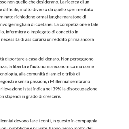
sso non quello che desiderano. La ricerca di un
e difficile, molto diverso da quello sperimentato
rminato richiedono ormai lunghe maratone di
nvolge migliaia di coetanei. La competizione è tale
io, infermiera o impiegato di concetto in
 necessità di assicurarsi un reddito prima ancora
sità di portare a casa del denaro. Non perseguono
denza, la libertà e l’autonomia economica ma come
cnologia, alla comunità di amici o tribù di
i, egoisti e senza passioni, i Millennial sembrano
 rilevazione Istat indica nel 39% la disoccupazione
con stipendi in grado di crescere.
llennial devono fare i conti, in questo in compagnia
zioni, pubbliche e private, hanno perso molto del