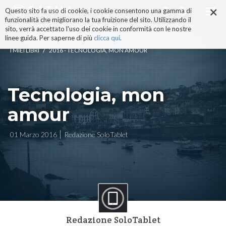
×
Salta
Questo sito fa uso di cookie, i cookie consentono una gamma di
ai
funzionalità che migliorano la tua fruizione del sito. Utilizzando il
contenuti.
sito, verrà accettato l'uso dei cookie in conformità con le nostre
|
linee guida. Per saperne di più
clicca qui
.
Salta
/
I MIEI LIBRI
2016 - TECNOLOGIA, MON AMOUR
alla
navigazione
Tecnologia, mon
amour
01 Marzo 2016
Redazione SoloTablet
Redazione SoloTablet