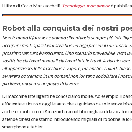
Il libro di Carlo Mazzucchelli
Tecnologia, mon amour
è pubblicat
Robot alla conquista dei nostri pos
Non temono il jobs act e stanno diventando sempre più intelligent
occupare molti spazi lavorativi fino ad oggi presidiati da umani. 
prossimo venturo è assicurato. Uno scenario prevedibile vista la 
sostituire sia lavori manuali sia lavori intellettuali. A rischio sono 
all’apparizione delle macchine a vapore, ma anche i colletti bianch
avvererà potremmo in un domani non lontano soddisfare i nostri 
più liberi, ma senza un posto di lavoro!
Di macchine intelligenti ne conosciamo molte. Ad esempio il banc
efficiente e sicuro e oggi le auto che si guidano da sole senza bis
anche i robot con cui Amazon ha annullato migliaia di lavoratori um
aziende cinesi che stanno introducendo migliaia di robot nelle lo
smartphone e tablet.