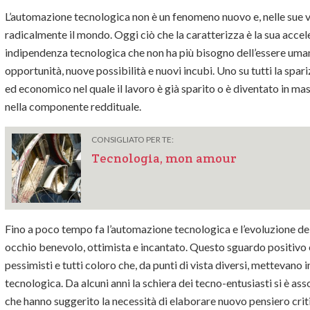
L’automazione tecnologica non è un fenomeno nuovo e, nelle sue va
radicalmente il mondo. Oggi ciò che la caratterizza è la sua acc
indipendenza tecnologica che non ha più bisogno dell’essere uma
opportunità, nuove possibilità e nuovi incubi. Uno su tutti la spar
ed economico nel quale il lavoro è già sparito o è diventato in mass
nella componente reddituale.
CONSIGLIATO PER TE:
Tecnologia, mon amour
Fino a poco tempo fa l’automazione tecnologica e l’evoluzione de
occhio benevolo, ottimista e incantato. Questo sguardo positivo 
pessimisti e tutti coloro che, da punti di vista diversi, mettevano 
tecnologica. Da alcuni anni la schiera dei tecno-entusiasti si è ass
che hanno suggerito la necessità di elaborare nuovo pensiero cri