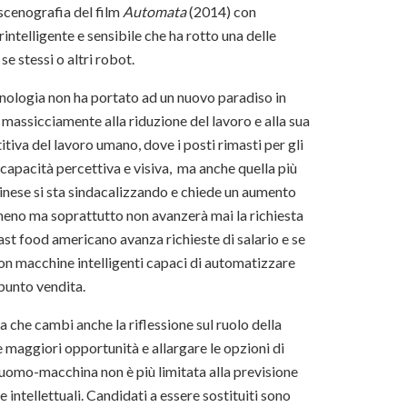
a scenografia del film
Automata
(2014) con
ntelligente e sensibile che ha rotto una delle
e stessi o altri robot.
ecnologia non ha portato ad un nuovo paradiso in
 massicciamente alla riduzione del lavoro e alla sua
tiva del lavoro umano, dove i posti rimasti per gli
 capacità percettiva e visiva, ma anche quella più
o cinese si sta sindacalizzando e chiede un aumento
 meno ma soprattutto non avanzerà mai la richiesta
fast food americano avanza richieste di salario e se
 con macchine intelligenti capaci di automatizzare
l punto vendita.
a che cambi anche la riflessione sul ruolo della
e maggiori opportunità e allargare le opzioni di
 uomo-macchina non è più limitata alla previsione
 intellettuali. Candidati a essere sostituiti sono