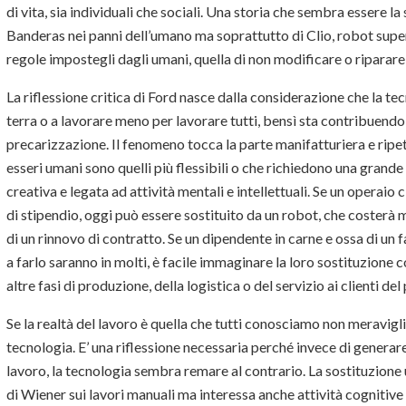
di vita, sia individuali che sociali. Una storia che sembra essere l
Banderas nei panni dell’umano ma soprattutto di Clio, robot superi
regole impostegli dagli umani, quella di non modificare o riparare s
La riflessione critica di Ford nasce dalla considerazione che la t
terra o a lavorare meno per lavorare tutti, bensì sta contribuendo
precarizzazione. Il fenomeno tocca la parte manifatturiera e ripeti
esseri umani sono quelli più flessibili o che richiedono una grande
creativa e legata ad attività mentali e intellettuali. Se un operai
di stipendio, oggi può essere sostituito da un robot, che costerà
di un rinnovo di contratto. Se un dipendente in carne e ossa di un 
a farlo saranno in molti, è facile immaginare la loro sostituzione
altre fasi di produzione, della logistica o del servizio ai clienti de
Se la realtà del lavoro è quella che tutti conosciamo non meravigli
tecnologia. E’ una riflessione necessaria perché invece di generar
lavoro, la tecnologia sembra remare al contrario. La sostituzione
di Wiener sui lavori manuali ma interessa anche attività cognitive e