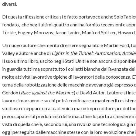
diversi.
Di questa riflessione critica si è fatto portavoce anche SoloTable
fondato, che negli ultimi quattro anni ha fornito recensioni e app
Turkle, Eugeny Morozov, Jaron Lanier, Manfred Spitzer, Howard R
Un nuovo autore che merita di essere segnalato è Martin Ford, fon
Valley e autore anche di
Lights in the Tunnel: Automation, Accel
Il suo ultimo libro, uscito negli Stati Uniti e non ancora disponibile 
in guardia tutti ma soprattutto i colletti bianche dall’avanzata dei 
molte attività lavorative tipiche di lavoratori della conoscenza. E’ 
tema della robotizzazione delle macchine avevano già espresso
Gordon (
Race against the Machine
) e David Autor. L’autore si int
lavoro rimarranno e su chi potrà continuare a mantenerli resistend
studioso e neppure un accademico ma un imprenditore produttore 
preoccupate sul predominio delle macchine lo porta a chiedere in
vista di quella che è, secondo lui, una rivoluzione tecnologica già 
oggi perseguita dalle macchine stesse con la loro evoluzione che