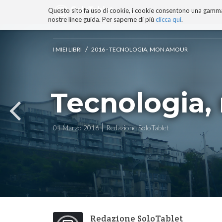
Questo sito fa uso di cookie, i cookie consentono una gamma di
BLOG
TECNOCONSAPEVOLEZZ
nostre linee guida. Per saperne di più
clicca qui
.
Salta
ai
contenuti.
/
I MIEI LIBRI
2016 - TECNOLOGIA, MON AMOUR
|
Salta
alla
navigazione
Tecnologia
01 Marzo 2016
Redazione SoloTablet
Redazione SoloTablet