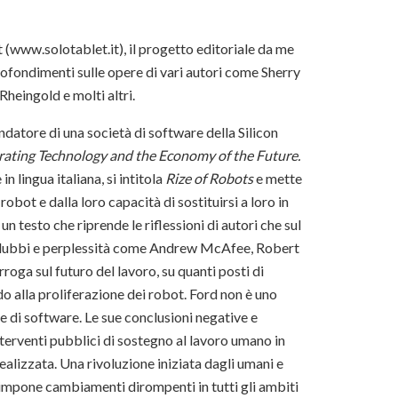
t (www.solotablet.it), il progetto editoriale da me
rofondimenti sulle opere di vari autori come Sherry
heingold e molti altri.
datore di una società di software della Silicon
erating Technology and the Economy of the Future.
in lingua italiana, si intitola
Rize of Robots
e mette
robot e dalla loro capacità di sostituirsi a loro in
un testo che riprende le riflessioni di autori che sul
 dubbi e perplessità come Andrew McAfee, Robert
erroga sul futuro del lavoro, su quanti posti di
o alla proliferazione dei robot. Ford non è uno
di software. Le sue conclusioni negative e
terventi pubblici di sostegno al lavoro umano in
realizzata. Una rivoluzione iniziata dagli umani e
 impone cambiamenti dirompenti in tutti gli ambiti