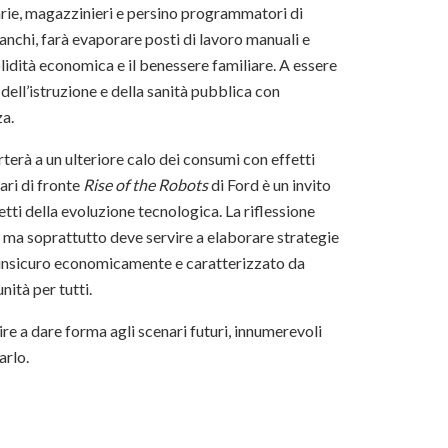
retarie, magazzinieri e persino programmatori di
ianchi, farà evaporare posti di lavoro manuali e
olidità economica e il benessere familiare. A essere
dell’istruzione e della sanità pubblica con
za.
terà a un ulteriore calo dei consumi con effetti
ari di fronte
Rise of the Robots
di Ford è un invito
etti della evoluzione tecnologica. La riflessione
 ma soprattutto deve servire a elaborare strategie
o, insicuro economicamente e caratterizzato da
nità per tutti.
uire a dare forma agli scenari futuri, innumerevoli
arlo.