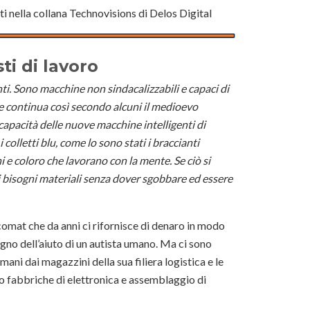
i nella collana Technovisions di Delos Digital
ti di lavoro
i. Sono macchine non sindacalizzabili e capaci di
Se continua così secondo alcuni il medioevo
capacità delle nuove macchine intelligenti di
i colletti blu, come lo sono stati i braccianti
i e coloro che lavorano con la mente. Se ciò si
bisogni materiali senza dover sgobbare ed essere
omat che da anni ci rifornisce di denaro in modo
ogno dell’aiuto di un autista umano. Ma ci sono
ani dai magazzini della sua filiera logistica e le
ro fabbriche di elettronica e assemblaggio di