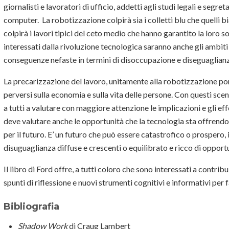
giornalisti e lavoratori di ufficio, addetti agli studi legali e seg
computer. La robotizzazione colpirà sia i colletti blu che quelli b
colpirà i lavori tipici del ceto medio che hanno garantito la loro s
interessati dalla rivoluzione tecnologica saranno anche gli ambiti 
conseguenze nefaste in termini di disoccupazione e diseguaglian
La precarizzazione del lavoro, unitamente alla robotizzazione por
perversi sulla economia e sulla vita delle persone. Con questi scen
a tutti a valutare con maggiore attenzione le implicazioni e gli eff
deve valutare anche le opportunità che la tecnologia sta offrendo
per il futuro. E’ un futuro che può essere catastrofico o prosper
disuguaglianza diffuse e crescenti o equilibrato e ricco di opportu
Il libro di Ford offre, a tutti coloro che sono interessati a contrib
spunti di riflessione e nuovi strumenti cognitivi e informativi per f
Bibliografia
Shadow Work
di Craug Lambert