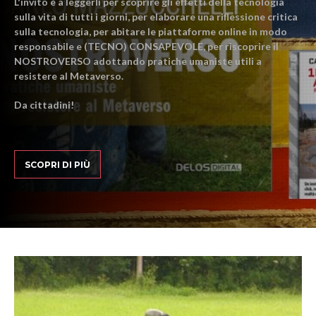
L'invito è a leggerli per scoprire gli effetti della tecnologia
sulla vita di tutti i giorni, per elaborare una riflessione critica
sulla tecnologia, per abitare le piattaforme online in modo
responsabile e (TECNO) CONSAPEVOLE, per riscoprire il
NOSTROVERSO adottando pratiche umaniste utili a
resistere al Metaverso.
Da cittadini!
SCOPRI DI PIÙ