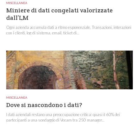
MISCELLANEA
Miniere di dati congelati valorizzate
dall’LM
Ogni azienda accumula dati a ritmo esponenziale. Transazioni, interazioni
con i clienti, log di sistema, email, ticket di...
MISCELLANEA
Dove si nascondono i dati?
I dati aziendali restano una preoccupazione critica: quasi il 60% dei
partecipanti a una sondaggio di Veeam tra 250 manager...