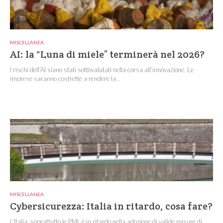
MISCELLANEA
AI: la “Luna di miele” terminerà nel 2026?
I rischi dell’AI siano stati sottovalutati nella corsa all’innovazione. Le
imprese saranno costrette a rendere la...
MISCELLANEA
Cybersicurezza: Italia in ritardo, cosa fare?
L’Italia, soprattutto le PMI, è in ritardo nella adozione di valide misure di