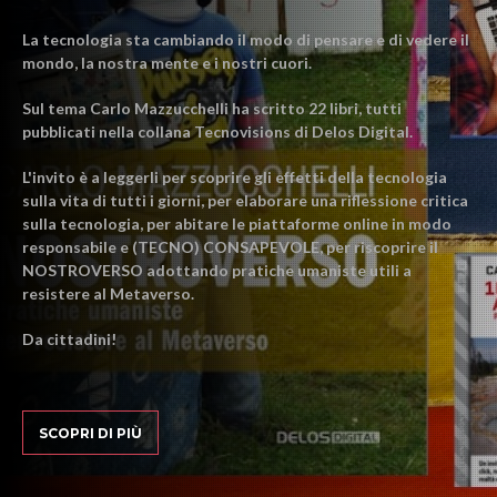
La tecnologia sta cambiando il modo di pensare e di vedere il
mondo, la nostra mente e i nostri cuori.
Sul tema Carlo Mazzucchelli ha scritto 22 libri, tutti
pubblicati nella collana Tecnovisions di Delos Digital.
L'invito è a leggerli per scoprire gli effetti della tecnologia
sulla vita di tutti i giorni, per elaborare una riflessione critica
sulla tecnologia, per abitare le piattaforme online in modo
responsabile e (TECNO) CONSAPEVOLE, per riscoprire il
NOSTROVERSO adottando pratiche umaniste utili a
resistere al Metaverso.
Da cittadini!
SCOPRI DI PIÙ