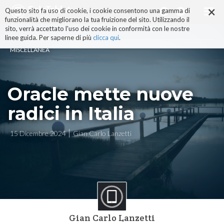
×
Salta
Questo sito fa uso di cookie, i cookie consentono una gamma di
ai
funzionalità che migliorano la tua fruizione del sito. Utilizzando il
contenuti.
sito, verrà accettato l'uso dei cookie in conformità con le nostre
|
linee guida. Per saperne di più
clicca qui
.
Salta
MISCELLANEA
alla
navigazione
Oracle mette nuove
radici in Italia
15 Dicembre 2024
Gian Carlo Lanzetti
Gian Carlo Lanzetti