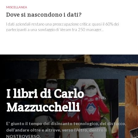
MISCELLANEA
Dove si nascondono i dati?
I dati aziendali restano una preoccupazione critica: quasi il 60% dei
partecipanti a una sondaggio di Veeam tra 250 manager...
I libri di Carlo
Mazzucchelli
E' giunto il tempo del disincanto tecnologico, del distacco,
dell’andare oltre e altrove, verso l’Altro, dentro il
NOSTROVERSO.