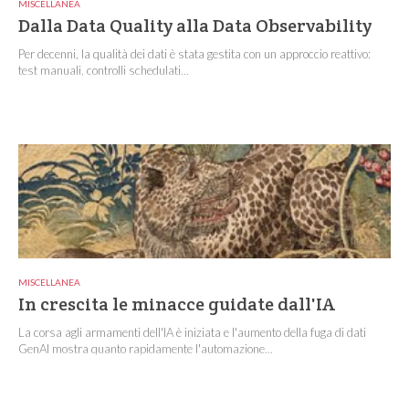
MISCELLANEA
Dalla Data Quality alla Data Observability
Per decenni, la qualità dei dati è stata gestita con un approccio reattivo:
test manuali, controlli schedulati...
MISCELLANEA
In crescita le minacce guidate dall'IA
La corsa agli armamenti dell'IA è iniziata e l'aumento della fuga di dati
GenAI mostra quanto rapidamente l'automazione...