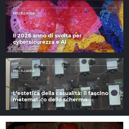
MISCELLANEA
Il 2026 anno di svolta per
cybersicurezza e AI
MISCELLANEA
L’estetica della casualità: il fascino
matematico dello schermo