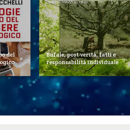
LIBRI DI C. MAZZUCCHELLI
po del
Bufale, post-verità, fatti e
logico
responsabilità individuale