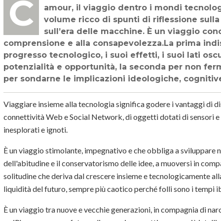
Continua il mio viaggio con la tecnologia. Dopo il primo volume Tecnologia mon
amour, il viaggio dentro i mondi tecnolo
volume ricco di spunti di riflessione sull
sull’era delle macchine. È un viaggio conos
comprensione e alla consapevolezza.La prima indis
progresso tecnologico, i suoi effetti, i suoi lati o
potenzialità e opportunità, la seconda per non fer
per sondarne le implicazioni ideologiche, cognitive,
Viaggiare insieme alla tecnologia significa godere i vantaggi di dis
connettività Web e Social Network, di oggetti dotati di sensori e 
inesplorati e ignoti.
È un viaggio stimolante, impegnativo e che obbliga a sviluppare nu
dell'abitudine e il conservatorismo delle idee, a muoversi in compagn
solitudine che deriva dal crescere insieme e tecnologicamente allac
liquidità del futuro, sempre più caotico perché folli sono i tempi i
È un viaggio tra nuove e vecchie generazioni, in compagnia di narcis