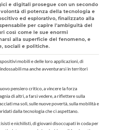
gici e digitali prosegue con un secondo
a volontà di potenza della tecnologia e
citivo ed esplorativo, finalizzato alla
pensabile per capire l’ambiguità del
scuri così come le sue enormi
marsi alla superficie del fenomeno, e
 sociali e politiche.
positivi mobili e delle loro applicazioni, di
indossabili ma anche avventurarsi in territori
ovo pensiero critico, a vincere la forza
ia di altri, a farsi vedere, a riflettere sulla
ciati ma soli, sulle nuove povertà, sulla mobilità e
bridati dalla tecnologia che ci aspettano.
isti e nichilisti, di giovani disoccupati in coda per