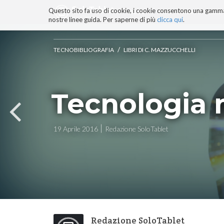
Questo sito fa uso di cookie, i cookie consentono una gamma di
BLOG
TECNOCONSAPEVOLEZZ
nostre linee guida. Per saperne di più
clicca qui
.
Salta
ai
contenuti.
/
TECNOBIBLIOGRAFIA
LIBRI DI C. MAZZUCCHELLI
|
Salta
alla
navigazione
Tecnologia 
19 Aprile 2016
Redazione SoloTablet
Redazione SoloTablet