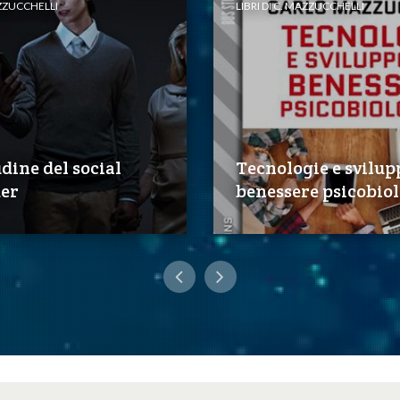
AZZUCCHELLI
LIBRI DI C. MAZZUCCHELLI
udine del social
Tecnologie e svilup
er
benessere psicobio