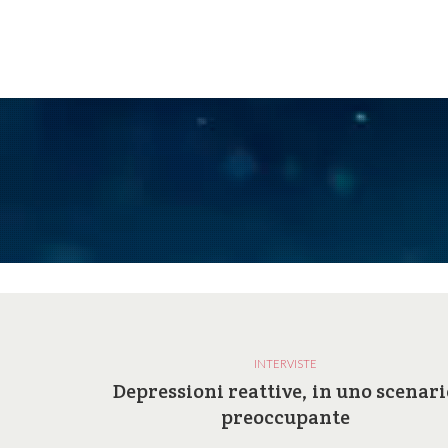
INTERVISTE
a e le
Depressioni reattive, in uno scenari
ilosofia
preoccupante