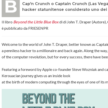
BIBLIOTECA TECNOLOGICA - La storia di John Thomas Draper, più noto come
Cap'n Crunch o Captain Crunch (Las Vega
hacker statunitense considerato uno dei 
Il libro
Beyond the Little Blue Box
di
di
John T. Draper
(Autore),
è pubblicato da FRIESENPR
Welcome to the world of John T. Draper, better known as Captai
a penniless hacker to a millionaire and back again. Along the way
of the computer revolution, but for every success, there have bee
Featuring a foreword by Apple co-founder Steve Wozniak and ca
Kerouacian journey gives us an inside look
at the birth of modern computing through the eyes of one of its mos