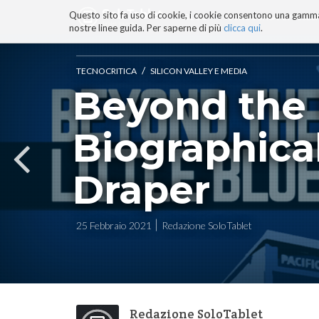
Questo sito fa uso di cookie, i cookie consentono una gamma di
BLOG
TECNOCONSAPEVOLEZZ
nostre linee guida. Per saperne di più
clicca qui
.
Salta
ai
contenuti.
/
TECNOCRITICA
SILICON VALLEY E MEDIA
|
Beyond the L
Salta
alla
navigazione
Biographica
Draper
25 Febbraio 2021
Redazione SoloTablet
Redazione SoloTablet