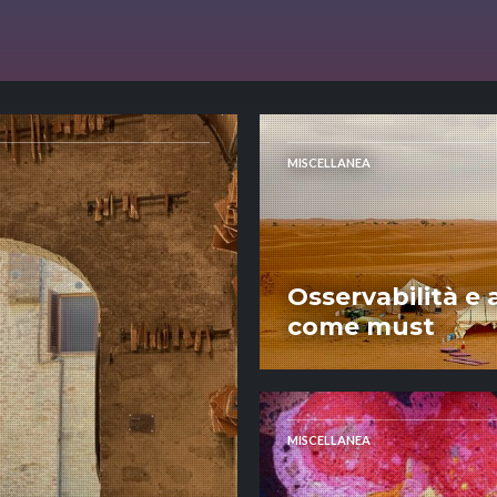
MISCELLANEA
Osservabilità e a
come must
MISCELLANEA