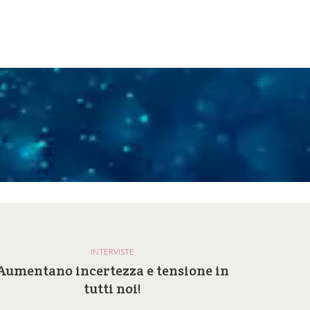
INTERVISTE
Aumentano incertezza e tensione in
Perc
tutti noi!