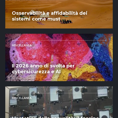
Osservabilità e affidabilità dei
sistemi come must
MISCELLANEA
Il 2026 anno di svolta per
cybersicurezza e AI
MISCELLANEA