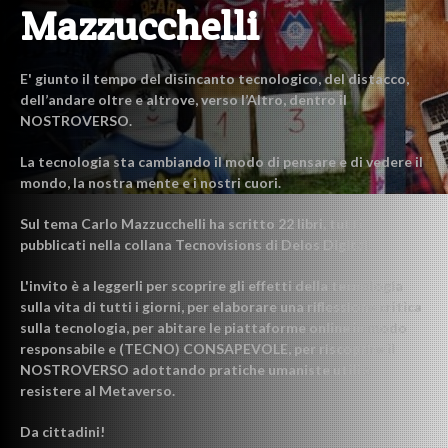
Mazzucchelli
E' giunto il tempo del disincanto tecnologico, del distacco,
dell’andare oltre e altrove, verso l’Altro, dentro il
NOSTROVERSO.
La tecnologia sta cambiando il modo di pensare e di vedere il
mondo, la nostra mente e i nostri cuori.
Sul tema Carlo Mazzucchelli ha scritto 22 libri, tutti
pubblicati nella collana Tecnovisions di Delos Digital.
L'invito è a leggerli per scoprire gli effetti della tecnologia
sulla vita di tutti i giorni, per elaborare una riflessione critica
sulla tecnologia, per abitare le piattaforme online in modo
responsabile e (TECNO) CONSAPEVOLE, per riscoprire il
NOSTROVERSO adottando pratiche umaniste utili a
resistere al Metaverso.
Da cittadini!