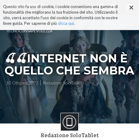
×
Salta
Questo sito fa uso di cookie, i cookie consentono una gamma di
ai
funzionalità che migliorano la tua fruizione del sito. Utilizzando il
contenuti.
sito, verrà accettato l'uso dei cookie in conformità con le nostre
|
linee guida. Per saperne di più
clicca qui
.
Salta
TECNOCONSAPEVOLEZZA
alla
navigazione
🍒🍒INTERNET NON È
QUELLO CHE SEMBRA
10 Ottobre 2022
Redazione SoloTablet
Redazione SoloTablet