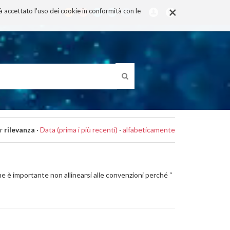
×
rà accettato l'uso dei cookie in conformità con le
r
rilevanza
·
Data (prima i più recenti)
·
alfabeticamente
e è importante non allinearsi alle convenzioni perché “