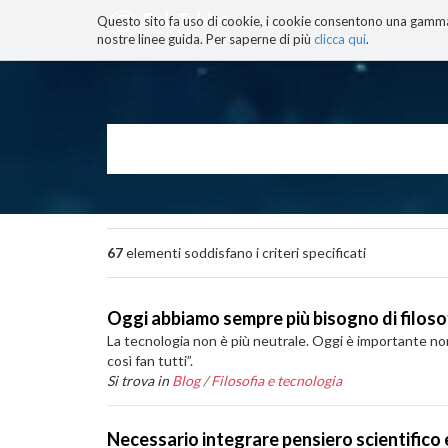
Questo sito fa uso di cookie, i cookie consentono una gamma di
BLOG
TECNOCONSAPEVOLEZZ
nostre linee guida. Per saperne di più
clicca qui
.
Salta
ai
contenuti.
|
Salta
alla
navigazione
67
elementi soddisfano i criteri specificati
Oggi abbiamo sempre più bisogno di filosof
La tecnologia non è più neutrale. Oggi è importante non
così fan tutti”.
Si trova in
Blog
/
Filosofia e tecnologia
Necessario integrare pensiero scientifico 