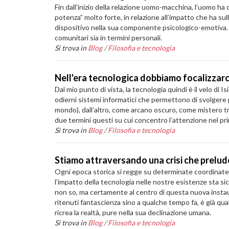
Fin dall’inizio della relazione uomo-macchina, l’uomo ha 
potenza” molto forte, in relazione all’impatto che ha sul
dispositivo nella sua componente psicologico-emotiva. P
comunitari sia in termini personali.
Si trova in
Blog
/
Filosofia e tecnologia
Nell'era tecnologica dobbiamo focalizzarci
Dal mio punto di vista, la tecnologia quindi è il velo di I
odierni sistemi informatici che permettono di svolgere
mondo), dall’altro, come arcano oscuro, come mistero t
due termini questi su cui concentro l’attenzione nel pr
Si trova in
Blog
/
Filosofia e tecnologia
Stiamo attraversando una crisi che prelu
Ogni epoca storica si regge su determinate coordinate va
l’impatto della tecnologia nelle nostre esistenze sta 
non so, ma certamente al centro di questa nuova instauraz
ritenuti fantascienza sino a qualche tempo fa, è già qua
ricrea la realtà, pure nella sua declinazione umana.
Si trova in
Blog
/
Filosofia e tecnologia