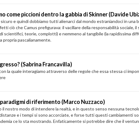
mo come piccioni dentro la gabbia di Skinner (Davide Ubi
 è sicuro e quindi dobbiamo tutti alienarci dal mondo estraniandoci in una b
ffetti ciò che Camus prefigurava: il vacillare della responsabilità sociale, 
udi scientifici, teorie, complotti) e nemmeno al tangibile (la rapidissima d
asa propria pascalianamente.
gresso? (Sabrina Francavilla)
 con la quale interagiamo attraverso delle regole che essa stessa ci impone.
ere
paradigmi di riferimento (Marco Nuzzaco)
do il nostro modo di intendere la realtà, e in questo senso nessuna tecnolo
 distanze e i tempi si sono accorciate, e forse tutti questi cambiamenti s
mia ce lo sta mostrando. Enfaticamente si potrebbe dire che il ventun