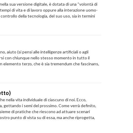
ella sua versione digitale, è dotata di una “volontà di
 tempi di vita e di lavoro oppure alla interazione uomo-
ntrollo della tecnologia, del suo uso, sia in termini
 aiuto (si pensi alle intelligenze artificiali o agli
rsi con chiunque nello stesso momento in tutto il
 un elemento terzo, che è sia tremendum che fascinans,
etto)
 nella vita individuale di ciascuno di noi. Ecco,
, gettando i semi del prossimo. Come verrà definito,
insieme di pratiche che riescono ad attuare scenari
nostro punto di vista su di essa, ma anche riprogetta,