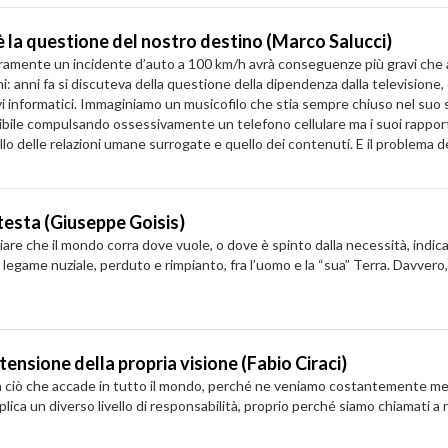
è la questione del nostro destino (Marco Salucci)
ramente un incidente d’auto a 100 km/h avrà conseguenze più gravi che a
: anni fa si discuteva della questione della dipendenza dalla televisione, o
tivi informatici. Immaginiamo un musicofilo che stia sempre chiuso nel suo
sibile compulsando ossessivamente un telefono cellulare ma i suoi rappor
llo delle relazioni umane surrogate e quello dei contenuti. E il problema 
 testa (Giuseppe Goisis)
asciare che il mondo corra dove vuole, o dove è spinto dalla necessità, indi
 il legame nuziale, perduto e rimpianto, fra l’uomo e la “sua” Terra. Davver
tensione della propria visione (Fabio Ciraci)
da ciò che accade in tutto il mondo, perché ne veniamo costantemente me
plica un diverso livello di responsabilità, proprio perché siamo chiamati a