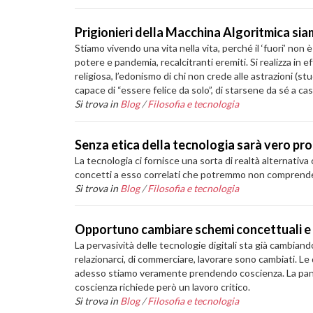
Prigionieri della Macchina Algoritmica sia
Stiamo vivendo una vita nella vita, perché il ‘fuori’ non
potere e pandemia, recalcitranti eremiti. Si realizza in e
religiosa, l’edonismo di chi non crede alle astrazioni (st
capace di “essere felice da solo”, di starsene da sé a c
Si trova in
Blog
/
Filosofia e tecnologia
Senza etica della tecnologia sarà vero pro
La tecnologia ci fornisce una sorta di realtà alternativa
concetti a esso correlati che potremmo non comprend
Si trova in
Blog
/
Filosofia e tecnologia
Opportuno cambiare schemi concettuali e 
La pervasività delle tecnologie digitali sta già cambian
relazionarci, di commerciare, lavorare sono cambiati. Le
adesso stiamo veramente prendendo coscienza. La pande
coscienza richiede però un lavoro critico.
Si trova in
Blog
/
Filosofia e tecnologia