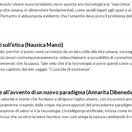
dovuto vivere nuovi problemi, ma in questa era tecnologica la “macchina”, n
la vita umana, in dimensioni fondamentali, come quelli legati agli spazi e ai
ertanto è abbastanza evidente che l’umanità deve porsi il problema del co
 sull'etica (Nausica Manzi)
side, perché si pone come un mezzo da un lato utile alla vita umana, sostegno,
 più lavori contemporaneamente, videochiamate e possibilità di connette
remendo che fa paura. Tale velo che è la tecnologia si pone quindi come
imo capitolo del mio saggio “Custode di esistenza”.
de all’avvento di un nuovo paradigma (Annarita Dibened
loriali e teorie che fondano e dirigono l’agire umano, con incursioni anche
sicuramente creando delle crepe nei presupposti del precedente paradigma
ione di valori vi è la tecnologia. L’intelligenza artificiale, intesa come 
lcosa che va oltre la mera tecnica: non solo piega la natura cambiando il 