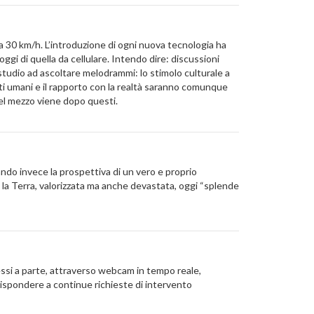
 30 km/h. L’introduzione di ogni nuova tecnologia ha
ggi di quella da cellulare. Intendo dire: discussioni
 studio ad ascoltare melodrammi: lo stimolo culturale a
ti umani e il rapporto con la realtà saranno comunque
del mezzo viene dopo questi.
cando invece la prospettiva di un vero e proprio
o, la Terra, valorizzata ma anche devastata, oggi “splende
ssi a parte, attraverso webcam in tempo reale,
 rispondere a continue richieste di intervento