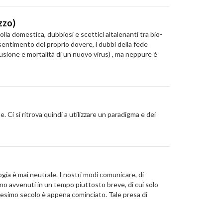
zzo)
olla domestica, dubbiosi e scettici altalenanti tra bio-
il sentimento del proprio dovere, i dubbi della fede
iffusione e mortalità di un nuovo virus) , ma neppure è
 Ci si ritrova quindi a utilizzare un paradigma e dei
gia è mai neutrale. I nostri modi comunicare, di
ono avvenuti in un tempo piuttosto breve, di cui solo
esimo secolo è appena cominciato. Tale presa di