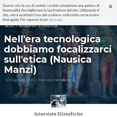
×
Salta
Questo sito fa uso di cookie, i cookie consentono una gamma di
ai
funzionalità che migliorano la tua fruizione del sito. Utilizzando il
contenuti.
sito, verrà accettato l'uso dei cookie in conformità con le nostre
|
linee guida. Per saperne di più
clicca qui
.
Salta
/
BLOG
FILOSOFIA E TECNOLOGIA
alla
navigazione
Nell'era tecnologica
dobbiamo focalizzarci
sull'etica (Nausica
Manzi)
10 Dicembre 2020
Interviste filosofiche
Interviste filosofiche