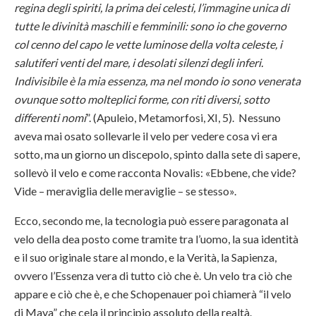
regina degli spiriti, la prima dei celesti, l’immagine unica di
tutte le divinità maschili e femminili: sono io che governo
col cenno del capo le vette luminose della volta celeste, i
salutiferi venti del mare, i desolati silenzi degli inferi.
Indivisibile è la mia essenza, ma nel mondo io sono venerata
ovunque sotto molteplici forme, con riti diversi, sotto
differenti nomi
”. (Apuleio, Metamorfosi, XI, 5).
Nessuno
aveva mai osato sollevarle il velo per vedere cosa vi era
sotto, ma un giorno un discepolo, spinto dalla sete di sapere,
sollevò il velo e come racconta Novalis: «Ebbene, che vide?
Vide – meraviglia delle meraviglie – se stesso».
Ecco, secondo me, la tecnologia può essere paragonata al
velo della dea posto come tramite tra l’uomo, la sua identità
e il suo originale stare al mondo, e la Verità, la Sapienza,
ovvero l’Essenza vera di tutto ciò che è. Un velo tra ciò che
appare e ciò che è, e che Schopenauer poi chiamerà “il velo
di Maya” che cela il principio assoluto della realtà.