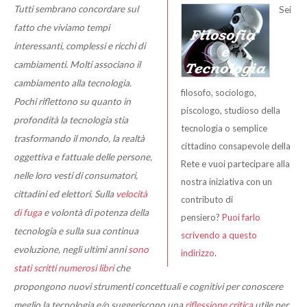
Tutti sembrano concordare sul
Sei
fatto che viviamo tempi
interessanti, complessi e ricchi di
cambiamenti. Molti associano il
cambiamento alla tecnologia.
filosofo, sociologo,
Pochi riflettono su quanto in
piscologo, studioso della
profondità la tecnologia stia
tecnologia o semplice
trasformando il mondo, la realtà
cittadino consapevole della
oggettiva e fattuale delle persone,
Rete e vuoi partecipare alla
nelle loro vesti di consumatori,
nostra iniziativa con un
cittadini ed elettori. Sulla
velocità
contributo di
di fuga
e volontà di potenza della
pensiero?
Puoi farlo
tecnologia e sulla sua continua
scrivendo a questo
evoluzione, negli ultimi anni
sono
indirizzo
.
stati scritti numerosi libri
che
propongono nuovi strumenti concettuali e cognitivi per conoscere
meglio la tecnologia e/o suggeriscono una
riflessione critica
utile per