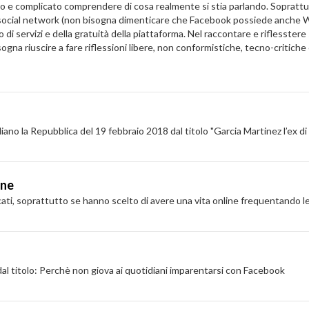
o e complicato comprendere di cosa realmente si stia parlando. Soprattu
uoi social network (non bisogna dimenticare che Facebook possiede anche W
io di servizi e della gratuità della piattaforma. Nel raccontare e riflesst
Bisogna riuscire a fare riflessioni libere, non conformistiche, tecno-criti
no la Repubblica del 19 febbraio 2018 dal titolo "Garcia Martinez l’ex di 
ine
i, soprattutto se hanno scelto di avere una vita online frequentando le p
al titolo: Perchè non giova ai quotidiani imparentarsi con Facebook