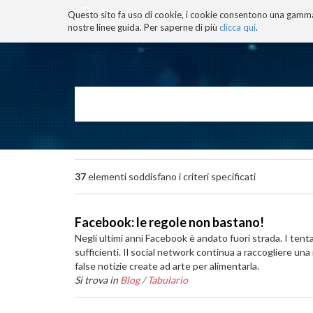
Questo sito fa uso di cookie, i cookie consentono una gamma di
BLOG
TECNOCONSAPEVOLEZZ
nostre linee guida. Per saperne di più
clicca qui
.
Salta
ai
contenuti.
|
Salta
alla
navigazione
37
elementi soddisfano i criteri specificati
Facebook: le regole non bastano!
Negli ultimi anni Facebook è andato fuori strada. I tent
sufficienti. Il social network continua a raccogliere una
false notizie create ad arte per alimentarla.
Si trova in
Blog
/
Tabulario