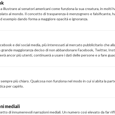
ok
illustrare ai senatori americani come funziona la sua creatura, in molti h
opolato al mondo. Il concetto di trasparenza è menzognero e falsificante, 
 ad esempio dando forma a maggiore opacità e ignoranza.
ebook e dei social media, più interessati al mercato pubblicitario che alla p
in grande maggioranza deciso di non abbandonare Facebook, Twitter, Insta
 ancor più utenti, continuerà a usare i dati delle persone e a fare guada
sempre più chiaro. Qualcosa non funziona nel modo in cui si abita la part
ca per capirlo.
ni mediali
tto di innumerevoli narrazioni mediali. Un numero così elevato da far rif