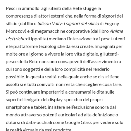
Pesci in ammollo, agli utenti della Rete sfugge la
compresenza di attori esterni che, nella forma di signori del
silicio (dal libro
Silicon Vally: I signori del silicio
di Eugeny
Morozov) e di megamacchine corporative (dal libro
Anime
elettriche
di Ippolita) mediano l’interazione tra i pesci-utenti
e le piattaforme tecnologiche da essi create. Impegnati per
molte ore al giorno a vivere la loro vita digitale, gli utenti-
pesce della Rete non sono consapevoli dell'asservimento a
cui sono soggetti e della loro complicità nel renderlo
possibile. In questa realtà, nella quale anche se ci si ritiene
assolti si è tutti coinvolti, non resta che scegliere cosa fare.
Si può continuare imperterriti a consumarsi le dita sulle
superfici levigate dei display-specchio dei propri
smartphone e tablet, insistere nell’esclusione sonora dal
mondo attraverso potenti auricolari ad alta definizione o
dotarsi di data-occhiali come Google Glass per vedere solo
la realtà virtuale da essi prodotta.