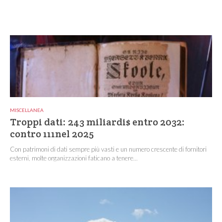
MISCELLANEA
Troppi dati: 243 miliardi$ entro 2032:
contro 111nel 2025
Con patrimoni di dati sempre più vasti e un numero crescente di fornitori
esterni, molte organizzazioni faticano a tenere...