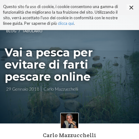
×
Salta
Questo sito fa uso di cookie, i cookie consentono una gamma di
ai
funzionalità che migliorano la tua fruizione del sito. Utilizzando il
contenuti.
sito, verrà accettato l'uso dei cookie in conformità con le nostre
|
linee guida. Per saperne di più
clicca qui
.
Salta
/
BLOG
TABULARIO
alla
navigazione
Vai a pesca per
evitare di farti
pescare online
29 Gennaio 2018
Carlo Mazzucchelli
Carlo Mazzucchelli