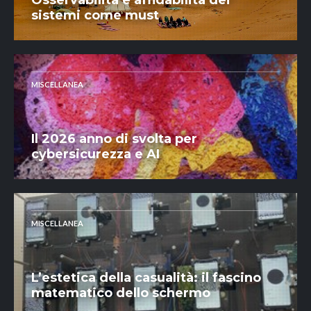
Osservabilità e affidabilità dei
sistemi come must
MISCELLANEA
Il 2026 anno di svolta per
cybersicurezza e AI
MISCELLANEA
L’estetica della casualità: il fascino
matematico dello schermo