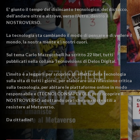
E' giunto il tempo del disincanto tecnologico, del distacco,
dell’andare oltre e altrove, verso l’Altro, dentro il
NOSTROVERSO.
La tecnologia sta cambiando il modo di pensare e di vedere il
mondo, la nostra mente e i nostri cuori.
Sul tema Carlo Mazzucchelli ha scritto 22 libri, tutti
pubblicati nella collana Tecnovisions di Delos Digital.
L'invito è a leggerli per scoprire gli effetti della tecnologia
sulla vita di tutti i giorni, per elaborare una riflessione critica
sulla tecnologia, per abitare le piattaforme online in modo
responsabile e (TECNO) CONSAPEVOLE, per riscoprire il
NOSTROVERSO adottando pratiche umaniste utili a
resistere al Metaverso.
Da cittadini!