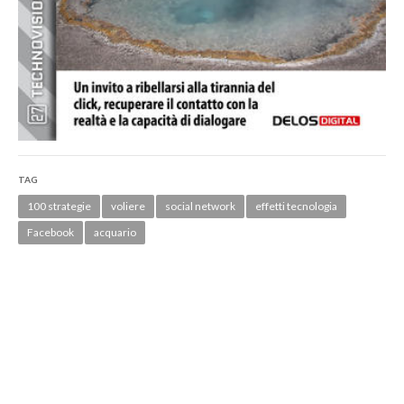
TAG
100 strategie
voliere
social network
effetti tecnologia
Facebook
acquario