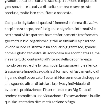
grande acquario di cui si ha scarsa percezione temporale e
geo-spaziale e la cui via di uscita sembra essere presto
preclusa, molto ben camuffata o nascosta.
L'acquario digitale nel quale si è immersi in forma di a
vatar
,
corpi senza corpo, profili digitali e algoritmi informativi e
performativi trasparenti, ha metaforicamente trasformato
gli utenti in bio-organismi digitali, assimilabili a pesci che
vivono la loro esistenza in un acquario gigantesco, grande
come il globo terrestre, illusorio nella sua sconfinatezza, ma
in realtà tutto contenuto all’interno della circonferenza
mondo terrestre che lo racchiude. La sua superficie sferica
trasparente impedisce qualsiasi forma di offuscamento o di
inganno degli osservatori esterni. Non permette di sfuggire
allo sguardo altrui, di tutelare la privacy individuale, di
evitare la profilazione e l'inserimento in un Big Data, di
rendere complicata l'ndividuazione e l'osservazione e inutile
qualsiasi tentativo di mimetizzazione o fuga.