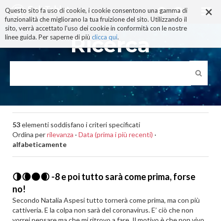
×
Salta
Questo sito fa uso di cookie, i cookie consentono una gamma di
ai
funzionalità che migliorano la tua fruizione del sito. Utilizzando il
contenuti.
sito, verrà accettato l'uso dei cookie in conformità con le nostre
|
Ricerca
linee guida. Per saperne di più
clicca qui
.
Salta
alla
navigazione
53
elementi soddisfano i criteri specificati
Ordina per
rilevanza
·
Data (prima i più recenti)
·
alfabeticamente
🌗🌘🌑🌒 -8 e poi tutto sarà come prima, forse
no!
Secondo Natalia Aspesi tutto tornerà come prima, ma con più
cattiveria. E la colpa non sarà del coronavirus. E’ ciò che non
vorrei pensare ma che mi ritrovo a fare. Il motivo è che non vivo