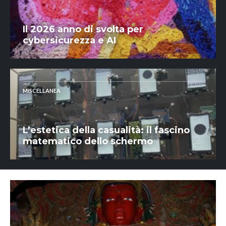
Il 2026 anno di svolta per
cybersicurezza e AI
MISCELLANEA
L’estetica della casualità: il fascino
matematico dello schermo