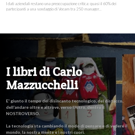
I dati aziendali restano una preoccupazione critica: quasi il 60% dei
partecipanti a una sondaggio di Veeam tra 250 manager...
I libri di Carlo
Mazzucchelli
E' giunto il tempo del disincanto tecnologico, del distacco,
dell’andare oltre e altrove, verso l’Altro, dentro il
NOSTROVERSO.
La tecnologia sta cambiando il modo di pensare e di vedere il
mondo, la nostra mente e i nostri cuori.