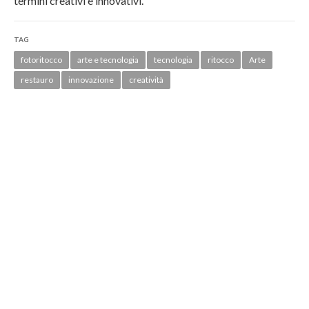
termini creativi e innovativi.
TAG
fotoritocco
arte e tecnologia
tecnologia
ritocco
Arte
restauro
innovazione
creatività