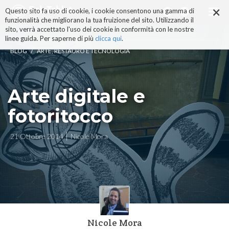
×
Salta
Questo sito fa uso di cookie, i cookie consentono una gamma di
ai
funzionalità che migliorano la tua fruizione del sito. Utilizzando il
contenuti.
sito, verrà accettato l'uso dei cookie in conformità con le nostre
|
linee guida. Per saperne di più
clicca qui
.
Salta
/
BLOG
ARTE, RESTAURO E TECNOLOGIA
alla
navigazione
Arte digitale e
fotoritocco
21 Ottobre 2014
Nicole Mora
Nicole Mora