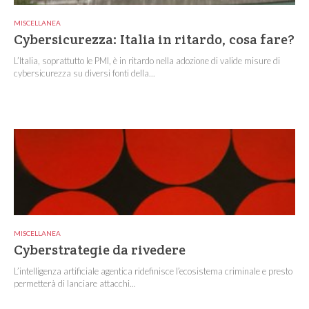
MISCELLANEA
Cybersicurezza: Italia in ritardo, cosa fare?
L’Italia, soprattutto le PMI, è in ritardo nella adozione di valide misure di
cybersicurezza su diversi fonti della...
MISCELLANEA
Cyberstrategie da rivedere
L’intelligenza artificiale agentica ridefinisce l’ecosistema criminale e presto
permetterà di lanciare attacchi...