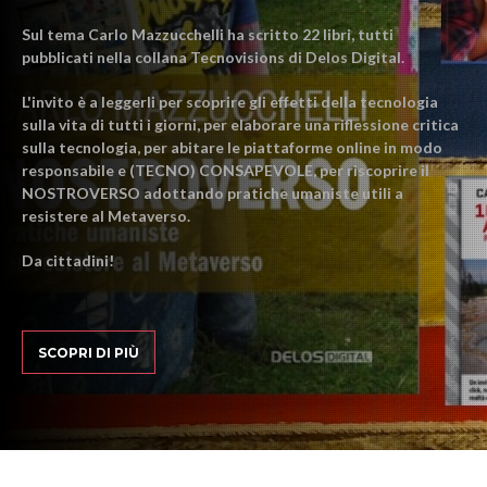
Sul tema Carlo Mazzucchelli ha scritto 22 libri, tutti
pubblicati nella collana Tecnovisions di Delos Digital.
L'invito è a leggerli per scoprire gli effetti della tecnologia
sulla vita di tutti i giorni, per elaborare una riflessione critica
sulla tecnologia, per abitare le piattaforme online in modo
responsabile e (TECNO) CONSAPEVOLE, per riscoprire il
NOSTROVERSO adottando pratiche umaniste utili a
resistere al Metaverso.
Da cittadini!
SCOPRI DI PIÙ