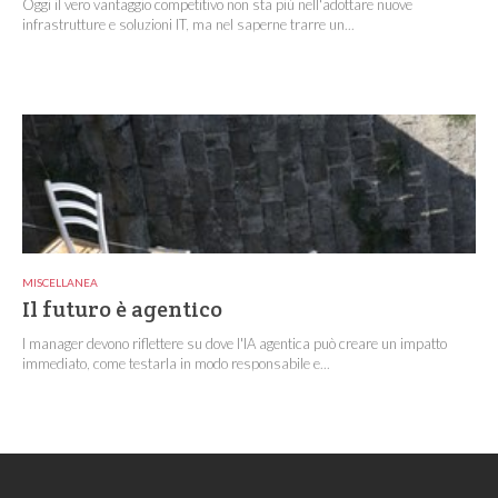
Oggi il vero vantaggio competitivo non sta più nell'adottare nuove
infrastrutture e soluzioni IT, ma nel saperne trarre un...
MISCELLANEA
Il futuro è agentico
I manager devono riflettere su dove l'IA agentica può creare un impatto
immediato, come testarla in modo responsabile e...