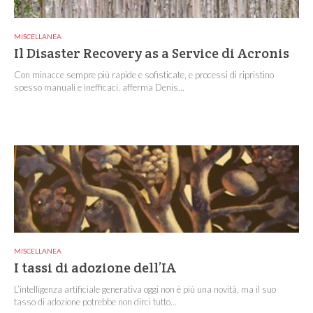
MISCELLANEA
Il Disaster Recovery as a Service di Acronis
Con minacce sempre più rapide e sofisticate, e processi di ripristino
spesso manuali e inefficaci, afferma Denis...
MISCELLANEA
I tassi di adozione dell’IA
L’intelligenza artificiale generativa oggi non è più una novità, ma il suo
tasso di adozione potrebbe non dirci tutto...