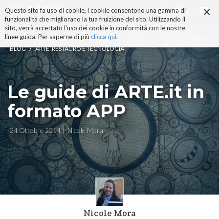
×
Salta
Questo sito fa uso di cookie, i cookie consentono una gamma di
ai
funzionalità che migliorano la tua fruizione del sito. Utilizzando il
contenuti.
sito, verrà accettato l'uso dei cookie in conformità con le nostre
|
linee guida. Per saperne di più
clicca qui
.
Salta
/
BLOG
ARTE, RESTAURO E TECNOLOGIA
alla
navigazione
Le guide di ARTE.it in
formato APP
24 Ottobre 2014
Nicole Mora
Nicole Mora