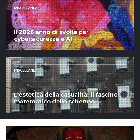
MISCELLANEA
Il 2026 anno di svolta per
cybersicurezza e AI
MISCELLANEA
L’estetica della casualità: il fascino
matematico dello schermo