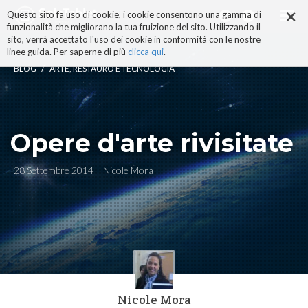
×
Salta
Questo sito fa uso di cookie, i cookie consentono una gamma di
ai
funzionalità che migliorano la tua fruizione del sito. Utilizzando il
contenuti.
sito, verrà accettato l'uso dei cookie in conformità con le nostre
|
linee guida. Per saperne di più
clicca qui
.
Salta
/
BLOG
ARTE, RESTAURO E TECNOLOGIA
alla
navigazione
Opere d'arte rivisitate
28 Settembre 2014
Nicole Mora
Nicole Mora