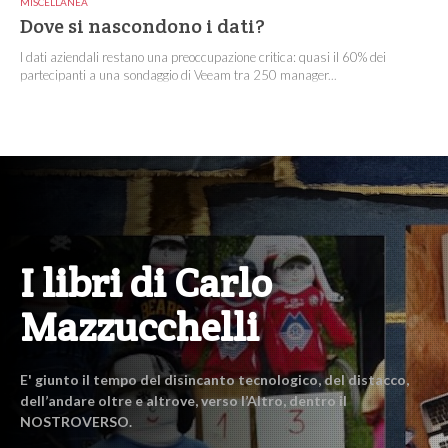
MISCELLANEA
Dove si nascondono i dati?
I dati aziendali restano una preoccupazione critica: quasi il 60% dei
partecipanti a una sondaggio di Veeam tra 250 manager...
I libri di Carlo
Mazzucchelli
E' giunto il tempo del disincanto tecnologico, del distacco,
dell’andare oltre e altrove, verso l’Altro, dentro il
NOSTROVERSO.