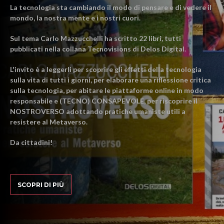
La tecnologia sta cambiando il modo di pensare e di vedere il
mondo, la nostra mente e i nostri cuori.
Sul tema Carlo Mazzucchelli ha scritto 22 libri, tutti
pubblicati nella collana Tecnovisions di Delos Digital.
L'invito è a leggerli per scoprire gli effetti della tecnologia
sulla vita di tutti i giorni, per elaborare una riflessione critica
sulla tecnologia, per abitare le piattaforme online in modo
responsabile e (TECNO) CONSAPEVOLE, per riscoprire il
NOSTROVERSO adottando pratiche umaniste utili a
resistere al Metaverso.
Da cittadini!
SCOPRI DI PIÙ