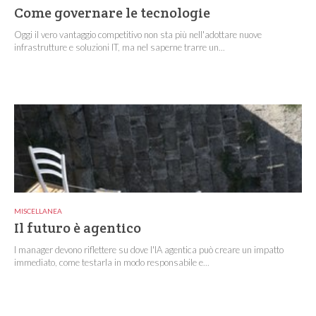
Come governare le tecnologie
Oggi il vero vantaggio competitivo non sta più nell'adottare nuove
infrastrutture e soluzioni IT, ma nel saperne trarre un...
MISCELLANEA
Il futuro è agentico
I manager devono riflettere su dove l'IA agentica può creare un impatto
immediato, come testarla in modo responsabile e...