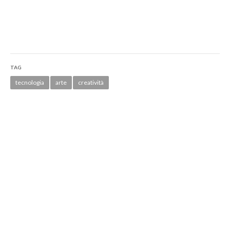
TAG
tecnologia
arte
creatività