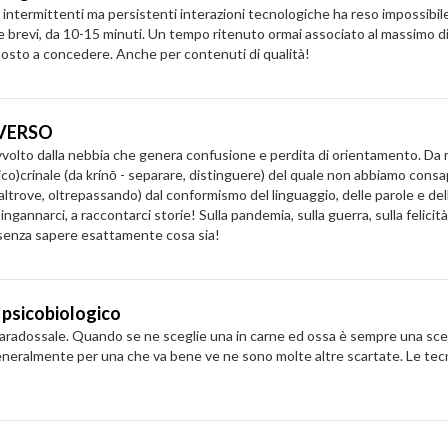
 intermittenti ma persistenti interazioni tecnologiche ha reso impossibil
e brevi, da 10-15 minuti. Un tempo ritenuto ormai associato al massimo di
osto a concedere. Anche per contenuti di qualità!
AVERSO
lto dalla nebbia che genera confusione e perdita di orientamento. Da mo
co)crinale (da krínō - separare, distinguere) del quale non abbiamo consa
re, altrove, oltrepassando) dal conformismo del linguaggio, delle parole e de
ngannarci, a raccontarci storie! Sulla pandemia, sulla guerra, sulla felicità
r senza sapere esattamente cosa sia!
o psicobiologico
radossale. Quando se ne sceglie una in carne ed ossa è sempre una scelta
neralmente per una che va bene ve ne sono molte altre scartate. Le tecn