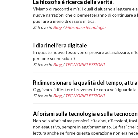
La filosofia è ricerca della verità.
Viviamo di racconti e miti, i quali ci aiutano a leggere
nuove narrazioni che ci permetteranno di continuare a l
può fare a meno di essere mitica.
Si trova in
Blog
/
Filosofia e tecnologia
I diari nell’era digitale
In questo nuovo testo vorrei provare ad analizzare, riflet
persone sconosciute?
Si trova in
Blog
/
TECNORIFLESSIONI
Ridimensionare la qualità del tempo, attr
Oggi vorrei riflettere brevemente con a voi riguardo la
Si trova in
Blog
/
TECNORIFLESSIONI
Aforismi sulla tecnologia e sulla tecnoc
Non solo aforismi ma pensieri, citazioni, riflessioni, fr
non esaustivo, sempre in aggiornamento. Le frasi che l
lettura anche se forse questa operazione non era necess