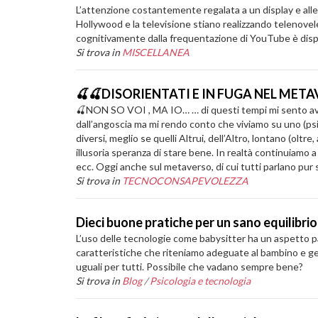
L’attenzione costantemente regalata a un display e alle
Hollywood e la televisione stiano realizzando telenovel
cognitivamente dalla frequentazione di YouTube è disp
Si trova in
MISCELLANEA
🍒🍒DISORIENTATI E IN FUGA NEL MET
🍒NON SO VOI , MA IO… … di questi tempi mi sento avvo
dall’angoscia ma mi rendo conto che viviamo su uno (psi
diversi, meglio se quelli Altrui, dell’Altro, lontano (olt
illusoria speranza di stare bene. In realtà continuiamo a i
ecc. Oggi anche sul metaverso, di cui tutti parlano pu
Si trova in
TECNOCONSAPEVOLEZZA
Dieci buone pratiche per un sano equilibri
L’uso delle tecnologie come babysitter ha un aspetto pa
caratteristiche che riteniamo adeguate al bambino e ge
uguali per tutti. Possibile che vadano sempre bene?
Si trova in
Blog
/
Psicologia e tecnologia