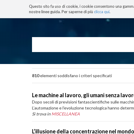
Questo sito fa uso di cookie, i cookie consentono una gamma di
BLOG
TECNOCONSAPEVOLEZZ
nostre linee guida. Per saperne di più
clicca qui
.
Salta
ai
contenuti.
|
Salta
alla
navigazione
810
elementi soddisfano i criteri specificati
Le machine al lavoro, gli umani senza lavoro
Dopo secoli di previsioni fantascientifiche sulle macchin
L’automazione e l’evoluzione tecnologica hanno determin
Si trova in
MISCELLANEA
L’illusione della concentrazione nel mondo