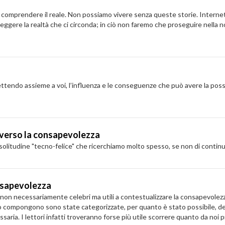
 e a comprendere il reale. Non possiamo vivere senza queste storie. Intern
eggere la realtà che ci circonda; in ciò non faremo che proseguire nella n
tendo assieme a voi, l’influenza e le conseguenze che può avere la possibili
averso la consapevolezza
 solitudine "tecno-felice" che ricerchiamo molto spesso, se non di continu
onsapevolezza
asi non necessariamente celebri ma utili a contestualizzare la consapevolezz
o compongono sono state categorizzate, per quanto è stato possibile, den
aria. I lettori infatti troveranno forse più utile scorrere quanto da noi