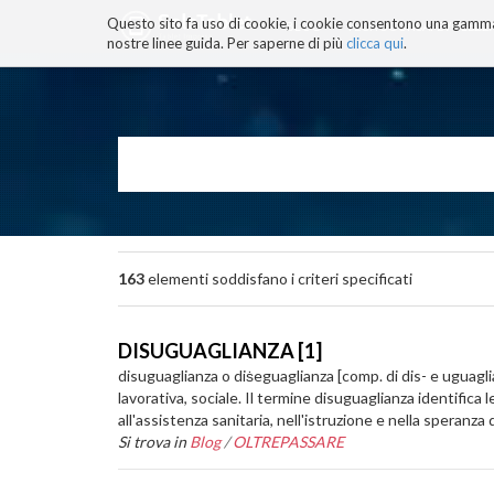
Questo sito fa uso di cookie, i cookie consentono una gamma di
BLOG
TECNOCONSAPEVOLEZZ
nostre linee guida. Per saperne di più
clicca qui
.
Salta
ai
contenuti.
|
Salta
alla
navigazione
163
elementi soddisfano i criteri specificati
DISUGUAGLIANZA [1]
disuguaglianza o diṡeguaglianza [comp. di dis- e uguaglia
lavorativa, sociale. Il termine disuguaglianza identifica l
all'assistenza sanitaria, nell'istruzione e nella speranza d
Si trova in
Blog
/
OLTREPASSARE