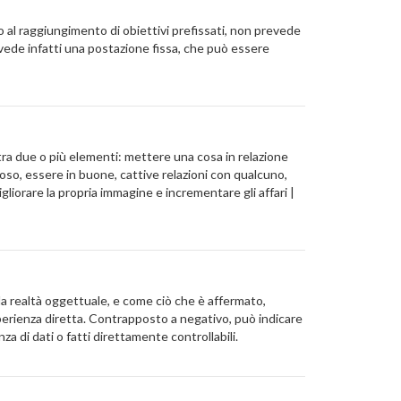
o al raggiungimento di obiettivi prefissati, non prevede
revede infatti una postazione fissa, che può essere
e tra due o più elementi: mettere una cosa in relazione
so, essere in buone, cattive relazioni con qualcuno,
igliorare la propria immagine e incrementare gli affari |
lla realtà oggettuale, e come ciò che è affermato,
'esperienza diretta. Contrapposto a negativo, può indicare
za di dati o fatti direttamente controllabili.