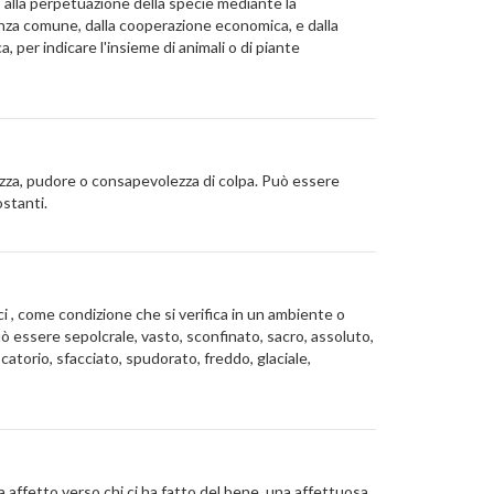
i, alla perpetuazione della specie mediante la
denza comune, dalla cooperazione economica, e dalla
, per indicare l'insieme di animali o di piante
dezza, pudore o consapevolezza di colpa. Può essere
ostanti.
oci , come condizione che si verifica in un ambiente o
Può essere sepolcrale, vasto, sconfinato, sacro, assoluto,
catorio, sfacciato, spudorato, freddo, glaciale,
a affetto verso chi ci ha fatto del bene, una affettuosa