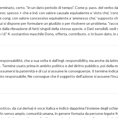
minato, certo. "in un dato periodo di tempo". Come p. pass. del verbo da
rono; spesso + che e ind. con valore causale equivalente a ‘visto che’, ‘con
cong. con valore concessivo equivalente a ‘ammesso che’, ‘supposto che’.
i si dispone per formulare un giudizio o per risolvere un problema. "raccog
dalla rilevazione di fatti singoli della stessa specie. o Dati sensibili, vedi
e i d." 4. sostantivo maschile Dono, offerta, contributo. o In buon dato, i
. responsabilité, che a sua volta è dall’ingl. responsibility, ma anche da 
rmine usato prima in ambito politico e del diritto pubblico, poi della mor
 assumersi la paternità e di cui si assume le conseguenze. Il termine indi
to responsabile. Ne consegue che il soggetto dell'azione si assume l’incari
stico», da cui deriva) è voce italica e indicò dapprima l’insieme degli schi
 In senso ampio, comunità umana, in genere formata da persone legate fra 