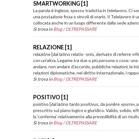
SMARTWORKING [1]
La parola è inglese, spesso tradotta in telelavoro. Ci s
una postazione fissa o vincoli di orario. Il Telelavoro è
collocata anche in un luogo differente dalla sede aziend
Si trova in
Blog
/
OLTREPASSARE
RELAZIONE [1]
relazióne [dal latino relatio -onis, derivato di referre 
con un'altra. Legame tra due o più persone o cose: una
andare, non andare d'accordo, pubbliche relazioni, le iniz
relazioni diplomatiche, nel diritto internazionale, i rappor
Si trova in
Blog
/
OLTREPASSARE
POSITIVO [1]
poṡitivo [dal latino tardo positivus, da ponĕre «porre»,
prescritto sul piano logico e giuridico. Valido, solido, e
la ‘conferma’ relativamente alla prevedibilità di un risu
Si trova in
Blog
/
OLTREPASSARE