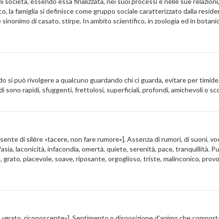
 società, essendo essa finalizzata, nei suoi processi e nelle sue relazion
o, la famiglia si definisce come gruppo sociale caratterizzato dalla resi
inonimo di casato, stirpe. In ambito scientifico, in zoologia ed in botanica
ardo si può rivolgere a qualcuno guardando chi ci guarda, evitare per timi
 sono rapidi, sfuggenti, frettolosi, superficiali, profondi, amichevoli o sc
 presente di silēre «tacere, non fare rumore»]. Assenza di rumori, di suoni, v
sia, laconicità, infacondia, omertà, quiete, serenità, pace, tranquillità. 
, grato, piacevole, soave, riposante, orgoglioso, triste, malinconico, provo
atus «grato, riconoscente»]. Sentimento o disposizione d'animo che comport