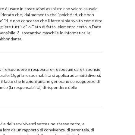
re è usato in costruzioni assolute con valore causale
siderato che’, ‘dal momento che’, ‘poiché’: d. che non
 "d. e non concesso che il fatto si sia svolto come dite
liere tutti i d." o Dato di fatto, elemento certo. o Dato
 sensibile. 3. sostantivo maschile In informatica, la
n abbondanza.
latino (re)spondere e resposnare (resposum dare), sponsio
ale. Oggi la resposnabilità si applica ad ambiti diversi,
ca il fatto che le azioni umane generano conseguenze di
co (la responsabilità) di rispondere delle
avi e dei servi viventi sotto uno stesso tetto, e
loro da un rapporto di convivenza, di parentela, di