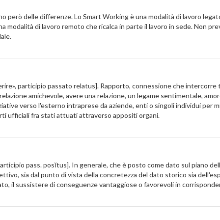
ono però delle differenze. Lo Smart Working è una modalità di lavoro legat
 una modalità di lavoro remoto che ricalca in parte il lavoro in sede. Non p
ale.
«riferire», participio passato relatus]. Rapporto, connessione che intercorr
 relazione amichevole, avere una relazione, un legame sentimentale, amoro
iative verso l'esterno intraprese da aziende, enti o singoli individui per m
ti ufficiali fra stati attuati attraverso appositi organi.
 participio pass. posĭtus]. In generale, che è posto come dato sul piano de
ffettivo, sia dal punto di vista della concretezza del dato storico sia dell
ltato, il sussistere di conseguenze vantaggiose o favorevoli in corrisponden