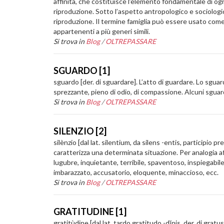
affinità, che costituisce l’elemento fondamentale di ogni
riproduzione. Sotto l’aspetto antropologico e sociologic
riproduzione. Il termine famiglia può essere usato come s
appartenenti a più generi simili.
Si trova in
Blog
/
OLTREPASSARE
SGUARDO [1]
sguardo [der. di sguardare]. L’atto di guardare. Lo sgu
sprezzante, pieno di odio, di compassione. Alcuni sguardi
Si trova in
Blog
/
OLTREPASSARE
SILENZIO [2]
silènzio [dal lat. silentium, da silens -entis, participio
caratterizza una determinata situazione. Per analogia afa
lugubre, inquietante, terribile, spaventoso, inspiegabile
imbarazzato, accusatorio, eloquente, minaccioso, ecc.
Si trova in
Blog
/
OLTREPASSARE
GRATITUDINE [1]
gratitùdine [dal lat. tardo gratitudo -dĭnis, der. di gr