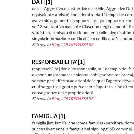
DATI [1]
dato - Aggettivo e sostantivo maschile, Aggettivo Deter
equivalente a ‘visto’, ‘considerato’: dati i tempi che cor
aveva più argomenti da opporre, tacque; oppure + che e 
voi" 2. sostantivo maschile Ciascuno degli elementi di cu
statistico, la misura di un fenomeno collettivo risultante 
singola informazione codificabile o codificata. "elaborar
Si trova in
Blog
/
OLTREPASSARE
RESPONSABILITA' [1]
responsabilità [der. di responsabile, sull’esempio del fr
e sponsum (promessa solenne, obbligazione reciproca)]. Te
sempre però riferita ad azioni delle quali l'agente deve
cui il soggetto agente può essere imputato, cioè ritenu
conseguenze delle proprie azioni.
Si trova in
Blog
/
OLTREPASSARE
FAMIGLIA [1]
famìglia [lat. famĭlia, che (come famŭlus «servitore, dome
successivamente la famiglia nel sign. oggi più comune].