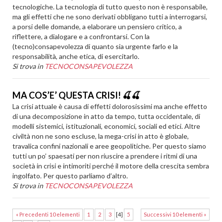
tecnologiche. La tecnologia di tutto questo non è responsabile,
ma gli effetti che ne sono derivati obbligano tutti a interrogarsi,
a porsi delle domande, a elaborare un pensiero critico, a
riflettere, a dialogare e a confrontarsi. Con la
(tecno)consapevolezza di quanto sia urgente farlo e la
responsabilità, anche etica, di esercitarlo.
Si trova in
TECNOCONSAPEVOLEZZA
MA COS’E’ QUESTA CRISI! 🍒🍒
La crisi attuale è causa di effetti dolorosissimi ma anche effetto
di una decomposizione in atto da tempo, tutta occidentale, di
modelli sistemici, istituzionali, economici, sociali ed etici. Altre
civiltà non ne sono escluse, la mega-crisi in atto è globale,
travalica confini nazionali e aree geopolitiche. Per questo siamo
tutti un po’ spaesati per non riuscire a prendere i ritmi di una
società in crisi e intimoriti perché il motore della crescita sembra
ingolfato. Per questo parliamo d’altro.
Si trova in
TECNOCONSAPEVOLEZZA
« Precedenti 10 elementi
1
2
3
[
4
]
5
Successivi 10 elementi »