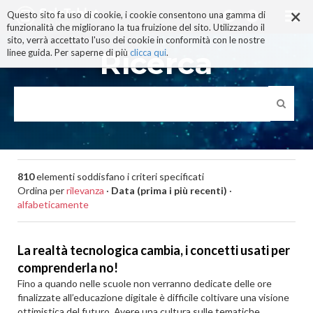
×
Salta
Questo sito fa uso di cookie, i cookie consentono una gamma di
ai
funzionalità che migliorano la tua fruizione del sito. Utilizzando il
contenuti.
sito, verrà accettato l'uso dei cookie in conformità con le nostre
|
Ricerca
linee guida. Per saperne di più
clicca qui
.
Salta
alla
navigazione
810
elementi soddisfano i criteri specificati
Ordina per
rilevanza
·
Data (prima i più recenti)
·
alfabeticamente
La realtà tecnologica cambia, i concetti usati per
comprenderla no!
Fino a quando nelle scuole non verranno dedicate delle ore
finalizzate all’educazione digitale è difficile coltivare una visione
ottimistica del futuro. Avere una cultura sulle tematiche