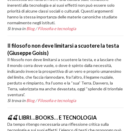
inerenti alla tecnologia e ai suoi effetti non può essere solo
priorità di alcune classi sociali o culturali. Questi argomenti
hanno la stessa importanza delle materie canoniche studiate
normalmente negli istituti.
Si trova in
Blog
/
Filosofia e tecnologia
Il filosofo non deve limitarsi a scuotere la testa
(Giuseppe Goisis)
Il filosofo non deve limitarsi a scuotere la testa, e a lasciare che
il mondo corra dove vuole, o dove è spinto dalla necessità,
indicando invece la prospettiva di un vero e proprio umanesimo
del limite, che faccia riannodare, fra l’altro, il legame nuziale,
perduto e rimpianto, fra l’uomo e la “sua” Terra. Davvero, la
Terra, valorizzata ma anche devastata, oggi “splende di trionfale
sventura”.
Si trova in
Blog
/
Filosofia e tecnologia
🍒🍒 LIBRI…BOOKS… E TECNOLOGIA
Da tempo ritengo necessaria una riflessione critica sulla
tecnologia e sui suoi effetti. L'elenco di testi che propongo può