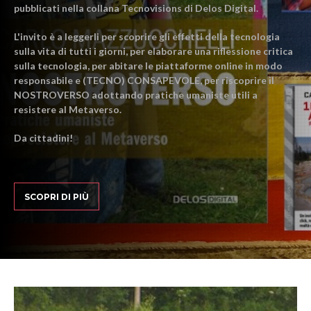
pubblicati nella collana Tecnovisions di Delos Digital.
L'invito è a leggerli per scoprire gli effetti della tecnologia
sulla vita di tutti i giorni, per elaborare una riflessione critica
sulla tecnologia, per abitare le piattaforme online in modo
responsabile e (TECNO) CONSAPEVOLE, per riscoprire il
NOSTROVERSO adottando pratiche umaniste utili a
resistere al Metaverso.
Da cittadini!
SCOPRI DI PIÙ