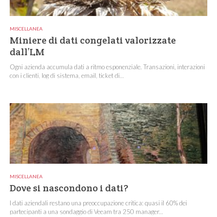
MISCELLANEA
Miniere di dati congelati valorizzate
dall’LM
Ogni azienda accumula dati a ritmo esponenziale. Transazioni, interazioni
con i clienti, log di sistema, email, ticket di...
MISCELLANEA
Dove si nascondono i dati?
I dati aziendali restano una preoccupazione critica: quasi il 60% dei
partecipanti a una sondaggio di Veeam tra 250 manager...