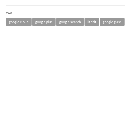
TAG
google cloud
google plus
google search
lifebit
google glass