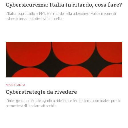
Cybersicurezza: Italia in ritardo, cosa fare?
L’Italia, soprattutto le PMI, è in ritardo nella adozione di valide misure di
cybersicurezza su diversi fonti della...
MISCELLANEA
Cyberstrategie da rivedere
L’intelligenza artificiale agentica ridefinisce l’ecosistema criminale e presto
permetterà di lanciare attacchi...