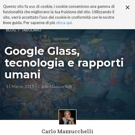
×
Salta
Questo sito fa uso di cookie, i cookie consentono una gamma di
ai
funzionalità che migliorano la tua fruizione del sito. Utilizzando il
contenuti.
sito, verrà accettato l'uso dei cookie in conformità con le nostre
|
linee guida. Per saperne di più
clicca qui
.
Salta
/
BLOG
TABULARIO
alla
navigazione
Google Glass,
tecnologia e rapporti
umani
11 Marzo 2013
Carlo Mazzucchelli
Carlo Mazzucchelli