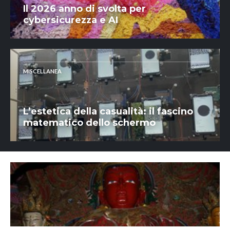
Il 2026 anno di svolta per
cybersicurezza e AI
MISCELLANEA
L’estetica della casualità: il fascino
matematico dello schermo