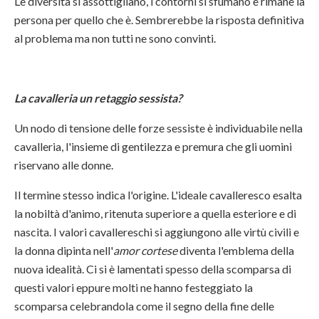
Le diversità si assottigliano, i contorni si sfumano e rimane la
persona per quello che è. Sembrerebbe la risposta definitiva
al problema ma non tutti ne sono convinti.
La cavalleria un retaggio sessista?
Un nodo di tensione delle forze sessiste è individuabile nella
cavalleria, l'insieme di gentilezza e premura che gli uomini
riservano alle donne.
Il termine stesso indica l'origine. L'ideale cavalleresco esalta
la nobiltà d'animo, ritenuta superiore a quella esteriore e di
nascita. I valori cavallereschi si aggiungono alle virtù civili e
la donna dipinta nell'
amor cortese
diventa l'emblema della
nuova idealità. Ci si è lamentati spesso della scomparsa di
questi valori eppure molti ne hanno festeggiato la
scomparsa celebrandola come il segno della fine delle