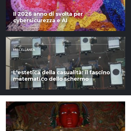
Il 2026 anno di svolta per
cybersicurezza e AI
MISCELLANEA
L’estetica della casualità: il fascino
matematico dello schermo