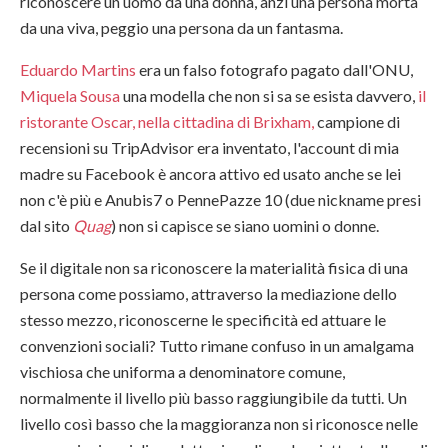
riconoscere un uomo da una donna, anzi una persona morta
da una viva, peggio una persona da un fantasma.
Eduardo Martins
era un falso fotografo pagato dall'ONU,
Miquela Sousa
una modella che non si sa se esista davvero,
il
ristorante Oscar, nella cittadina di Brixham,
campione di
recensioni su TripAdvisor era inventato, l'account di mia
madre su Facebook è ancora attivo ed usato anche se lei
non c'è più e Anubis7 o PennePazze 10 (due nickname presi
dal sito
Quag
) non si capisce se siano uomini o donne.
Se il digitale non sa riconoscere la materialità fisica di una
persona come possiamo, attraverso la mediazione dello
stesso mezzo, riconoscerne le specificità ed attuare le
convenzioni sociali? Tutto rimane confuso in un amalgama
vischiosa che uniforma a denominatore comune,
normalmente il livello più basso raggiungibile da tutti. Un
livello così basso che la maggioranza non si riconosce nelle