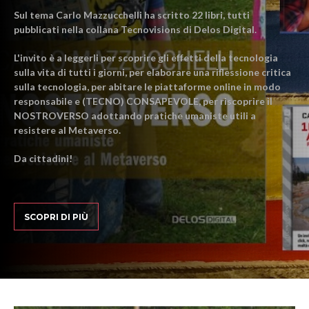
Sul tema Carlo Mazzucchelli ha scritto 22 libri, tutti
pubblicati nella collana Tecnovisions di Delos Digital.
L'invito è a leggerli per scoprire gli effetti della tecnologia
sulla vita di tutti i giorni, per elaborare una riflessione critica
sulla tecnologia, per abitare le piattaforme online in modo
responsabile e (TECNO) CONSAPEVOLE, per riscoprire il
NOSTROVERSO adottando pratiche umaniste utili a
resistere al Metaverso.
Da cittadini!
SCOPRI DI PIÙ