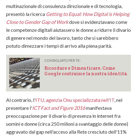
multinazionale di consulenza direzionale e di tecnologia,
presentò la ricerca
Getting to Equal: How Digital is Helping
Close to Gender Gap of Work
dove si evidenziavano come
le competenze digitali aiutassero le donne a ridurre il divario
di genere nel mondo del lavoro, tanto che si sarebbero
potuto dimezzare i tempi di arrivo alla piena parità.
CONSIGLIATO PER TE:
Ricordare e Dimenticare. Come
Google costruisce la nostra identità.
Al contrario, l'
ITU, agenzia Onu specializzata nell'IT
, nel
presentare l'
ICT Fact and Figure 2016
manifestava
preoccupazione per il divario di presenza in internet fra
uomini e donne (circa 250 milioni a svantaggio delle donne)
aggravato dal gap nell'acceso alla Rete cresciuto dell'11%