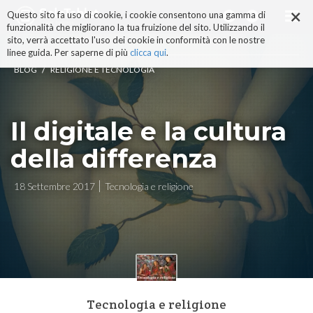
×
Salta
Questo sito fa uso di cookie, i cookie consentono una gamma di
ai
funzionalità che migliorano la tua fruizione del sito. Utilizzando il
contenuti.
sito, verrà accettato l'uso dei cookie in conformità con le nostre
|
linee guida. Per saperne di più
clicca qui
.
Salta
/
BLOG
RELIGIONE E TECNOLOGIA
alla
navigazione
Il digitale e la cultura
della differenza
18 Settembre 2017
Tecnologia e religione
Tecnologia e religione