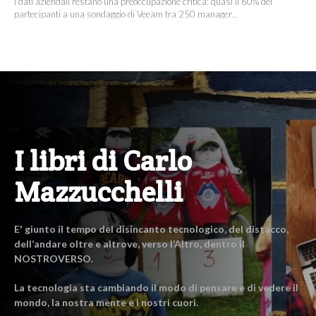
I dati aziendali restano una preoccupazione critica: quasi il 60% dei
partecipanti a una sondaggio di Veeam tra 250 manager...
I libri di Carlo
Mazzucchelli
E' giunto il tempo del disincanto tecnologico, del distacco,
dell’andare oltre e altrove, verso l’Altro, dentro il
NOSTROVERSO.
La tecnologia sta cambiando il modo di pensare e di vedere il
mondo, la nostra mente e i nostri cuori.