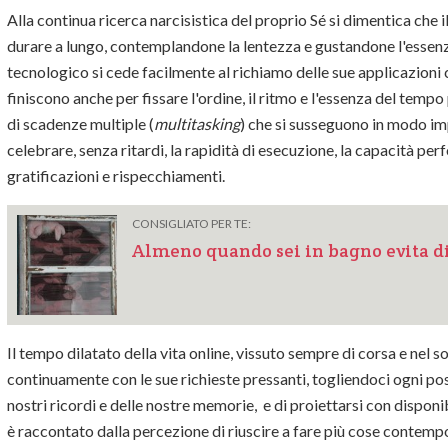
Alla continua ricerca narcisistica del proprio Sé si dimentica ch
durare a lungo, contemplandone la lentezza e gustandone l'essenza,
tecnologico si cede facilmente al richiamo delle sue applicazioni
finiscono anche per fissare l'ordine, il ritmo e l'essenza del temp
di scadenze multiple (
multitasking
) che si susseguono in modo impr
celebrare, senza ritardi, la rapidità di esecuzione, la capacità per
gratificazioni e rispecchiamenti.
CONSIGLIATO PER TE:
Almeno quando sei in bagno evita di 
Il tempo dilatato della vita online, vissuto sempre di corsa e nel 
continuamente con le sue richieste pressanti, togliendoci ogni pos
nostri ricordi e delle nostre memorie, e di proiettarsi con disponib
è raccontato dalla percezione di riuscire a fare più cose conte