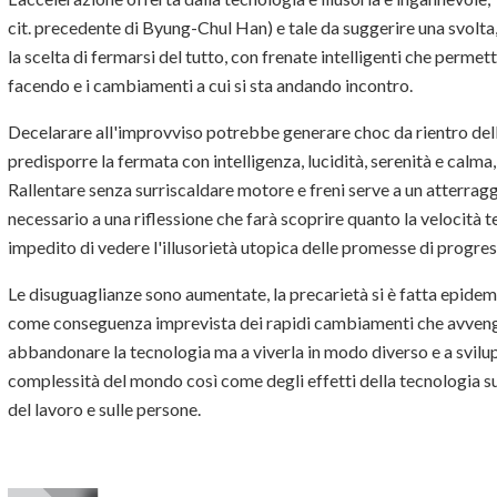
cit. precedente di Byung-Chul Han) e tale da suggerire una svolt
la scelta di fermarsi del tutto, con frenate intelligenti che permett
facendo e i cambiamenti a cui si sta andando incontro.
Decelarare all'improvviso potrebbe generare choc da rientro dell
predisporre la fermata con intelligenza, lucidità, serenità e cal
Rallentare senza surriscaldare motore e freni serve a un atterragg
necessario a una riflessione che farà scoprire quanto la velocità t
impedito di vedere l'illusorietà utopica delle promesse di progres
Le disuguaglianze sono aumentate, la precarietà si è fatta epidem
come conseguenza imprevista dei rapidi cambiamenti che avvengo
abbandonare la tecnologia ma a viverla in modo diverso e a svil
complessità del mondo così come degli effetti della tecnologia sul
del lavoro e sulle persone.