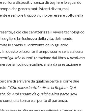
re sui loro dispositivi senza distogliere lo sguardo
empo che genera tanti istanti di vita, mai
nte è sempre troppo vicino per essere colto nella
resente, è ciò che caratterizza il vivere tecnologico
 cogliere la ricchezza della vita, del mondo,
imita lo spazio e l'orizzonte dello sguardo,
. In questo orizzonte il tempo scorre senza alcuna
nti giusti e buoni
" (citazione dal libro
Il profumo
nervosismo, inquietudine, ansia da prestazione e
 cercare di arrivare da qualche parte si corre due
posto
(
“Che paese lento! - disse la Regina - Qui,
osto. Se vuoi andare da qualche altra parte devi
 continui a tornare al punto di partenza.
"
fa agitare la vita da una possibilità all'altra
" (vedi