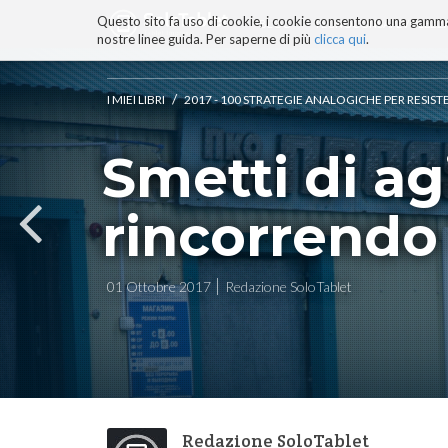
Questo sito fa uso di cookie, i cookie consentono una gamma di
BLOG
TECNOCONSAPEVOLEZZ
nostre linee guida. Per saperne di più
clicca qui
.
Salta
ai
contenuti.
/
I MIEI LIBRI
2017 - 100 STRATEGIE ANALOGICHE PER RESIST
|
Salta
Smetti di ag
alla
navigazione
rincorrendo
01 Ottobre 2017
Redazione SoloTablet
Redazione SoloTablet