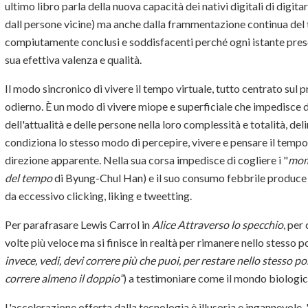
ultimo libro parla della nuova capacità dei nativi digitali di digita
dall persone vicine) ma anche dalla frammentazione continua del t
compiutamente conclusi e soddisfacenti perché ogni istante prese
sua efettiva valenza e qualità.
Il modo sincronico di vivere il tempo virtuale, tutto centrato sul p
odierno. È un modo di vivere miope e superficiale che impedisce di
dell'attualità e delle persone nella loro complessità e totalità, del
condiziona lo stesso modo di percepire, vivere e pensare il tempo
direzione apparente. Nella sua corsa impedisce di cogliere i "
mome
del tempo
di Byung-Chul Han) e il suo consumo febbrile produce 
da eccessivo clicking, liking e tweetting.
Per parafrasare Lewis Carrol in
Alice Attraverso lo specchio
, per
volte più veloce ma si finisce in realtà per rimanere nello stesso 
invece, vedi, devi correre più che puoi, per restare nello stesso p
correre almeno il doppio”
) a testimoniare come il mondo biologico
L'accelerazione offerta dalla tecnologia è illusoria e ingannevole, 