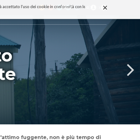
×
rà accettato l'uso dei cookie in conformità con le
PREV
NEXT
to
te