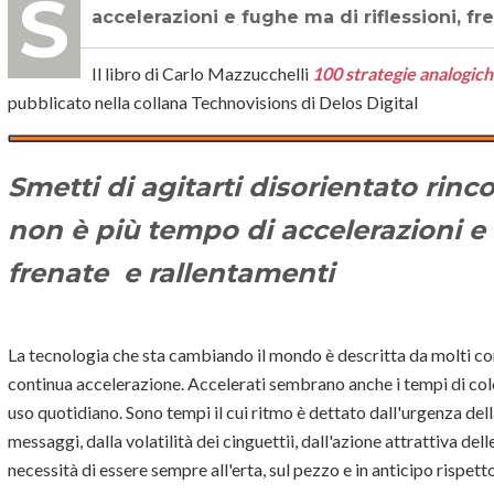
Smetti di agitarti disorientato rincorrendo l'attimo fuggente, non è più tempo di
accelerazioni e fughe ma di riflessioni, fr
Il libro di Carlo Mazzucchelli
100 strategie analogiche
pubblicato nella collana Technovisions di Delos Digital
Smetti di agitarti disorientato rinc
non è più tempo di accelerazioni e 
frenate e rallentamenti
La tecnologia che sta cambiando il mondo è descritta da molti co
continua accelerazione. Accelerati sembrano anche i tempi di col
uso quotidiano. Sono tempi il cui ritmo è dettato dall'urgenza dell
messaggi, dalla volatilità dei cinguettii, dall'azione attrattiva de
necessità di essere sempre all'erta, sul pezzo e in anticipo rispetto 