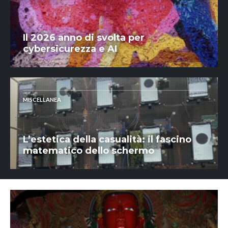
Il 2026 anno di svolta per
cybersicurezza e AI
MISCELLANEA
L’estetica della casualità: il fascino
matematico dello schermo