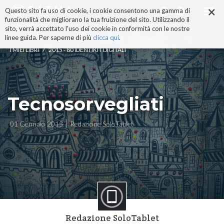
×
Salta
Questo sito fa uso di cookie, i cookie consentono una gamma di
ai
funzionalità che migliorano la tua fruizione del sito. Utilizzando il
contenuti.
sito, verrà accettato l'uso dei cookie in conformità con le nostre
|
linee guida. Per saperne di più
clicca qui
.
Salta
/
I MIEI LIBRI
2015 - 80 IDENTIKIT DIGITALI
alla
navigazione
Tecnosorvegliati
01 Gennaio 2015
Redazione SoloTablet
Redazione SoloTablet