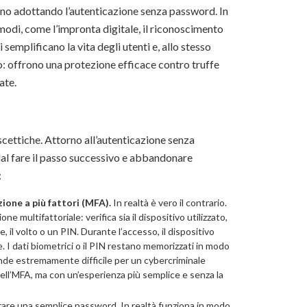
nno adottando l’autenticazione senza password. In
modi, come l’impronta digitale, il riconoscimento
 semplificano la vita degli utenti e, allo stesso
o: offrono una protezione efficace contro truffe
ate.
cettiche. Attorno all’autenticazione senza
 dal fare il passo successivo e abbandonare
:
ione a più fattori (MFA).
In realtà è vero il contrario.
 multifattoriale: verifica sia il dispositivo utilizzato,
, il volto o un PIN. Durante l’accesso, il dispositivo
. I dati biometrici o il PIN restano memorizzati in modo
ende estremamente difficile per un cybercriminale
dell’MFA, ma con un’esperienza più semplice e senza la
rare una semplice password. In realtà funziona in modo