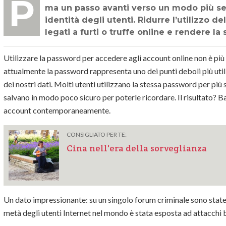
Per Cisco l’autenticazione senza password non è solo un’evoluzione tecnologica,
ma un passo avanti verso un modo più se
identità degli utenti. Ridurre l’utilizzo de
legati a furti o truffe online e rendere la 
Utilizzare la password per accedere agli account online non è più 
attualmente la password rappresenta uno dei punti deboli più util
dei nostri dati. Molti utenti utilizzano la stessa password per più 
salvano in modo poco sicuro per poterle ricordare. Il risultato? B
account contemporaneamente.
CONSIGLIATO PER TE:
Cina nell'era della sorveglianza
Un dato impressionante: su un singolo forum criminale sono stat
metà degli utenti Internet nel mondo è stata esposta ad attacchi 