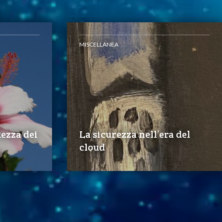
MISCELLANEA
tezza dei
La sicurezza nell’era del
cloud