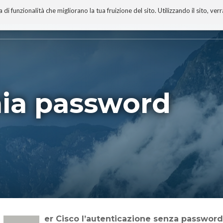
 funzionalità che migliorano la tua fruizione del sito. Utilizzando il sito, ver
A
TECNOBIBLIOGRAFIA
I MIEI LIBRI
PROGETTO
ia password