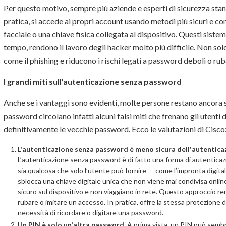
Per questo motivo, sempre più aziende e esperti di sicurezza sta
pratica, si accede ai propri account usando metodi più sicuri e co
facciale o una chiave fisica collegata al dispositivo. Questi sistemi
tempo, rendono il lavoro degli hacker molto più difficile. Non sol
come il phishing e riducono i rischi legati a password deboli o rub
I grandi miti sull’autenticazione senza password
Anche se i vantaggi sono evidenti, molte persone restano ancora s
password circolano infatti alcuni falsi miti che frenano gli utenti
definitivamente le vecchie password. Ecco le valutazioni di Cisco
L'autenticazione senza password è meno sicura dell'autenticaz
L’autenticazione senza password è di fatto una forma di autenticazione
sia qualcosa che solo l’utente può fornire — come l’impronta digitale
sblocca una chiave digitale unica che non viene mai condivisa online
sicuro sul dispositivo e non viaggiano in rete. Questo approccio r
rubare o imitare un accesso. In pratica, offre la stessa protezione 
necessità di ricordare o digitare una password.
Un PIN è solo un'altra password.
A prima vista, un PIN può semb