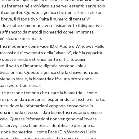
o su Internet né archiviato su server esterni: serve solo
sul computer. Questo significa che non c’è nulla che un
eve, il dispositivo limita il numero di tentativi
arlo dovrebbe comunque avere fisicamente il dispositivo
re affiancato da metodi biometrici come l’impronta
più sicuro e personale.
etrici moderni – come Face ID di Apple o Windows Hello
rossi e il rilevamento della “vivacità”, cioè la capacità
to questo rende estremamente difficile, quasi
, il volto o l’impronta digitale servono solo a
ivisa online. Questo significa che la chiave non può
vviene in locale, la biometria offre una protezione
password tradizionali.
lte persone temono che usare la biometria – come
e i propri dati personali, esponendoli al rischio di furto.
rica, dove le informazioni vengono conservate in
ona in modo diverso: i dati biometrici restano sempre
locale. Queste informazioni non vengono mai inviate
 la sorveglianza biometrica identifica le persone da
icazione biometrica – come Face ID o Windows Hello –
ene in locale, mantenendo i dati privati e al sicuro.