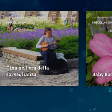
MISCELLANEA
MISCELLANEA
Cina nell'era della
sorveglianza
Baby Bo