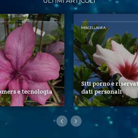
ULTIMI ARTICOLI
MISCELLANEA
Siti porno e riserva
omers e tecnologia
dati personali