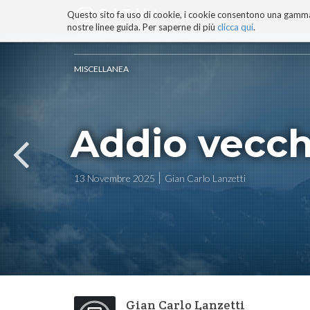
Questo sito fa uso di cookie, i cookie consentono una gamma di
BLOG
TECNOCONSAPEVOLEZZ
nostre linee guida. Per saperne di più
clicca qui
.
Salta
ai
contenuti.
MISCELLANEA
|
Salta
alla
navigazione
Addio vecch
13 Novembre 2025
Gian Carlo Lanzetti
Gian Carlo Lanzetti