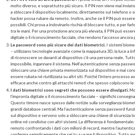
molto diverso, e soprattutto più sicuro. Il PIN non viene mai inviat
a sbloccare il dispositivo localmente, direttamente sul telefono o 
hacker possa rubare da remoto. Inoltre, anche se il PIN può essere br
possibili. Chi prova a indovinarlo rischia di bloccare tutto, e per f
tra le mani. Per una protezione ancora più elevata, il PIN può esse
digitale o il riconoscimento facciale, che rendono l’accesso ancora 
Le password sono più sicure dei dati biometrici.
I sistemi biom
– utilizzano tecnologie avanzate come la mappatura 3D, la luce a infra
di riconoscere se davanti al dispositivo c’è una persona reale. Tut
impossibile, ingannare il sistema. Nell’autenticazione senza password
sbloccare una chiave privata memorizzata sul dispositivo e mai cond
essere rubata né riutilizzata su altri siti. Poiché l’intero processo a
efficace anche contro gli attacchi remoti che spesso colpiscono le 
I dati biometrici sono segreti che possono essere divulgati.
Mo
l’impronta digitale o il riconoscimento facciale – significhi consegnar
Questo timore nasce spesso dalle notizie sulla sorveglianza biomet
grandi database centrali. Ma l’autenticazione senza password funzi
sul dispositivo e servono solo a sbloccare una chiave di sicurezza 
online né condivise con altri sistemi. La differenza è fondamentale:
remoto confrontando i dati con milioni di record, mentre l’autent
conferma semplicemente che sei tu a usare il dispositivo. Tutto avvi