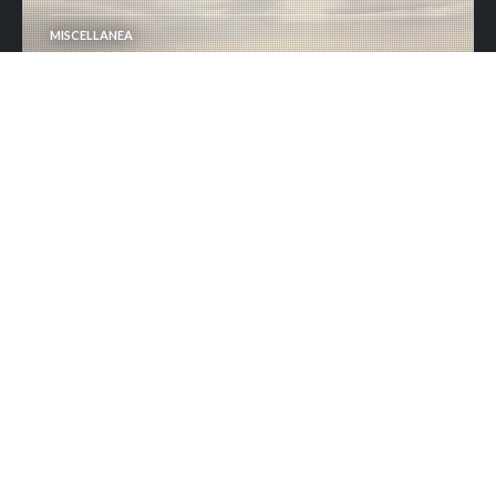
MISCELLANEA
Osservabilità e affidabilità dei
sistemi come must
MISCELLANEA
Il 2026 anno di svolta per
cybersicurezza e AI
MISCELLANEA