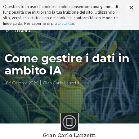
×
Salta
Questo sito fa uso di cookie, i cookie consentono una gamma di
ai
funzionalità che migliorano la tua fruizione del sito. Utilizzando il
contenuti.
sito, verrà accettato l'uso dei cookie in conformità con le nostre
|
linee guida. Per saperne di più
clicca qui
.
Salta
MISCELLANEA
alla
navigazione
Come gestire i dati in
ambito IA
06 Ottobre 2025
Gian Carlo Lanzetti
Gian Carlo Lanzetti