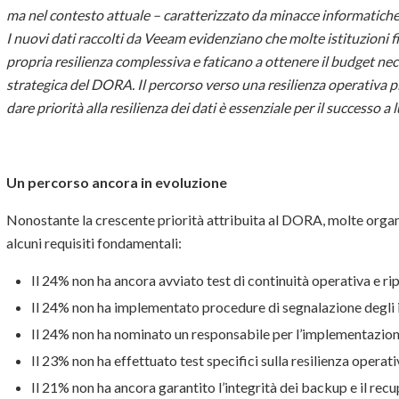
ma nel contesto attuale – caratterizzato da minacce informatiche
I nuovi dati raccolti da Veeam evidenziano che molte istituzioni 
propria resilienza complessiva e faticano a ottenere il budget ne
strategica del DORA. Il percorso verso una resilienza operativa p
dare priorità alla resilienza dei dati è essenziale per il successo a
Un percorso ancora in evoluzione
Nonostante la crescente priorità attribuita al DORA, molte orga
alcuni requisiti fondamentali:
Il 24% non ha ancora avviato test di continuità operativa e rip
Il 24% non ha implementato procedure di segnalazione degli i
Il 24% non ha nominato un responsabile per l’implementazio
Il 23% non ha effettuato test specifici sulla resilienza operati
Il 21% non ha ancora garantito l’integrità dei backup e il recu