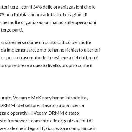
itori terzi, con il 34% delle organizzazioni che lo
% non l’abbia ancora adottato. Le ragioni di
ità che molte organizzazioni hanno sulle operazioni
 terze parti.
erzi sia emersa come un punto critico per molte
ile da implementare, e molte hanno richiesto ulteriori
to spesso trascurato della resilienza dei dati, ma è
roprie difese a questo livello, proprio come il
rutturate, Veeam e McKinsey hanno introdotto,
l (DRMM) del settore. Basato su una ricerca
urezza e operativi, il Veeam DRMM è stato
Questo framework consente alle organizzazioni di
sversale che integra IT, sicurezza e compliance in