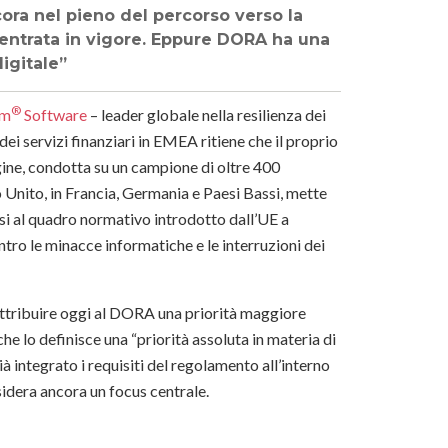
ora nel pieno del percorso verso la
 entrata in vigore. Eppure DORA ha una
digitale”
®
am
Software
– leader globale nella resilienza dei
dei servizi finanziari in EMEA ritiene che il proprio
dagine, condotta su un campione di oltre 400
o Unito, in Francia, Germania e Paesi Bassi, mette
rsi al quadro normativo introdotto dall’UE a
ntro le minacce informatiche e le interruzioni dei
 attribuire oggi al DORA una priorità maggiore
he lo definisce una “priorità assoluta in materia di
già integrato i requisiti del regolamento all’interno
sidera ancora un focus centrale.