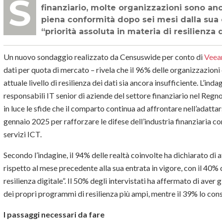
Sebbene il DORA sia ormai riconosciuto come una priorità strategica nel settore
finanziario, molte organizzazioni sono anc
piena conformità dopo sei mesi dalla sua
“priorità assoluta in materia di resilienza 
Un nuovo sondaggio realizzato da Censuswide per conto di
Vee
dati per quota di mercato – rivela che il 96% delle organizzazioni 
attuale livello di resilienza dei dati sia ancora insufficiente. L’in
responsabili IT senior di aziende del settore finanziario nel Regn
in luce le sfide che il comparto continua ad affrontare nell’adatta
gennaio 2025 per rafforzare le difese dell’industria finanziaria co
servizi ICT.
Secondo l’indagine, il 94% delle realtà coinvolte ha dichiarato di
rispetto al mese precedente alla sua entrata in vigore, con il 40% c
resilienza digitale”. Il 50% degli intervistati ha affermato di aver 
dei propri programmi di resilienza più ampi, mentre il 39% lo con
I passaggi necessari da fare