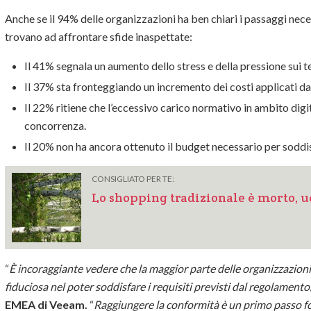
Anche se il 94% delle organizzazioni ha ben chiari i passaggi nece
trovano ad affrontare sfide inaspettate:
Il 41% segnala un aumento dello stress e della pressione sui t
Il 37% sta fronteggiando un incremento dei costi applicati dai 
Il 22% ritiene che l’eccessivo carico normativo in ambito digi
concorrenza.
Il 20% non ha ancora ottenuto il budget necessario per soddis
CONSIGLIATO PER TE:
Lo shopping tradizionale è morto, u
“
È incoraggiante vedere che la maggior parte delle organizzazion
fiduciosa nel poter soddisfare i requisiti previsti dal regolamento
EMEA di Veeam.
“
Raggiungere la conformità è un primo passo fo