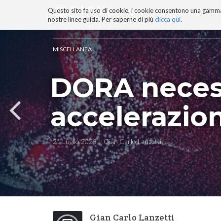
Questo sito fa uso di cookie, i cookie consentono una gamma di
BLOG
TECNOCONSAPEVOLEZZ
nostre linee guida. Per saperne di più
clicca qui
.
Salta
ai
contenuti.
MISCELLANEA
|
Salta
DORA necess
alla
navigazione
accelerazio
21 Luglio 2025
Gian Carlo Lanzetti
Gian Carlo Lanzetti