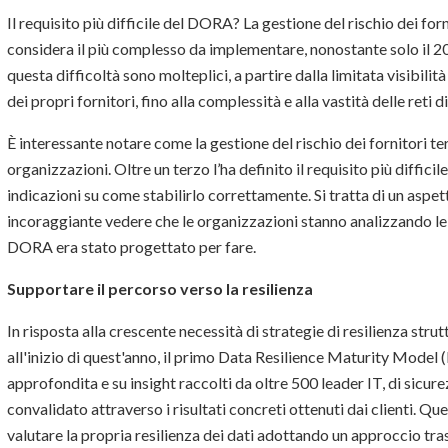
Il requisito più difficile del DORA? La gestione del rischio dei forn
considera il più complesso da implementare, nonostante solo il 20
questa difficoltà sono molteplici, a partire dalla limitata visibil
dei propri fornitori, fino alla complessità e alla vastità delle reti di
È interessante notare come la gestione del rischio dei fornitori t
organizzazioni. Oltre un terzo l’ha definito il requisito più diffic
indicazioni su come stabilirlo correttamente. Si tratta di un aspet
incoraggiante vedere che le organizzazioni stanno analizzando le p
DORA era stato progettato per fare.
Supportare il percorso verso la resilienza
In risposta alla crescente necessità di strategie di resilienza st
all'inizio di quest'anno, il primo Data Resilience Maturity Mode
approfondita e su insight raccolti da oltre 500 leader IT, di sic
convalidato attraverso i risultati concreti ottenuti dai clienti. 
valutare la propria resilienza dei dati adottando un approccio tra