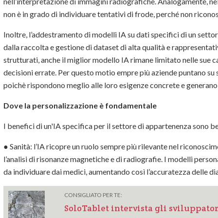
nell’interpretazione di immagini radiografiche. Analogamente, nel
non è in grado di individuare tentativi di frode, perché non ricono
Inoltre, l’addestramento di modelli IA su dati specifici di un sett
dalla raccolta e gestione di dataset di alta qualità e rappresent
strutturati, anche il miglior modello IA rimane limitato nelle sue 
decisioni errate. Per questo motio empre più aziende puntano su so
poichè rispondono meglio alle loro esigenze concrete e generano u
Dove la personalizzazione è fondamentale
I benefici di un'IA specifica per il settore di appartenenza sono be
● Sanità: l’IA ricopre un ruolo sempre più rilevante nel riconos
l’analisi di risonanze magnetiche e di radiografie. I modelli perso
da individuare dai medici, aumentando così l’accuratezza delle di
CONSIGLIATO PER TE:
SoloTablet intervista gli sviluppato