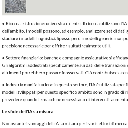
● Ricerca e istruzione: università e centri di ricerca utilizzano l’I
dell’ambito, i modelli possono, ad esempio, analizzare set di dati 
studiare i modelli linguistici. Spesso però i modelli generici non p
precisione necessarie per offrire risultati realmente utili.
● Settore finanziario: banche e compagnie assicurative si affidano al
Gli algoritmi addestrati specificamente sui dati delle transazioni
altrimenti potrebbero passare inosservati. Ciò contribuisce a rend
● Industria manifatturiera: in questo settore, l’IA è utilizzata per 
modelli sviluppati per questo specifico ambito sono in grado di ri
prevedere quando le macchine necessitano di interventi, aumentando
Le sfide dell’IA su misura
Nonostante i vantaggi dell’IA su misura per i vari settori di merc