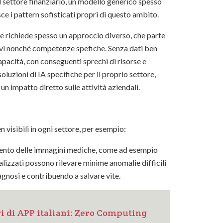
 settore finanziario, un modello generico spesso
sce i pattern sofisticati propri di questo ambito.
ore richiede spesso un approccio diverso, che parte
ativi nonché competenze spefiche. Senza dati ben
capacità, con conseguenti sprechi di risorse e
luzioni di IA specifiche per il proprio settore,
n impatto diretto sulle attività aziendali.
n visibili in ogni settore, per esempio:
cimento delle immagini mediche, come ad esempio
nalizzati possono rilevare minime anomalie difficili
agnosi e contribuendo a salvare vite.
ri di APP italiani: Zero Computing