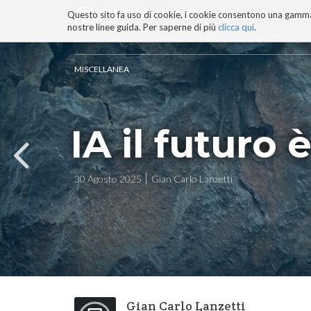
Questo sito fa uso di cookie, i cookie consentono una gamma di
BLOG
TECNOCONSAPEVOLEZZ
nostre linee guida. Per saperne di più
clicca qui
.
Salta
ai
contenuti.
MISCELLANEA
|
Salta
alla
navigazione
IA il futuro
30 Agosto 2025
Gian Carlo Lanzetti
Gian Carlo Lanzetti