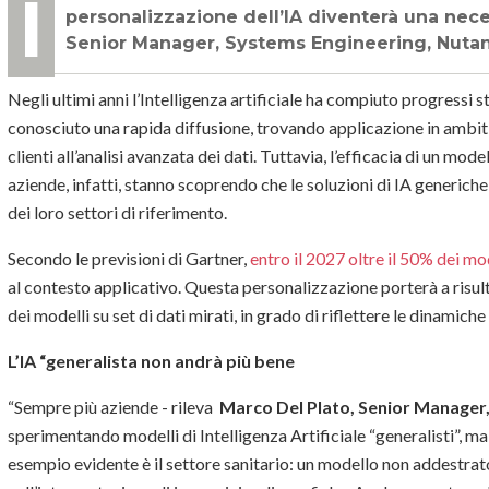
In futuro la intelligenza artificiale lascerà quasi sicuramente all’IA su misura. La
personalizzazione dell’IA diventerà una neces
Senior Manager, Systems Engineering, Nutani
Negli ultimi anni l’Intelligenza artificiale ha compiuto progressi st
conosciuto una rapida diffusione, trovando applicazione in ambit
clienti all’analisi avanzata dei dati. Tuttavia, l’efficacia di un mode
aziende, infatti, stanno scoprendo che le soluzioni di IA generic
dei loro settori di riferimento.
Secondo le previsioni di Gartner,
entro il 2027 oltre il 50% dei mo
al contesto applicativo. Questa personalizzazione porterà a risulta
dei modelli su set di dati mirati, in grado di riflettere le dinamiche
L’IA “generalista non andrà più bene
“Sempre più aziende - rileva
Marco Del Plato
, Senior Manager,
sperimentando modelli di Intelligenza Artificiale “generalisti”, ma 
esempio evidente è il settore sanitario: un modello non addestrato 