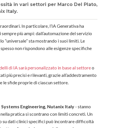
sità in vari settori per Marco Del Plato,
x Italy.
raordinari. In particolare, l’IA Generativa ha
i sempre più ampi: dall’automazione del servizio
llo “universale” sta mostrando i suoi limiti. Le
he spesso non rispondono alle esigenze specifiche
delli di IA sarà personalizzato in base al settore
o
ti più precisi e rilevanti, grazie all’addestramento
 e le sfide proprie di ciascun settore.
 Systems Engineering, Nutanix Italy
- stanno
nella pratica si scontrano con limiti concreti. Un
su dati clinici specifici può incontrare difficoltà