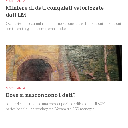
MISCELLANEA
Miniere di dati congelati valorizzate
dall’LM
Ogni azienda accumula dati a ritmo esponenziale. Transazioni, interazioni
con i clienti, log di sistema, email, ticket di...
MISCELLANEA
Dove si nascondono i dati?
I dati aziendali restano una preoccupazione critica: quasi il 60% dei
partecipanti a una sondaggio di Veeam tra 250 manager...