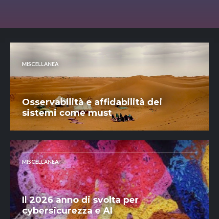
MISCELLANEA
Osservabilità e affidabilità dei
sistemi come must
MISCELLANEA
Il 2026 anno di svolta per
cybersicurezza e AI