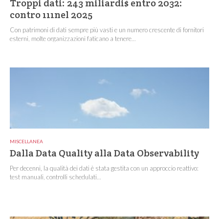
Troppi dati: 243 miliardi$ entro 2032:
contro 111nel 2025
Con patrimoni di dati sempre più vasti e un numero crescente di fornitori
esterni, molte organizzazioni faticano a tenere...
MISCELLANEA
Dalla Data Quality alla Data Observability
Per decenni, la qualità dei dati è stata gestita con un approccio reattivo:
test manuali, controlli schedulati...