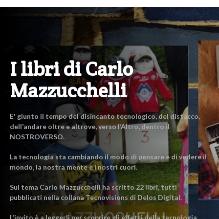
I libri di Carlo
Mazzucchelli
E' giunto il tempo del disincanto tecnologico, del distacco,
dell’andare oltre e altrove, verso l’Altro, dentro il
NOSTROVERSO.
La tecnologia sta cambiando il modo di pensare e di vedere il
mondo, la nostra mente e i nostri cuori.
Sul tema Carlo Mazzucchelli ha scritto 22 libri, tutti
pubblicati nella collana Tecnovisions di Delos Digital.
L'invito è a leggerli per scoprire gli effetti della tecnologia