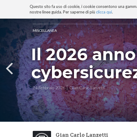
Questo sito fa uso di cookie, i cookie consentono una gamma di
BLOG
TECNOCONSAPEVOLEZZ
nostre linee guida. Per saperne di più
clicca qui
.
Salta
ai
contenuti.
MISCELLANEA
|
Salta
Il 2026 anno
alla
navigazione
cybersicurez
24 Febbraio 2026
Gian Carlo Lanzetti
Gian Carlo Lanzetti