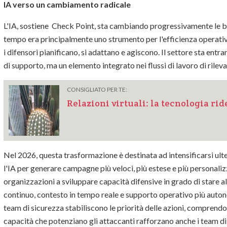
IA verso un cambiamento radicale
L'IA, sostiene Check Point, sta cambiando progressivamente le ba
tempo era principalmente uno strumento per l'efficienza operativa,
i difensori pianificano, si adattano e agiscono. Il settore sta entra
di supporto, ma un elemento integrato nei flussi di lavoro di rilev
CONSIGLIATO PER TE:
Relazioni virtuali: la tecnologia rid
Nel 2026, questa trasformazione è destinata ad intensificarsi ult
l'IA per generare campagne più veloci, più estese e più personali
organizzazioni a sviluppare capacità difensive in grado di stare
continuo, contesto in tempo reale e supporto operativo più auton
team di sicurezza stabiliscono le priorità delle azioni, comprendon
capacità che potenziano gli attaccanti rafforzano anche i team di 