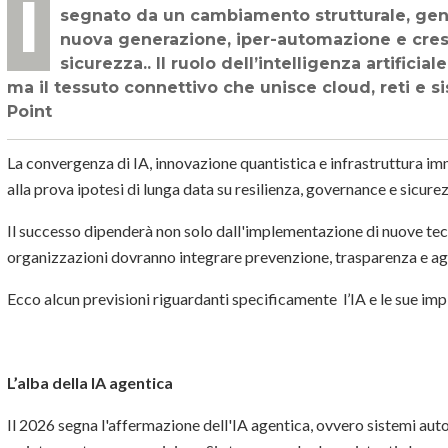
Il 2026 non sarà per la cybersicurezza un anno di semplici evoluzioni graduali. Sarà
segnato da un cambiamento strutturale, gener
nuova generazione, iper-automazione e cresc
sicurezza.. Il ruolo dell’intelligenza artificia
ma il tessuto connettivo che unisce cloud, reti e si
Point
La convergenza di IA, innovazione quantistica e infrastruttura i
alla prova ipotesi di lunga data su resilienza, governance e sicure
Il successo dipenderà non solo dall'implementazione di nuove tec
organizzazioni dovranno integrare prevenzione, trasparenza e agili
Ecco alcun previsioni riguardanti specificamente l’IA e le sue imp
L’alba della IA agentica
Il 2026 segna l'affermazione dell'IA agentica, ovvero sistemi auto