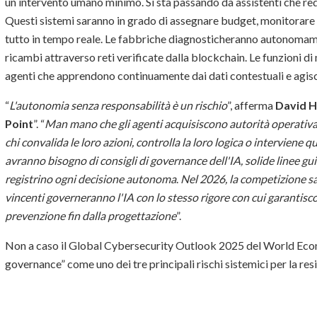
un intervento umano minimo. Si sta passando da assistenti che re
Questi sistemi saranno in grado di assegnare budget, monitorare le
tutto in tempo reale. Le fabbriche diagnosticheranno autonomam
ricambi attraverso reti verificate dalla blockchain. Le funzioni di
agenti che apprendono continuamente dai dati contestuali e agisc
“
L'autonomia senza responsabilità è un rischio
”, afferma
David H
Point
”. “
Man mano che gli agenti acquisiscono autorità operativa
chi convalida le loro azioni, controlla la loro logica o interviene 
avranno bisogno di consigli di governance dell'IA, solide linee gui
registrino ogni decisione autonoma
.
Nel 2026, la competizione sa
vincenti governeranno l'IA con lo stesso rigore con cui garantiscono l
prevenzione fin dalla progettazione
”.
Non a caso il Global Cybersecurity Outlook 2025 del World Econ
governance” come uno dei tre principali rischi sistemici per la res