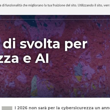
 funzionalità che migliorano la tua fruizione del sito. Utilizzando il sito, ver
A
TECNOBIBLIOGRAFIA
I MIEI LIBRI
PROGETTO
 di svolta per
za e AI