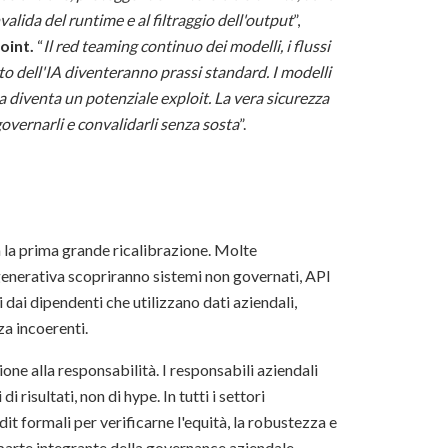
alida del runtime e al filtraggio dell'output
”,
oint.
“
Il red teaming continuo dei modelli, i flussi
to dell'IA diventeranno prassi standard. I modelli
na diventa un potenziale exploit. La vera sicurezza
governarli e convalidarli senza sosta
”.
à la prima grande ricalibrazione. Molte
 generativa scopriranno sistemi non governati, API
 dai dipendenti che utilizzano dati aziendali,
za incoerenti.
one alla responsabilità. I responsabili aziendali
i risultati, non di hype. In tutti i settori
 formali per verificarne l'equità, la robustezza e
 parte integrante della governance aziendale