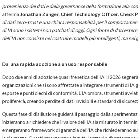
provenienza dei dati e dalla governance della formazione alla conv
afferma
Jonathan Zanger, Chief Technology Officer, Check P
di dati zero-trust e una chiara responsabilità per il comportamen
di IA sono i sistemi non patchati di oggi. Ogni fonte di dati ester
dell'IA non consiste nel costruire modelli più intelligenti, ma nel 
Da
una rapida adozione a un uso responsabile
Dopo due anni di adozione quasi frenetica dell'IA, il 2026 segner
organizzazioni che si sono affrettate a integrare strumenti di IA
esposte e punti ciechi di conformità. L'IA ombra, strumenti avviati
prolifererà, creando perdite di dati invisibili e standard di sicurez
Questa fase di disillusione guiderà il passaggio dalla sperimentazi
inizieranno a richiedere che il valore dell'IA sia misurato in termini d
emergeranno framework di garanzia dell'IA che richiederanno audit
la sicurezza. Questi emergeranno in tutti i settori e diventeranno