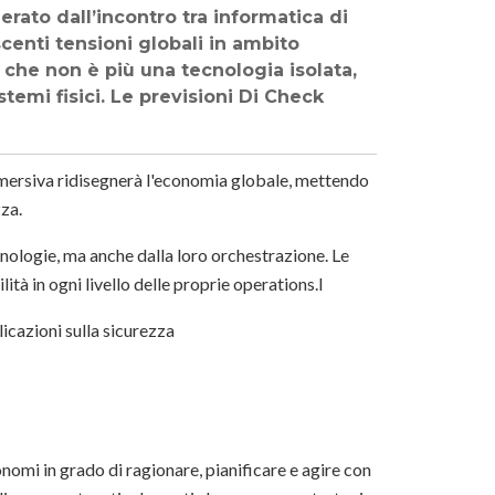
ato dall’incontro tra informatica di
enti tensioni globali in ambito
le che non è più una tecnologia isolata,
stemi fisici. Le previsioni Di Check
mmersiva ridisegnerà l'economia globale, mettendo
zza.
nologie, ma anche dalla loro orchestrazione. Le
tà in ogni livello delle proprie operations.l
licazioni sulla sicurezza
nomi in grado di ragionare, pianificare e agire con