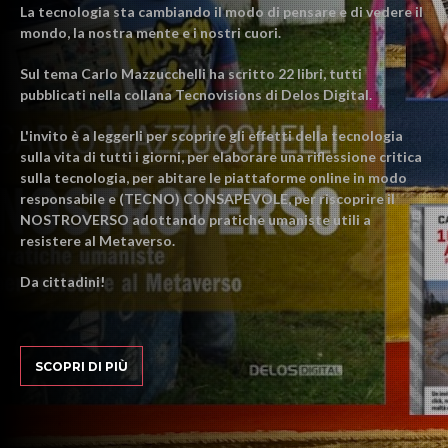
La tecnologia sta cambiando il modo di pensare e di vedere il
mondo, la nostra mente e i nostri cuori.
Sul tema Carlo Mazzucchelli ha scritto 22 libri, tutti
pubblicati nella collana Tecnovisions di Delos Digital.
L'invito è a leggerli per scoprire gli effetti della tecnologia
sulla vita di tutti i giorni, per elaborare una riflessione critica
sulla tecnologia, per abitare le piattaforme online in modo
responsabile e (TECNO) CONSAPEVOLE, per riscoprire il
NOSTROVERSO adottando pratiche umaniste utili a
resistere al Metaverso.
Da cittadini!
SCOPRI DI PIÙ