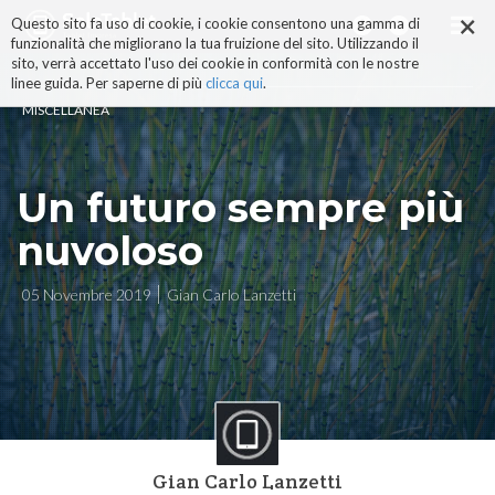
×
Salta
Questo sito fa uso di cookie, i cookie consentono una gamma di
ai
funzionalità che migliorano la tua fruizione del sito. Utilizzando il
contenuti.
sito, verrà accettato l'uso dei cookie in conformità con le nostre
|
linee guida. Per saperne di più
clicca qui
.
Salta
MISCELLANEA
alla
navigazione
Un futuro sempre più
nuvoloso
05 Novembre 2019
Gian Carlo Lanzetti
Gian Carlo Lanzetti