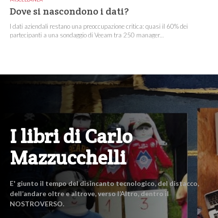
Dove si nascondono i dati?
I dati aziendali restano una preoccupazione critica: quasi il 60% dei
partecipanti a una sondaggio di Veeam tra 250 manager...
I libri di Carlo
Mazzucchelli
E' giunto il tempo del disincanto tecnologico, del distacco,
dell’andare oltre e altrove, verso l’Altro, dentro il
NOSTROVERSO.