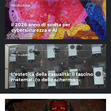
MISCELLANEA
Il 2026 anno di svolta per
cybersicurezza e AI
MISCELLANEA
L’estetica della casualità: il fascino
matematico dello schermo