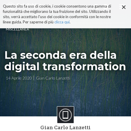
×
Salta
Questo sito fa uso di cookie, i cookie consentono una gamma di
ai
funzionalità che migliorano la tua fruizione del sito. Utilizzando il
contenuti.
sito, verrà accettato l'uso dei cookie in conformità con le nostre
|
linee guida. Per saperne di più
clicca qui
.
Salta
MISCELLANEA
alla
navigazione
La seconda era della
digital transformation
14 Aprile 2020
Gian Carlo Lanzetti
Gian Carlo Lanzetti