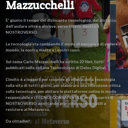
Mazzucchelli
E' giunto il tempo del disincanto tecnologico, del distacco,
dell’andare oltre e altrove, verso l’Altro, dentro il
NOSTROVERSO.
La tecnologia sta cambiando il modo di pensare e di vedere il
mondo, la nostra mente e i nostri cuori.
Sul tema Carlo Mazzucchelli ha scritto 22 libri, tutti
pubblicati nella collana Tecnovisions di Delos Digital.
L'invito è a leggerli per scoprire gli effetti della tecnologia
sulla vita di tutti i giorni, per elaborare una riflessione critica
sulla tecnologia, per abitare le piattaforme online in modo
responsabile e (TECNO) CONSAPEVOLE, per riscoprire il
NOSTROVERSO adottando pratiche umaniste utili a
resistere al Metaverso.
Da cittadini!