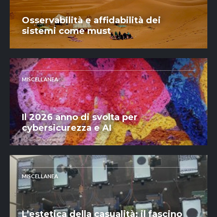
Osservabilità e affidabilità dei
sistemi come must
MISCELLANEA
Il 2026 anno di svolta per
cybersicurezza e AI
MISCELLANEA
L’estetica della casualità: il fascino