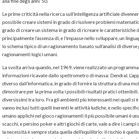
alla fine degli anni ’50.
Le prime criticità nella ricerca sull’intelligenza artificiale divenn
possibile creare sistemi in grado di risolvere problemi matematici
grado di creare un sistema in grado di ricreare le caratteristiche
principalmente l’assenza di, e l’impasse nello sviluppare, un ling
lo schema tipico di un ragionamento basato sull’analisi di diverse 
ragionamenti logici umani.
La svolta arriva quando, nel 1969, viene realizzato un programma 
informazioni ricavate dallo spettrometro di massa: Dendral. L’appl
diverso dall’informatica, in grado di fornire la struttura di una mo
dimostrare per la prima volta i possibili risultati pratici ottenibili
diversissimi tra loro. Fra gli ambienti più interessanti nei quali si 
vanno inclusi tutti quelli inerenti le attività ludiche, e nello speci
umano applichi nel gioco ragionamenti il più possibile umani è una
scacchi, e persino poker e altri giochi di carte, vale a dire i campi
la necessità è sempre stata quella dell’equilibrio: il rischio è quell