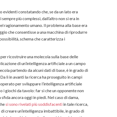
ero evidenti constatando che, se da un lato era
 sempre più complessi, dall’altro non si era in
 del ragionamento umano. Il problema alla base era
uaggio che consentisse a una macchina di riprodurre
possibilità, schema che caratterizza i
per ricostruire una molecola sulla base delle
icazione di un’intelligenza artificiale a un campo
lecola partendo da alcuni dati di base, è in grado di
. Da lì in avanti la ricerca ha proseguito in campi
è operato per sviluppare l’intelligenza artificiale
fico i giochi da tavolo: far sì che un opponente non
 sfida ancora oggi in piedi. Nel caso di dama,
 che
si sono rivelati più soddisfacenti
in tale ricerca,
o di creare un’intelligenza imbattibile, in grado di