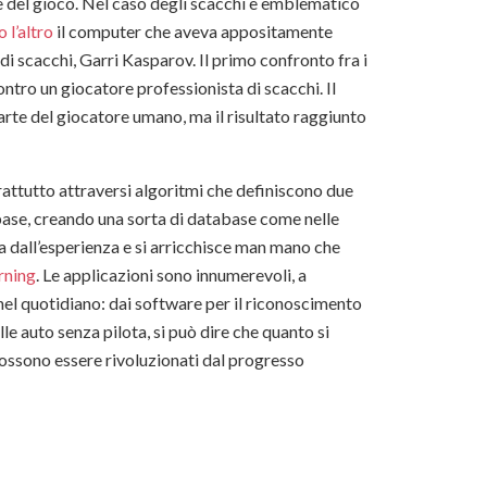
e del gioco. Nel caso degli scacchi è emblematico
 l’altro
il computer che aveva appositamente
i scacchi, Garri Kasparov. Il primo confronto fra i
ntro un giocatore professionista di scacchi. Il
arte del giocatore umano, ma il risultato raggiunto
oprattutto attraversi algoritmi che definiscono due
base, creando una sorta di database come nelle
ita dall’esperienza e si arricchisce man mano che
rning
. Le applicazioni sono innumerevoli, a
 nel quotidiano: dai software per il riconoscimento
le auto senza pilota, si può dire che quanto si
 possono essere rivoluzionati dal progresso