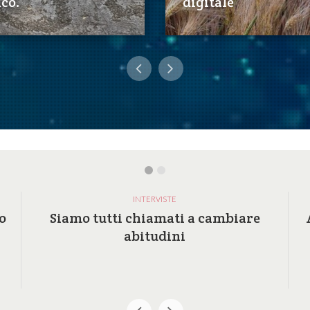
co.
digitale
INTERVISTE
o
Siamo tutti chiamati a cambiare
abitudini