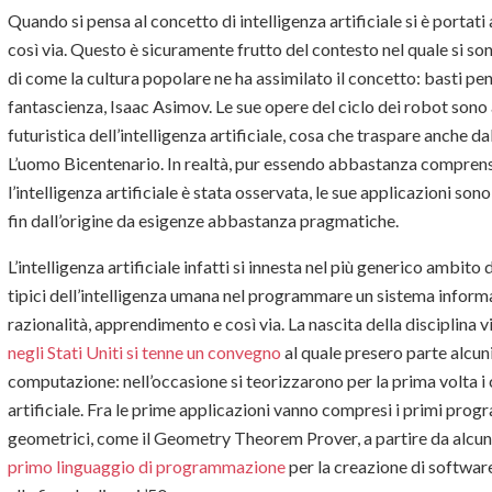
Quando si pensa al concetto di intelligenza artificiale si è portat
così via. Questo è sicuramente frutto del contesto nel quale si sono 
di come la cultura popolare ne ha assimilato il concetto: basti pensar
fantascienza, Isaac Asimov. Le sue opere del ciclo dei robot sono
futuristica dell’intelligenza artificiale, cosa che traspare anche 
L’uomo Bicentenario. In realtà, pur essendo abbastanza comprensi
l’intelligenza artificiale è stata osservata, le sue applicazioni s
fin dall’origine da esigenze abbastanza pragmatiche.
L’intelligenza artificiale infatti si innesta nel più generico ambito
tipici dell’intelligenza umana nel programmare un sistema informa
razionalità, apprendimento e così via. La nascita della disciplin
negli Stati Uniti si tenne un convegno
al quale presero parte alcuni
computazione: nell’occasione si teorizzarono per la prima volta i c
artificiale. Fra le prime applicazioni vanno compresi i primi pro
geometrici, come il Geometry Theorem Prover, a partire da alcune 
primo linguaggio di programmazione
per la creazione di software d