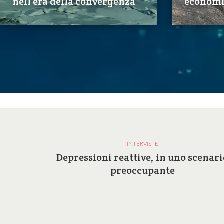
nell’era della convergenza
economi
INTERVISTE
a e le
Depressioni reattive, in uno scenari
ilosofia
preoccupante