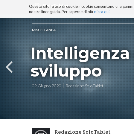
Questo sito fa uso di cookie, i cookie consentono una gamma di
BLOG
TECNOCONSAPEVOLEZZ
nostre linee guida. Per saperne di più
clicca qui
.
Salta
ai
contenuti.
MISCELLANEA
|
Salta
Intelligenza 
alla
navigazione
sviluppo
09 Giugno 2020
Redazione SoloTablet
Redazione SoloTablet