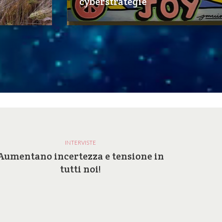
cyberstrategie
INTERVISTE
Aumentano incertezza e tensione in
Perc
tutti noi!